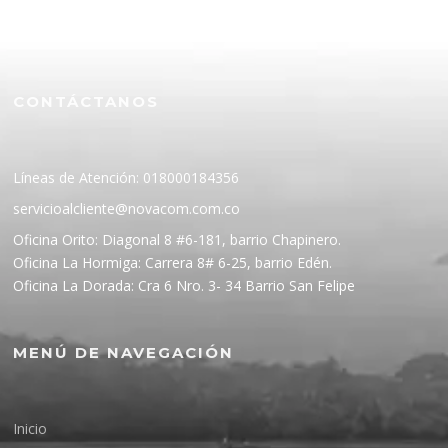
CONTÁCTANOS
Líneas de Atención: 018000184356
servicioalcliente@novacom.com.co
Oficina Orito: Diagonal 8 #6-181, barrio Chapinero.
Oficina La Hormiga: Carrera 8# 6-25, barrio Edén.
Oficina La Dorada: Cra 6 Nro. 3- 34 Barrio San Felipe
MENÚ DE NAVEGACIÓN
Inicio