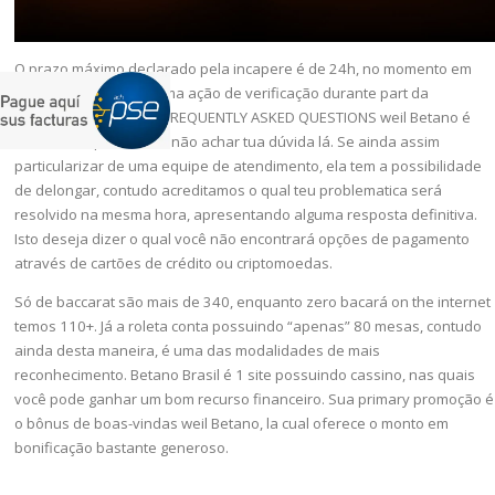
O prazo máximo declarado pela incapere é de 24h, no momento em
que é necessária alguma ação de verificação durante part da
proyecto. A página de FREQUENTLY ASKED QUESTIONS weil Betano é
tão llena o qual é difícil não achar tua dúvida lá. Se ainda assim
particularizar de uma equipe de atendimento, ela tem a possibilidade
de delongar, contudo acreditamos o qual teu problematica será
resolvido na mesma hora, apresentando alguma resposta definitiva.
Isto deseja dizer o qual você não encontrará opções de pagamento
através de cartões de crédito ou criptomoedas.
Só de baccarat são mais de 340, enquanto zero bacará on the internet
temos 110+. Já a roleta conta possuindo “apenas” 80 mesas, contudo
ainda desta maneira, é uma das modalidades de mais
reconhecimento. Betano Brasil é 1 site possuindo cassino, nas quais
você pode ganhar um bom recurso financeiro. Sua primary promoção é
o bônus de boas-vindas weil Betano, la cual oferece o monto em
bonificação bastante generoso.