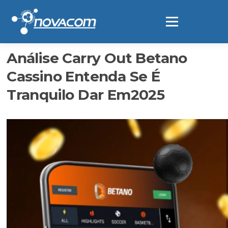
Ir
al
Menú
contenido
Análise Carry Out Betano
Cassino Entenda Se É
Tranquilo Dar Em2025