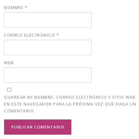
NOMBRE
*
CORREO ELECTRÓNICO
*
WEB
GUARDAR MI NOMBRE, CORREO ELECTRÓNICO Y SITIO WEB
EN ESTE NAVEGADOR PARA LA PRÓXIMA VEZ QUE HAGA UN
COMENTARIO.