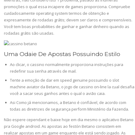
promoções o qual essa incapere de games proporciona. Compruebe
cuidadosamente operating system termos de obtenção e
expresamente de rodadas grátis; devem ser claros e compreensíveis.
Você tem boas probabilities de ganhar e ganhar dinheiro quando as
rodadas grátis são usadas.
Uma Odaie De Apostas Possuindo Estilo
Ao clicar, o cassino normalmente proporciona instruções para
redefinir sua senha através de mail.
Tente a emoção de dar em speed genuine possuindo o slot
machine aviator da Betano, o jogo de cassino on-line la cual desafia
você a sacar seus ganhos antes o qual o avião caia.
Asi Como já mencionamos, a Betano é confiável, de acordo com
todas as diretrizes de segurança perform Ministério da Fazenda.
Não espere cependant e baixe hoje em dia mesmo o aplicativo Betano
pra Google android. As apostas ao festón Betano consistem em
realizar apostas em um game enquanto ele está sendo jogado. As