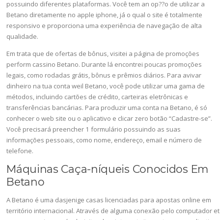
possuindo diferentes plataformas. Você tem an op??o de utilizar a
Betano diretamente no apple iphone, já o qual o site é totalmente
responsivo e proporciona uma experiência de navegação de alta
qualidade.
Em trata que de ofertas de bônus, visitei a página de promoções
perform cassino Betano. Durante lá encontrei poucas promoções
legais, como rodadas grátis, bônus e prêmios diários. Para avivar
dinheiro na tua conta weil Betano, você pode utilizar uma gama de
métodos, incluindo cartões de crédito, carteiras eletrônicas e
transferências bancárias. Para produzir uma conta na Betano, é só
conhecer o web site ou o aplicativo e clicar zero botão “Cadastre-se”.
Você precisará preencher 1 formulário possuindo as suas
informações pessoais, como nome, endereço, email e número de
telefone.
Máquinas Caça-níqueis Conocidos Em
Betano
A Betano é uma dasjenige casas licenciadas para apostas online em
território internacional. Através de alguma conexão pelo computador et