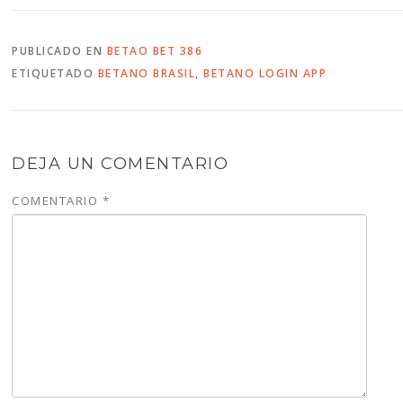
PUBLICADO EN
BETAO BET 386
ETIQUETADO
BETANO BRASIL
,
BETANO LOGIN APP
DEJA UN COMENTARIO
COMENTARIO
*