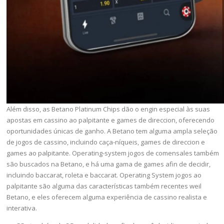
Além disso, as Betano Platinum Chips dão o engin especial às suas
apostas em cassino ao palpitante e games de direccion, oferecendo
oportunidades únicas de ganho. A Betano tem alguma ampla seleção
de jogos de cassino, incluindo caça-níqueis, games de direccion e
games ao palpitante. Operating-system jogos de comensales também
são buscados na Betano, e há uma gama de games afin de decidir,
incluindo baccarat, roleta e baccarat. Operating System jogos ao
palpitante são alguma das características também recentes weil
Betano, e eles oferecem alguma experiência de cassino realista e
interativa.