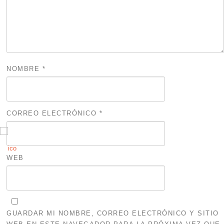
NOMBRE
*
CORREO ELECTRÓNICO
*
WEB
GUARDAR MI NOMBRE, CORREO ELECTRÓNICO Y SITIO