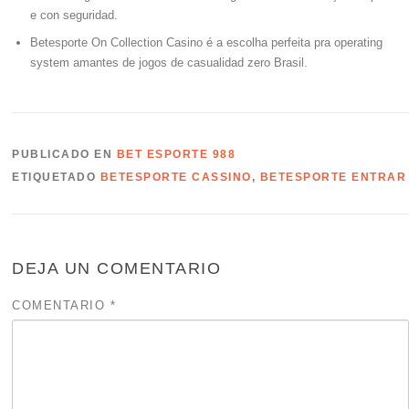
e con seguridad.
Betesporte On Collection Casino é a escolha perfeita pra operating
system amantes de jogos de casualidad zero Brasil.
PUBLICADO EN
BET ESPORTE 988
ETIQUETADO
BETESPORTE CASSINO
,
BETESPORTE ENTRAR
DEJA UN COMENTARIO
COMENTARIO
*