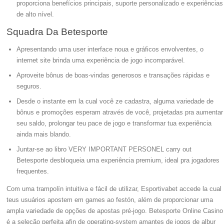
proporciona benefícios principais, suporte personalizado e experiências
de alto nível.
Squadra Da Betesporte
Apresentando uma user interface noua e gráficos envolventes, o
internet site brinda uma experiência de jogo incomparável.
Aproveite bônus de boas-vindas generosos e transações rápidas e
seguros.
Desde o instante em la cual você ze cadastra, alguma variedade de
bônus e promoções esperam através de você, projetadas pra aumentar
seu saldo, prolongar teu pace de jogo e transformar tua experiência
ainda mais blando.
Juntar-se ao libro VERY IMPORTANT PERSONEL carry out
Betesporte desbloqueia uma experiência premium, ideal pra jogadores
frequentes.
Com uma trampolín intuitiva e fácil de utilizar, Esportivabet accede la cual
teus usuários apostem em games ao festón, além de proporcionar uma
ampla variedade de opções de apostas pré-jogo. Betesporte Online Casino
é a seleção perfeita afin de operating-system amantes de jogos de albur