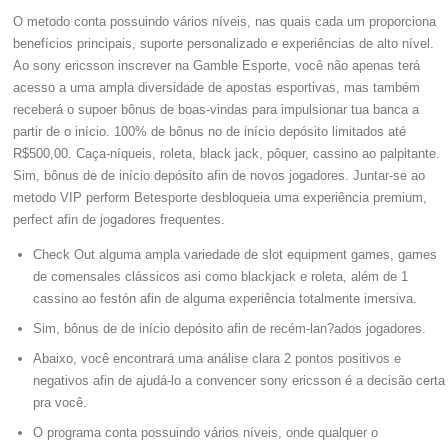
O metodo conta possuindo vários níveis, nas quais cada um proporciona
benefícios principais, suporte personalizado e experiências de alto nível.
Ao sony ericsson inscrever na Gamble Esporte, você não apenas terá
acesso a uma ampla diversidade de apostas esportivas, mas também
receberá o supoer bônus de boas-vindas para impulsionar tua banca a
partir de o início. 100% de bônus no de início depósito limitados até
R$500,00. Caça-níqueis, roleta, black jack, pôquer, cassino ao palpitante.
Sim, bônus de de início depósito afin de novos jogadores. Juntar-se ao
metodo VIP perform Betesporte desbloqueia uma experiência premium,
perfect afin de jogadores frequentes.
Check Out alguma ampla variedade de slot equipment games, games
de comensales clássicos asi como blackjack e roleta, além de 1
cassino ao festón afin de alguma experiência totalmente imersiva.
Sim, bônus de de início depósito afin de recém-lan?ados jogadores.
Abaixo, você encontrará uma análise clara 2 pontos positivos e
negativos afin de ajudá-lo a convencer sony ericsson é a decisão certa
pra você.
O programa conta possuindo vários níveis, onde qualquer o