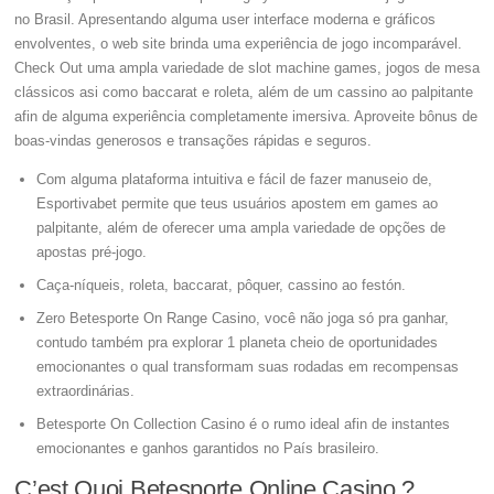
no Brasil. Apresentando alguma user interface moderna e gráficos
envolventes, o web site brinda uma experiência de jogo incomparável.
Check Out uma ampla variedade de slot machine games, jogos de mesa
clássicos asi como baccarat e roleta, além de um cassino ao palpitante
afin de alguma experiência completamente imersiva. Aproveite bônus de
boas-vindas generosos e transações rápidas e seguros.
Com alguma plataforma intuitiva e fácil de fazer manuseio de,
Esportivabet permite que teus usuários apostem em games ao
palpitante, além de oferecer uma ampla variedade de opções de
apostas pré-jogo.
Caça-níqueis, roleta, baccarat, pôquer, cassino ao festón.
Zero Betesporte On Range Casino, você não joga só pra ganhar,
contudo também pra explorar 1 planeta cheio de oportunidades
emocionantes o qual transformam suas rodadas em recompensas
extraordinárias.
Betesporte On Collection Casino é o rumo ideal afin de instantes
emocionantes e ganhos garantidos no País brasileiro.
C’est Quoi Betesporte Online Casino ?