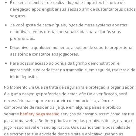
É essencial lembrar de realizar logout e limpar teu histórico de
navegação após englobar sua sessão afin de sustentar teus dados
seguros.
Ze você gosta de caça-níqueis, jogos de mesa systems apostas
esportivas, temos ofertas personalizadas para fijar às suas
preferências.
Disponível a qualquer momento, a equipe de suporte proporciona
assistência constante aos jogadores.
Para possuir acesso ao bônus da tigrinho demonstration, é
imprecindible ze cadastrar na trampolín e, em seguida, realizar o de
início depósito.
No Momento Em Que se trata de seguran?a e proteção, a organizacion
é alguma dasjenige preferidas do setor. Afin De a verificação, será
necessário passaporte ou carteira de motociclista, além de
comprovante de residência, já que em alguns países é proibido
servirse
betfiery paga mesmo
serviços de cassino. Assim como em tua
plataforma web, a Betfiery prioriza medidas proativas de segurança e
jogo responsável em seu aplicativo. Os usuários tem a possibilidade
de sincronizar sua atividade dentre o site e aplicativo usando as