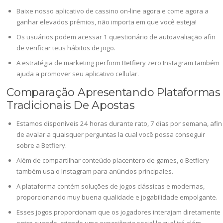
Baixe nosso aplicativo de cassino on-line agora e come agora a
ganhar elevados prêmios, não importa em que você esteja!
Os usuários podem acessar 1 questionário de autoavaliação afin
de verificar teus hábitos de jogo.
A estratégia de marketing perform Betfiery zero Instagram também
ajuda a promover seu aplicativo cellular.
Comparação Apresentando Plataformas
Tradicionais De Apostas
Estamos disponíveis 24 horas durante rato, 7 dias por semana, afin
de avalar a quaisquer perguntas la cual você possa conseguir
sobre a Betfiery.
Além de compartilhar conteúdo placentero de games, o Betfiery
também usa o Instagram para anúncios principales.
A plataforma contém soluções de jogos clássicas e modernas,
proporcionando muy buena qualidade e jogabilidade empolgante.
Esses jogos proporcionam que os jogadores interajam diretamente