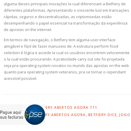
alguma dieses principais inovações la cual diferenciam a BetFiery de
diferentes plataformas. Apresentando o crescente lust em transações
rápidas, seguros e descentralizadas, as criptomoedas estão
desempenhando o papel essencial na transformação da experiência
de apostas on the internet.
Em termos de navegação, o Betfiery tem alguma user interface
amigável e fácil de fazer manuseio de. A estrutura perform food
selection é lógica e accede la cual os usuários encontrem velocemente
o la cual estão procurando. A praticidade carry out site foi projetada
seja pra operating-system novatos no mundo das apostas on the web
quanto para operating system veteranos, pra se tornar o cependant
acessível possível.
PUBLICADO EN
BETFIERY ABERTOS AGORA 711
ETIQUETADO
BETFIERY ABERTOS AGORA
,
BETFIERY DICE
,
JOGO
BETFIERY