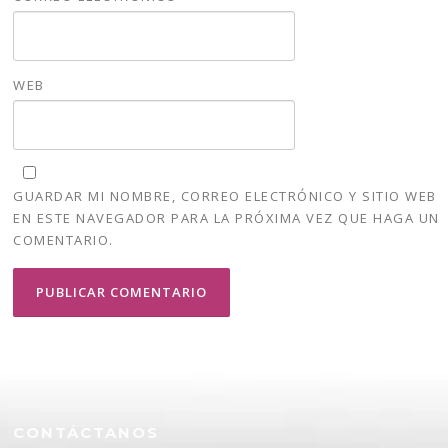
WEB
GUARDAR MI NOMBRE, CORREO ELECTRÓNICO Y SITIO WEB
EN ESTE NAVEGADOR PARA LA PRÓXIMA VEZ QUE HAGA UN
COMENTARIO.
CONTÁCTANOS