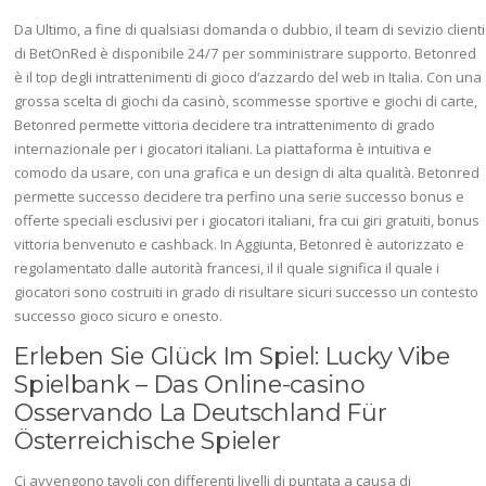
Da Ultimo, a fine di qualsiasi domanda o dubbio, il team di sevizio clienti
di BetOnRed è disponibile 24/7 per somministrare supporto. Betonred
è il top degli intrattenimenti di gioco d’azzardo del web in Italia. Con una
grossa scelta di giochi da casinò, scommesse sportive e giochi di carte,
Betonred permette vittoria decidere tra intrattenimento di grado
internazionale per i giocatori italiani. La piattaforma è intuitiva e
comodo da usare, con una grafica e un design di alta qualità. Betonred
permette successo decidere tra perfino una serie successo bonus e
offerte speciali esclusivi per i giocatori italiani, fra cui giri gratuiti, bonus
vittoria benvenuto e cashback. In Aggiunta, Betonred è autorizzato e
regolamentato dalle autorità francesi, il il quale significa il quale i
giocatori sono costruiti in grado di risultare sicuri successo un contesto
successo gioco sicuro e onesto.
Erleben Sie Glück Im Spiel: Lucky Vibe
Spielbank – Das Online-casino
Osservando La Deutschland Für
Österreichische Spieler
Ci avvengono tavoli con differenti livelli di puntata a causa di