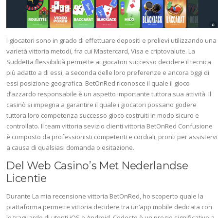
I giocatori sono in grado di effettuare depositi e prelievi utilizzando una
varietà vittoria metodi, fra cui Mastercard, Visa e criptovalute. La
Suddetta flessibilità permette ai giocatori successo decidere il tecnica
più adatto a di essi, a seconda delle loro preferenze e ancora oggi di
essi posizione geografica. BetOnRed riconosce il quale il gioco
d’azzardo responsabile è un aspetto importante tuttora sua attività. Il
casinò si impegna a garantire il quale i giocatori possano godere
tuttora loro competenza successo gioco costruiti in modo sicuro e
controllato. Il team vittoria sevizio clienti vittoria BetOnRed Confusione
è composto da professionisti competenti e cordiali, pronti per assistervi
a causa di qualsiasi domanda o esitazione.
Del Web Casino’s Met Nederlandse
Licentie
Durante La mia recensione vittoria BetOnRed, ho scoperto quale la
piattaforma permette vittoria decidere tra un’app mobile dedicata con
lo traguardo di utenti iOS e Android. Codesto è un pregio significativo a