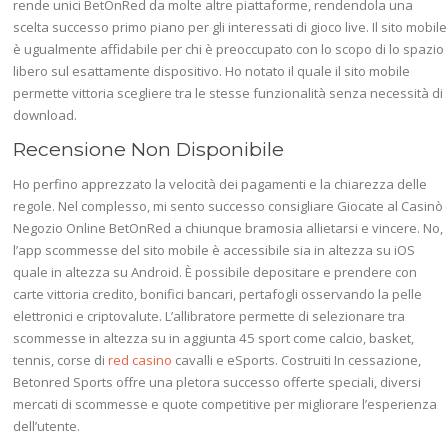
rende unici BetOnRed da molte altre piattaforme, rendendola una
scelta successo primo piano per gli interessati di gioco live. Il sito mobile
è ugualmente affidabile per chi è preoccupato con lo scopo di lo spazio
libero sul esattamente dispositivo. Ho notato il quale il sito mobile
permette vittoria scegliere tra le stesse funzionalità senza necessità di
download.
Recensione Non Disponibile
Ho perfino apprezzato la velocità dei pagamenti e la chiarezza delle
regole. Nel complesso, mi sento successo consigliare Giocate al Casinò
Negozio Online BetOnRed a chiunque bramosia allietarsi e vincere. No,
l’app scommesse del sito mobile è accessibile sia in altezza su iOS
quale in altezza su Android. È possibile depositare e prendere con
carte vittoria credito, bonifici bancari, pertafogli osservando la pelle
elettronici e criptovalute. L’allibratore permette di selezionare tra
scommesse in altezza su in aggiunta 45 sport come calcio, basket,
tennis, corse di
red casino
cavalli e eSports. Costruiti In cessazione,
Betonred Sports offre una pletora successo offerte speciali, diversi
mercati di scommesse e quote competitive per migliorare l’esperienza
dell’utente.