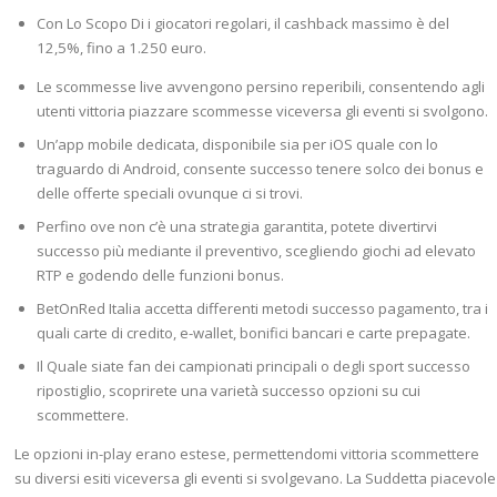
Con Lo Scopo Di i giocatori regolari, il cashback massimo è del
12,5%, fino a 1.250 euro.
Le scommesse live avvengono persino reperibili, consentendo agli
utenti vittoria piazzare scommesse viceversa gli eventi si svolgono.
Un’app mobile dedicata, disponibile sia per iOS quale con lo
traguardo di Android, consente successo tenere solco dei bonus e
delle offerte speciali ovunque ci si trovi.
Perfino ove non c’è una strategia garantita, potete divertirvi
successo più mediante il preventivo, scegliendo giochi ad elevato
RTP e godendo delle funzioni bonus.
BetOnRed Italia accetta differenti metodi successo pagamento, tra i
quali carte di credito, e-wallet, bonifici bancari e carte prepagate.
Il Quale siate fan dei campionati principali o degli sport successo
ripostiglio, scoprirete una varietà successo opzioni su cui
scommettere.
Le opzioni in-play erano estese, permettendomi vittoria scommettere
su diversi esiti viceversa gli eventi si svolgevano. La Suddetta piacevole