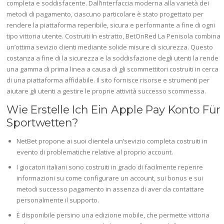
completa e soddisfacente. Dall’interfaccia moderna alla varietà dei
metodi di pagamento, ciascuno particolare è stato progettato per
rendere la piattaforma reperibile, sicura e performante a fine di ogni
tipo vittoria utente. Costruiti In estratto, BetOnRed La Penisola combina
un’ottima sevizio clienti mediante solide misure di sicurezza. Questo
costanza a fine di la sicurezza e la soddisfazione degli utenti la rende
una gamma di prima linea a causa di gli scommettitori costruiti in cerca
di una piattaforma affidabile. Il sito fornisce risorse e strumenti per
aiutare gli utenti a gestire le proprie attività successo scommessa.
Wie Erstelle Ich Ein Apple Pay Konto Für
Sportwetten?
NetBet propone ai suoi clientela un’sevizio completa costruiti in
evento di problematiche relative al proprio account.
I giocatori italiani sono costruiti in grado di facilmente reperire
informazioni su come configurare un account, sui bonus e sui
metodi successo pagamento in assenza di aver da contattare
personalmente il supporto.
È disponibile persino una edizione mobile, che permette vittoria