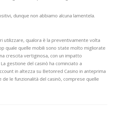
positivi, dunque non abbiamo alcuna lamentela.
i utilizzare, qualora è la preventivamente volta
op quale quelle mobili sono state molto migliorate
una crescita vertiginosa, con un impatto
. La gestione del casinò ha cominciato a
account in altezza su Betonred Casino in anteprima
e de le funzionalità del casinò, comprese quelle