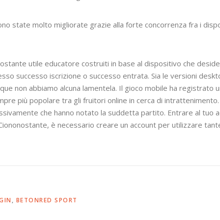
 sono state molto migliorate grazie alla forte concorrenza fra i dis
stante utile educatore costruiti in base al dispositivo che desider
sso successo iscrizione o successo entrata. Sia le versioni deskt
 dunque non abbiamo alcuna lamentela. Il gioco mobile ha registrato 
pre più popolare tra gli fruitori online in cerca di intrattenimento
cessivamente che hanno notato la suddetta partito. Entrare al tuo 
a. Ciononostante, è necessario creare un account per utilizzare tant
GIN
,
BETONRED SPORT