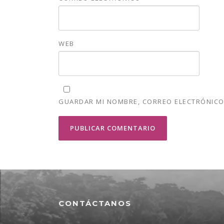
WEB
GUARDAR MI NOMBRE, CORREO ELECTRÓNICO 
CONTÁCTANOS