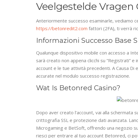
Veelgestelde Vragen 
Anteriormente successo esaminarle, vediamo certi
https://betonredit2.com
fattori (2FA), ti verrà r
Informazioni Successo Base 
Qualunque dispositivo mobile con accesso a Int
sarà creato non appena clicchi su “Registrati” e i
account e le tue attività precedenti. A Causa Di e
accurate nel modulo successo registrazione.
Wat Is Betonred Casino?
Dopo aver creato l’account, vai alla schermata s
crittografia SSL e protezione dati avanzata. Lan
Microgaming e BetSoft, offrendo una negozio succ
riesci per entrare al tuo account Betonred, ci p