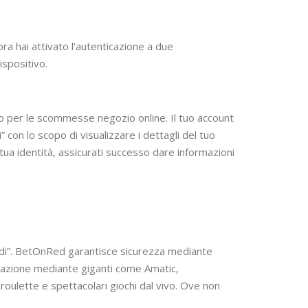
a hai attivato l’autenticazione a due
ispositivo.
o per le scommesse negozio online. Il tuo account
 con lo scopo di visualizzare i dettagli del tuo
a tua identità, assicurati successo dare informazioni
ccedi”. BetOnRed garantisce sicurezza mediante
perazione mediante giganti come Amatic,
roulette e spettacolari giochi dal vivo. Ove non