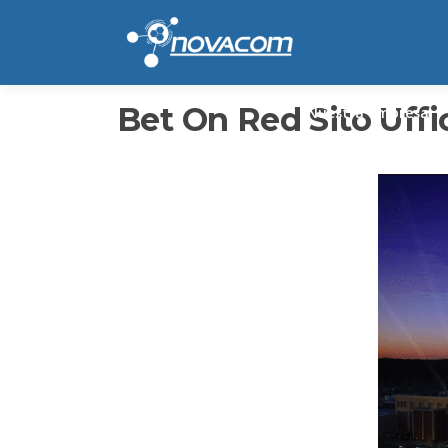
Ir
al
contenido
Bet On Red️ Sito Uffi
Nuestra empresa