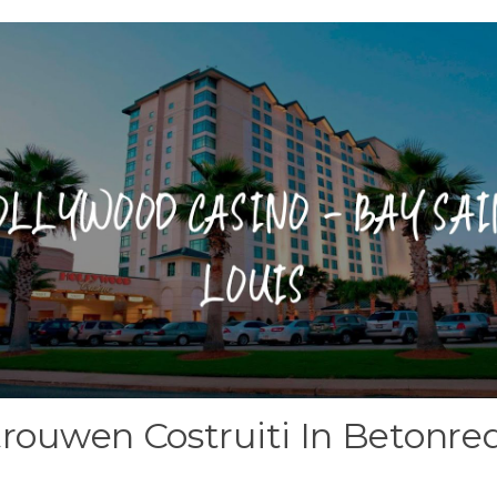
trouwen Costruiti In Betonre