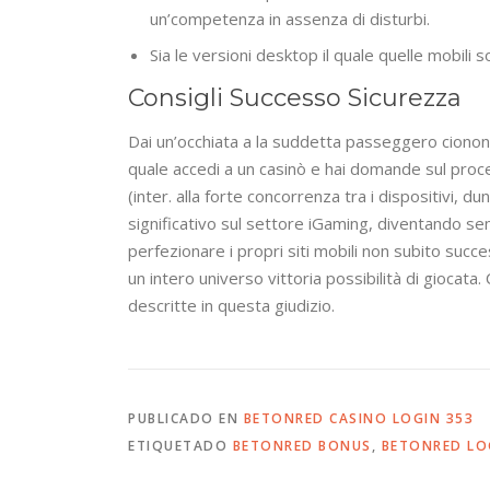
un’competenza in assenza di disturbi.
Sia le versioni desktop il quale quelle mobili
Consigli Successo Sicurezza
Dai un’occhiata a la suddetta passeggero cionono
quale accedi a un casinò e hai domande sul proce
(inter. alla forte concorrenza tra i dispositivi,
significativo sul settore iGaming, diventando sem
perfezionare i propri siti mobili non subito suc
un intero universo vittoria possibilità di giocat
descritte in questa giudizio.
PUBLICADO EN
BETONRED CASINO LOGIN 353
ETIQUETADO
BETONRED BONUS
,
BETONRED LO