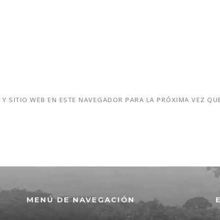
Y SITIO WEB EN ESTE NAVEGADOR PARA LA PRÓXIMA VEZ QU
MENÚ DE NAVEGACIÓN