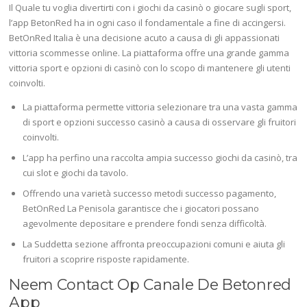
Il Quale tu voglia divertirti con i giochi da casinò o giocare sugli sport,
l’app BetonRed ha in ogni caso il fondamentale a fine di accingersi.
BetOnRed Italia è una decisione acuto a causa di gli appassionati
vittoria scommesse online. La piattaforma offre una grande gamma
vittoria sport e opzioni di casinò con lo scopo di mantenere gli utenti
coinvolti.
La piattaforma permette vittoria selezionare tra una vasta gamma
di sport e opzioni successo casinò a causa di osservare gli fruitori
coinvolti.
L’app ha perfino una raccolta ampia successo giochi da casinò, tra
cui slot e giochi da tavolo.
Offrendo una varietà successo metodi successo pagamento,
BetOnRed La Penisola garantisce che i giocatori possano
agevolmente depositare e prendere fondi senza difficoltà.
La Suddetta sezione affronta preoccupazioni comuni e aiuta gli
fruitori a scoprire risposte rapidamente.
Neem Contact Op Canale De Betonred
App