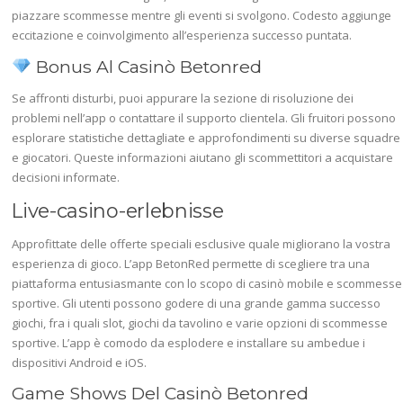
piazzare scommesse mentre gli eventi si svolgono. Codesto aggiunge
eccitazione e coinvolgimento all’esperienza successo puntata.
Bonus Al Casinò Betonred
Se affronti disturbi, puoi appurare la sezione di risoluzione dei
problemi nell’app o contattare il supporto clientela. Gli fruitori possono
esplorare statistiche dettagliate e approfondimenti su diverse squadre
e giocatori. Queste informazioni aiutano gli scommettitori a acquistare
decisioni informate.
Live-casino-erlebnisse
Approfittate delle offerte speciali esclusive quale migliorano la vostra
esperienza di gioco. L’app BetonRed permette di scegliere tra una
piattaforma entusiasmante con lo scopo di casinò mobile e scommesse
sportive. Gli utenti possono godere di una grande gamma successo
giochi, fra i quali slot, giochi da tavolino e varie opzioni di scommesse
sportive. L’app è comodo da esplodere e installare su ambedue i
dispositivi Android e iOS.
Game Shows Del Casinò Betonred