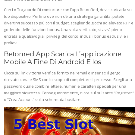
Con Lo Traguardo Di cominciare con l’app BetonRed, devi scaricarla sul
tuo dispositivo. Perfino ove non c’è una strategia garantita, potete
divertirvi successo più con il budget, scegliendo giochi ad elevato RTP e
godendo delle funzioni bonus. Una volta verificato, si avrà pieno
entrata a qualsivoglia i privilegi del conto, inclusi i bonus esclusivi e i
prelievi.
Betonred App Scarica L’applicazione
Mobile A Fine Di Android E Ios
Clicca sul link vittoria verifica fornito nell’email o inserisci il gergo
ricevuto canale SMS con lo scopo di completare il processo. Scegli una
password quale combini lettere, numeri e caratteri speciali per una
maggiore sicurezza. Conseguentemente, clicca sul pulsante “Registrati”
o “Crea Account” sulla schermata basilare.