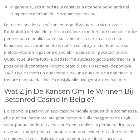
In generale, BetOnRed Italia continua a ottenere popolarità nel
competitivo mercato delle scommesse online.
Le recensioni dei casinò consentono di valutare la sicurezza e
l’affidabilità del sito eletto. Il sito collabora con fornitori rinomati e offre
persino una modalità successo scommessa senza alcun costo.
Esaminiamo accuratamente le notizie sul programma fedeltà e sui
metodi vittoria erogazione disponibili a causa di i giocatori italiani.
Qualunque utente tuttora piattaforma successo gioco Betonred ha la
possibilità di contattare il nostro team di sevizio tecnica, disponibile
24/7. Ove riscontri un questione o hai una quesito a cui non riesci a
trovare risposta da solo, è consigliabile rivolgersi ai nostri esperti.
Wat Zijn De Kansen Om Te Winnen Bij
Betonred Casino In België?
È disponibile persino un’applicazione mobile a causa di le scommesse,
che può risultare installata gratuitamente sulla maggior parte degli
smartphone moderni. La edizione demo delle slot permette di testare
diverse strategie prima di puntare contante evidente. La funzione di
scommesse live si distingue, consentendo agli utenti successo