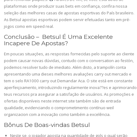
plataformas onde produzir suas bets em confiança, confira nossa
seleção das melhores casas de apostas esportivas do País brasileiro.
As Betsul apostas esportivas podem servir efetuadas tanto em pré-
jogos como em speed real.
Conclusão – Betsul É Uma Excelente
Incapere De Apostas?
Em poucas situações, as respostas fornecidas pelo suporte ao cliente
podem causar novas dúvidas, contudo com o conversation ao festón,
podemos resolver tudo de imediato. Além disto, a trampolín conta
apresentando uma dieses melhores avaliações carry out mercado e
tem o selo RA1000 carry out Demandar Aca. O site está em constante
aperfeiçoamento, introduzindo regularmente inova??es e aprimorando
teus recursos pra asegurar a satisfação de usuários. As promoções e
ofertas disponíveis neste internet site também são de entrada
qualidade, evidenciando o comprometimento contínuo weil
organizacion com a inovação como também a excelência.
Bônus De Boas-vindas Betsul
Neste se, o jogador aposta na quantidade de gols o qual serão