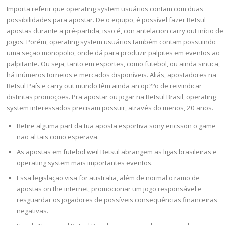
Importa referir que operating system usuários contam com duas
possibilidades para apostar. De o equipo, é possível fazer Betsul
apostas durante a pré-partida, isso é, con antelacion carry out início de
jogos. Porém, operating system usuários também contam possuindo
uma seção monopolio, onde dá para produzir palpites em eventos ao
palpitante. Ou seja, tanto em esportes, como futebol, ou ainda sinuca,
há inúmeros torneios e mercados disponíveis. Aliás, apostadores na
Betsul País e carry out mundo têm ainda an op??o de reivindicar
distintas promoções. Pra apostar ou jogar na Betsul Brasil, operating
system interessados precisam possuir, através do menos, 20 anos.
Retire alguma part da tua aposta esportiva sony ericsson o game
não al tais como esperava.
As apostas em futebol weil Betsul abrangem as ligas brasileiras e
operating system mais importantes eventos.
Essa legislação visa for australia, além de normal o ramo de
apostas on the internet, promocionar um jogo responsável e
resguardar os jogadores de possíveis consequências financeiras
negativas.