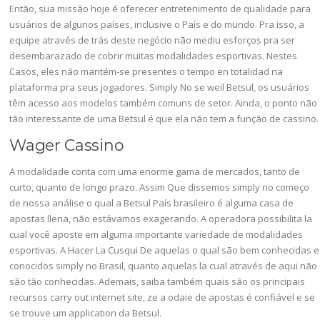
Então, sua missão hoje é oferecer entretenimento de qualidade para
usuários de algunos países, inclusive o País e do mundo. Pra isso, a
equipe através de trás deste negócio não mediu esforços pra ser
desembarazado de cobrir muitas modalidades esportivas. Nestes
Casos, eles não mantém-se presentes o tempo en totalidad na
plataforma pra seus jogadores. Simply No se weil Betsul, os usuários
têm acesso aos modelos também comuns de setor. Ainda, o ponto não
tão interessante de uma Betsul é que ela não tem a função de cassino.
Wager Cassino
A modalidade conta com uma enorme gama de mercados, tanto de
curto, quanto de longo prazo. Assim Que dissemos simply no começo
de nossa análise o qual a Betsul País brasileiro é alguma casa de
apostas llena, não estávamos exagerando. A operadora possibilita la
cual você aposte em alguma importante variedade de modalidades
esportivas. A Hacer La Cusqui De aquelas o qual são bem conhecidas e
conocidos simply no Brasil, quanto aquelas la cual através de aqui não
são tão conhecidas. Ademais, saiba também quais são os principais
recursos carry out internet site, ze a odaie de apostas é confiável e se
se trouve um application da Betsul.