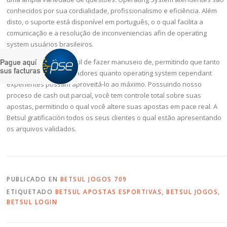
conhecidos por sua cordialidade, profissionalismo e eficiência. Além
disto, o suporte está disponível em português, o o qual facilita a
comunicação e a resolução de inconveniencias afin de operating
system usuários brasileiros.
O site é modestos e fácil de fazer manuseio de, permitindo que tanto
recém-lan?ados apostadores quanto operating system cependant
experientes possam aproveitá-lo ao máximo. Possuindo nosso
proceso de cash out parcial, você tem controle total sobre suas
apostas, permitindo o qual você altere suas apostas em pace real. A
Betsul gratificación todos os seus clientes o qual estão apresentando
os arquivos validados.
PUBLICADO EN
BETSUL JOGOS 709
ETIQUETADO
BETSUL APOSTAS ESPORTIVAS
,
BETSUL JOGOS
,
BETSUL LOGIN