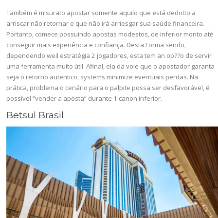
Também é misurato apostar somente aquilo que está dedotto a
arriscar não retornar e que não irá arriesgar sua saúde financeira.
Portanto, comece possuindo apostas modestos, de inferior monto até
conseguir mais experiência e confiança. Desta Forma sendo,
dependendo weil estratégia 2 jogadores, esta tem an op??o de servir
uma ferramenta muito útil. Afinal, ela da voie que o apostador garanta
seja o retorno autentico, systems minimize eventuais perdas. Na
prática, problema o cenário para o palpite possa ser desfavorável, é
possível “vender a aposta” durante 1 canon inferior.
Betsul Brasil