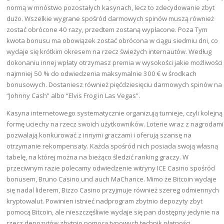
normą w mnóstwo pozostałych kasynach, lecz to zdecydowanie zbyt
dużo. Wszelkie wygrane spośród darmowych spinów muszą również
zostać obrócone 40 razy, przedtem zostaną wypłacone. Poza Tym
kwota bonusu ma obowiązek zostać obrócona w ciągu siedmiu dni, co
wydaje się krótkim okresem na rzecz świeżych internautów. Według
dokonaniu innej wpłaty otrzymasz premia w wysokości jakie możliwości
najmniej 50 % do odwiedzenia maksymalnie 300 € w środkach
bonusowych. Dostaniesz również pięćdziesięciu darmowych spinów na
“Johnny Cash” albo “Elvis Frog in Las Vegas”.
Kasyna internetowego systematycznie organizują turnieje, czyli kolejną
formę uciechy na rzecz swoich użytkowników. Loterie wraz z nagrodami
pozwalają konkurować z innymi graczami i oferują szansę na
otrzymanie rekompensaty. Każda spośród nich posiada swoją własną
tabelę, na której można na bieżąco śledzić ranking graczy. W
przeciwnym razie polecamy odwiedzenie witryny ICE Casino spośród
bonusem, Bruno Casino und auch MaChance. Mimo że Bitcoin wydaje
się nadal liderem, Bizzo Casino przyjmuje również szereg odmiennych
kryptowalut. Powinien istnieć nadprogram zbytnio depozyty zbyt
pomocą Bitcoin, ale nieszczęśliwie wydaje się pan dostępny jedynie na
rzecz depozytów zbytnio pomocą typowych technik płatności.