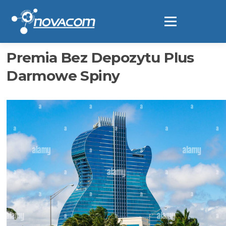
Ir
al
Menú
contenido
Premia Bez Depozytu Plus
Darmowe Spiny