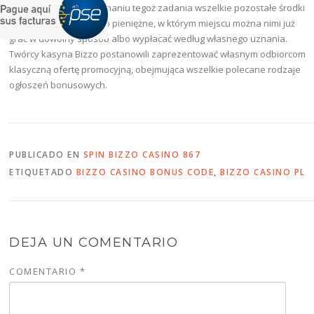
sumę 4000 zł. Po wykonaniu tegoż zadania wszelkie pozostałe środki
trafiają na ogólne saldo pieniężne, w którym miejscu można nimi już
grać w dowolny sposób albo wypłacać według własnego uznania.
Twórcy kasyna Bizzo postanowili zaprezentować własnym odbiorcom
klasyczną ofertę promocyjną, obejmująca wszelkie polecane rodzaje
ogłoszeń bonusowych.
PUBLICADO EN
SPIN BIZZO CASINO 867
ETIQUETADO
BIZZO CASINO BONUS CODE
,
BIZZO CASINO PL
DEJA UN COMENTARIO
COMENTARIO
*