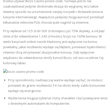
trzeba używać Bizzo Casino promo code. Turnieje jest to nie
zaakceptować jedynie doskonała okazja do wygranej, lecz także
świetny sposób na urozmaicenie swojej rozrywki i doświadczenia w
kasynie internetowego. Najwyższe jackpoty mogą wynosić poniekąd
kilkanaście milionów PLN, chociaż pule nagród są zmienne.
Przy wpłacie od 125 zł do 500 zł dostajesz już 75% dopłaty, a od pięć
stów zł do odwiedzenia 1.240 zł możesz liczyć na 100% bonusu. W
wielu kasynach online nacisk kładziony jest wyłącznie na bonus
powitalny, jakie możliwości wydaje się błędem, ponieważ lojalni klienci
również chcą otrzymywać okazjonalne bonusy. Gdy wyłącznie
wejdziesz do odwiedzenia strefy konsol Bizzo, od razu urzeknie Cię
kolorowy lakier.
Przy sposobności, nadzwyczaj ważne wydaje się być, że możesz
postawić do granic możliwości 5 € na obrót, kiedy saldo bonusowe
wydaje się energiczne.
Wydarzenia mogą przybierać różny charakter i być powiązane wraz
z dowolnymi automatami do komputerów.