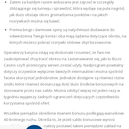
Zatem za każdym razem wskazane jest zajrzeć w szczegóły
zbliżającego się turnieju i sprawdzić, która wydaje się pula nagród,
jak dużo obstaje okres gromadzenia punktów i na jakich
rozrywkach można się bawić.
Premia bingo i darmowe spiny są natychmiast dodawane do
odwiedzenia Twego konta i oba mają żądania dotyczące obrotu, na
których możesz pobrać rozrywki slotowe zbyt bezowocnie.
Operatorzy kasyna zdają się doskonale rozumieć, że fani nie
zaakceptować chcą tracić okresu na zastanawianie się, jaki to Bizzo
Casino szyfr promocyjny winien zostać użyty. Nadprogram powitalny
dotyczy oczywiście wyłącznie świeżych internautów i można spośród
faceta skorzystać jednokrotnie. Jednakże dostępne są również różne
zniżki, które również dostarczają dość dużo środków bonusowych na
stosowane przez nas saldo. Można zdobyć więcej niż jeden razy w
tygodniu wyjąwszy żadnych ograniczeń dotyczących częstotliwości
korzystania spośród ofert.
Wszelkie pieniądze określone mianem bonusu podlegają warunkowi
40-krotnego ruchu. Określa to, że jeżeli saldo bonusowe wynosi
przykładowo 100 zł, to należy postawić takimi pieniędzmi zakład na