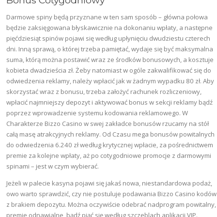
Darmowe spiny będą przyznane w ten sam sposób – główna połowa
będzie zaksięgowana błyskawicznie na dokonaniu wpłaty, a następne
pięćdziesiąt spinów pojawi się według upłynięciu dwudziestu czterech
dni. Inną sprawą, o której trzeba pamiętać, wydaje się być maksymalna
suma, którą można postawić wraz ze środków bonusowych, a kosztuje
kobieta dwadzieścia zł. Żeby natomiast w ogóle zakwalifikować się do
odwiedzenia reklamy, należy wpłacić jak w żadnym wypadku 80 zł. Aby
skorzystać wraz z bonusu, trzeba założyć rachunek rozliczeniowy,
wpłacić najmniejszy depozyt i aktywować bonus w sekcji reklamy bądź
poprzez wprowadzenie systemu kodowania reklamowego. W
Charakterze Bizzo Casino w swej zakładce bonusów rzucamy na stół
całą masę atrakcyjnych reklamy. Od Czasu mega bonusów powitalnych
do odwiedzenia 6.240 zł według krytycznej wpłacie, za pośrednictwem
premie za kolejne wpłaty, aż po cotygodniowe promocje z darmowymi
spinami – jest w czym wybierać.
Jeżeli w palecie kasyna pojawi się jakaś nowa, niestandardowa podaż,
owo warto sprawdzić, czy nie postuluje podawania Bizzo Casino kodów
z brakiem depozytu. Można oczywiście odebrać nadprogram powitalny,
premie odnawialne, bądź piąć się według szczeblach aplikacji VIP.