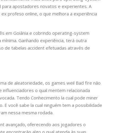
el para apostadores novatos e experientes. A
e ex profeso online, o que melhora a experiência
s em Goiânia e cobrindo operating-system
 mínima. Ganhando experiência, terá outra
o de tabelas accident efetuadas através de
tema de aleatoriedade, os games weil Bad fire não
e influenciadores o qual mentem relacionada
uivocada. Tendo Conhecimento la cual pode miner
. E você sabe la cual ninguém tem a possibilidade
staram nessa mesma rodada.
nt avançado, oferecendo aos jogadores o
e encontrarão algo o qual atenda às suas