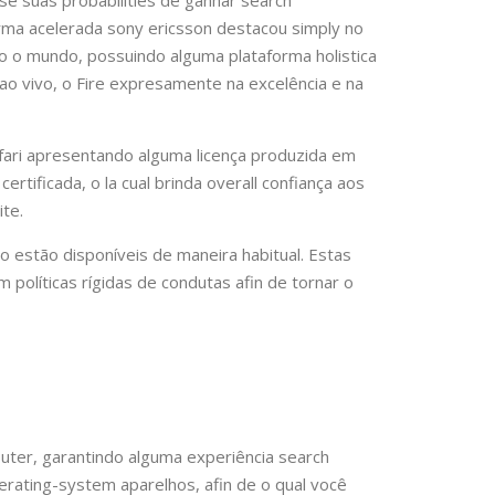
orma acelerada sony ericsson destacou simply no
 o mundo, possuindo alguma plataforma holistica
 ao vivo, o Fire expresamente na excelência e na
safari apresentando alguma licença produzida em
ertificada, o la cual brinda overall confiança aos
ite.
ão estão disponíveis de maneira habitual. Estas
olíticas rígidas de condutas afin de tornar o
uter, garantindo alguma experiência search
rating-system aparelhos, afin de o qual você