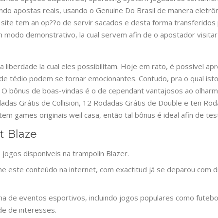
uindo apostas reais, usando o Genuine Do Brasil de manera eletr
ite tem an op??o de servir sacados e desta forma transferidos 
modo demonstrativo, la cual servem afin de o apostador visitar 
 a liberdade la cual eles possibilitam. Hoje em rato, é possível 
e tédio podem se tornar emocionantes. Contudo, pra o qual ist
 O bônus de boas-vindas é o de cependant vantajosos ao olharmos
as Grátis de Collision, 12 Rodadas Grátis de Double e ten Rod
m games originais weil casa, então tal bônus é ideal afin de test
t Blaze
e jogos disponíveis na trampolín Blazer.
 este conteúdo na internet, com exactitud já se deparou com di
a de eventos esportivos, incluindo jogos populares como fute
de de interesses.