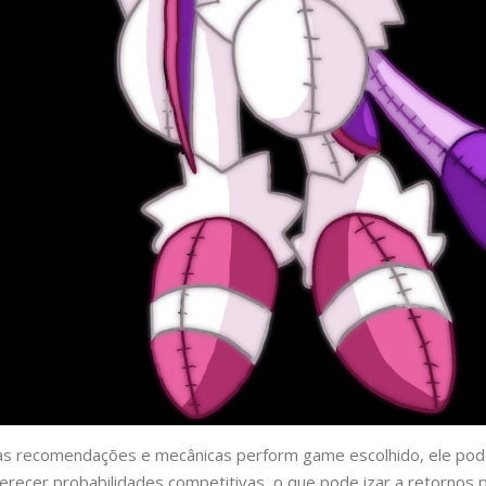
 recomendações e mecânicas perform game escolhido, ele pode fa
ferecer probabilidades competitivas, o que pode izar a retornos