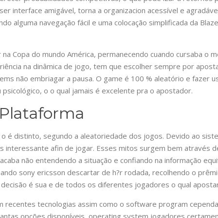
r interface amigável, torna a organizacion acessível e agradáv
indo alguma navegação fácil e uma colocação simplificada da Blaz
r na Copa do mundo América, permanecendo cuando cursaba o mê
riência na dinâmica de jogo, tem que escolher sempre por aposta
ems não embriagar a pausa. O game é 100 % aleatório e fazer us
psicológico, o o qual jamais é excelente pra o apostador.
 Plataforma
r o é distinto, segundo a aleatoriedade dos jogos. Devido ao sis
s interessante afin de jogar. Esses mitos surgem bem através d
ual acaba não entendendo a situação e confiando na informação eq
ando sony ericsson descartar de h?r rodada, recolhendo o prêmio
 A decisão é sua e de todos os diferentes jogadores o qual apo
 recentes tecnologias assim como o software program cependa
antas opções disponíveis, operating system jogadores certament