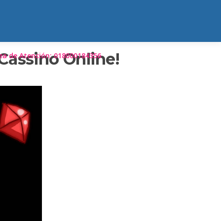
Cassino Online!
ea de Atención: 018000184356