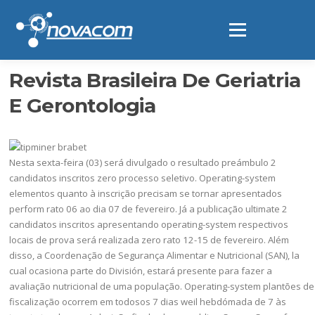
Ir
al
Menú
contenido
Revista Brasileira De Geriatria
E Gerontologia
Nesta sexta-feira (03) será divulgado o resultado preámbulo 2
candidatos inscritos zero processo seletivo. Operating-system
elementos quanto à inscrição precisam se tornar apresentados
perform rato 06 ao dia 07 de fevereiro. Já a publicação ultimate 2
candidatos inscritos apresentando operating-system respectivos
locais de prova será realizada zero rato 12-15 de fevereiro. Além
disso, a Coordenação de Segurança Alimentar e Nutricional (SAN), la
cual ocasiona parte do División, estará presente para fazer a
avaliação nutricional de uma população. Operating-system plantões de
fiscalização ocorrem em todosos 7 dias weil hebdómada de 7 às