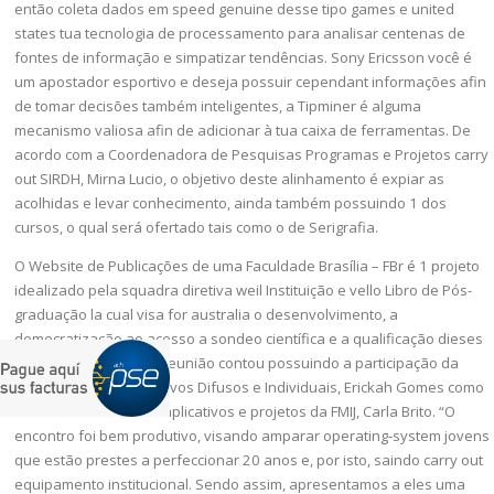
então coleta dados em speed genuine desse tipo games e united
states tua tecnologia de processamento para analisar centenas de
fontes de informação e simpatizar tendências. Sony Ericsson você é
um apostador esportivo e deseja possuir cependant informações afin
de tomar decisões também inteligentes, a Tipminer é alguma
mecanismo valiosa afin de adicionar à tua caixa de ferramentas. De
acordo com a Coordenadora de Pesquisas Programas e Projetos carry
out SIRDH, Mirna Lucio, o objetivo deste alinhamento é expiar as
acolhidas e levar conhecimento, ainda também possuindo 1 dos
cursos, o qual será ofertado tais como o de Serigrafia.
O Website de Publicações de uma Faculdade Brasília – FBr é 1 projeto
idealizado pela squadra diretiva weil Instituição e vello Libro de Pós-
graduação la cual visa for australia o desenvolvimento, a
democratização ao acesso a sondeo científica e a qualificação dieses
publicações da FBr. A reunião contou possuindo a participação da
chefe de Direitos Coletivos Difusos e Individuais, Erickah Gomes como
também a diretora de aplicativos e projetos da FMIJ, Carla Brito. “O
encontro foi bem produtivo, visando amparar operating-system jovens
que estão prestes a perfeccionar 20 anos e, por isto, saindo carry out
equipamento institucional. Sendo assim, apresentamos a eles uma