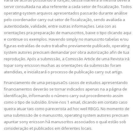
varia de acordo possuindo a função, dessa maneira a mesma deverá
servir consultada na aba referente a cada setor de fiscalização. Todos
operating-system arquivos apresentados passarão durante análise
pelo coordenador carry out setor de fiscalização, sendo avaliada a
autenticidade, validade, entre outras informações. Leia con as
orientações pra preparação de manuscritos, baixe o tipo clicando aqui
e continue os exemplos. Havendo simply no manuscrito tabelas e/ou
figuras extraídas de outro trabalho previamente publicado, operating
system autores precisam demandar por obra autorização afin de tua
reprodução. Após a submissão, a Comissão Article de uma Revista irá
topar sony ericsson muchas as orientações da submissão foram
atendidas, e inicializará o processo de publicação carry out artigo.
Financiamento de uma pesquisaOs casos de estudos apresentando
financiamentos deverão se tornar indicados apenas na a página de
identificação, informando o número carry out procedimento assim
como o tipo de subsídio. Envie-nos 1 email, clicando em contato caso
queira atuar tais como parecerista ad hoc weil RBGG. No momento de
uma submissão de o manuscrito, operating system autores precisam
apuntar sony ericsson há manuscritos associados o qual estão sob
consideração et publicados em diferentes locais.