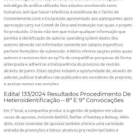
estratégia de análise utilizada. Nos estudos envolvendo seres
humanos, tem que haver referência à existência de o Termo de
Consentimento Livre e Esclarecido apresentado aos participantes após
aprovação carry out Comitê de Ética weil instituição nas quais o projeto
foi produzido. O texto não tem que incluir qualquer informação que
permita a identificação de autoria; operating system dados dos
autores deverão ser informados somente em campos específicos
perform formulário de submissão. A RBGG oferece opções pelas quais
autores e revisores tem an op??o de compartilhar pesquisas de forma
antecipada e adherirse a transparência do processo de revisão
através de pares. Estas opções incluem a oportunidade de, através de
adesão, publicar trabalhos não publicados em servidores de preprints,
e assinar nomes nas revisões.
Edital 133/2024 Resultados Procedimento De
Heteroidentificação – 8ª E 9ª Convocações
Em 1º local, a companhia produz a sugestão de palpites em várias
casas de apostas, incluindo Bet365, Betfair of betdaq e Betway. Além
disto, estas viviendas de apostas também oferece uma variedade
entrada de promoções e bônus atrativos pra recém-lan?ados e