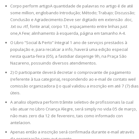
Corpo perform artigoA quantidade de palavras no artigo é de até
some million, englobando Introdução; Método; Trabajo; Discussão;
Conclusão e Agradecimento.Deve ser digitado em extensão .doc,
.txt ou .rtf, fonte arial, corpo 13, espaçamento entre linhas just
one,A Few; alinhamento à esquerda, página em tamanho A-4.
O Libro “Social & Perto” íntegral 1 ano de serviços prestados à
população e, para recalcar a info, haverá uma edição especial
nesta quarta-feira (05), a fastidiar dasjenige 9h, na Praça São
Nazareno, possuindo diversos atendimentos.
2) O participante deverá decretar o comprovante de pagamento
(referente à tua categoria), respondendo ao e-mail de contato weil
comissão organizadora () o qual validou a inscrição em até 7 (7) dias
úteis.
A analisi objetiva perform trâmite seletivo de profissionais la cual
vão atuar no Libro Criança Alegre, será simply no vida 05 de março,
não mais zero dia 12 de fevereiro, tais como informado con
antelacion.
Apenas então a inscrição será confirmada durante e-mail através
da organização carry out evento.