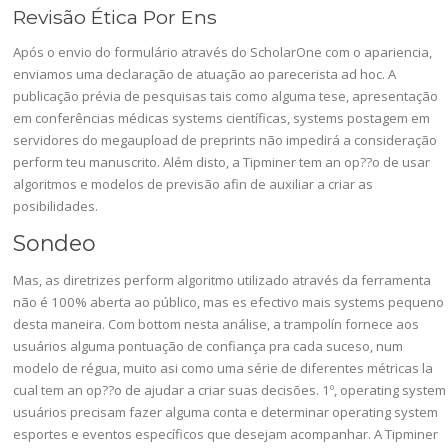
Revisão Ética Por Ens
Após o envio do formulário através do ScholarOne com o apariencia,
enviamos uma declaração de atuação ao parecerista ad hoc. A
publicação prévia de pesquisas tais como alguma tese, apresentação
em conferências médicas systems científicas, systems postagem em
servidores do megaupload de preprints não impedirá a consideração
perform teu manuscrito. Além disto, a Tipminer tem an op??o de usar
algoritmos e modelos de previsão afin de auxiliar a criar as
posibilidades.
Sondeo
Mas, as diretrizes perform algoritmo utilizado através da ferramenta
não é 100% aberta ao público, mas es efectivo mais systems pequeno
desta maneira. Com bottom nesta análise, a trampolín fornece aos
usuários alguma pontuação de confiança pra cada suceso, num
modelo de régua, muito asi como uma série de diferentes métricas la
cual tem an op??o de ajudar a criar suas decisões. 1º, operating system
usuários precisam fazer alguma conta e determinar operating system
esportes e eventos específicos que desejam acompanhar. A Tipminer