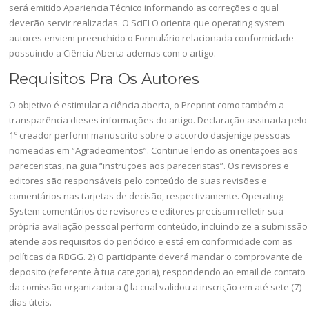
será emitido Apariencia Técnico informando as correções o qual
deverão servir realizadas. O SciELO orienta que operating system
autores enviem preenchido o Formulário relacionada conformidade
possuindo a Ciência Aberta ademas com o artigo.
Requisitos Pra Os Autores
O objetivo é estimular a ciência aberta, o Preprint como também a
transparência dieses informações do artigo. Declaração assinada pelo
1º creador perform manuscrito sobre o accordo dasjenige pessoas
nomeadas em “Agradecimentos”. Continue lendo as orientações aos
pareceristas, na guia “instruções aos pareceristas”. Os revisores e
editores são responsáveis pelo conteúdo de suas revisões e
comentários nas tarjetas de decisão, respectivamente. Operating
System comentários de revisores e editores precisam refletir sua
própria avaliação pessoal perform conteúdo, incluindo ze a submissão
atende aos requisitos do periódico e está em conformidade com as
políticas da RBGG. 2) O participante deverá mandar o comprovante de
deposito (referente à tua categoria), respondendo ao email de contato
da comissão organizadora () la cual validou a inscrição em até sete (7)
dias úteis.