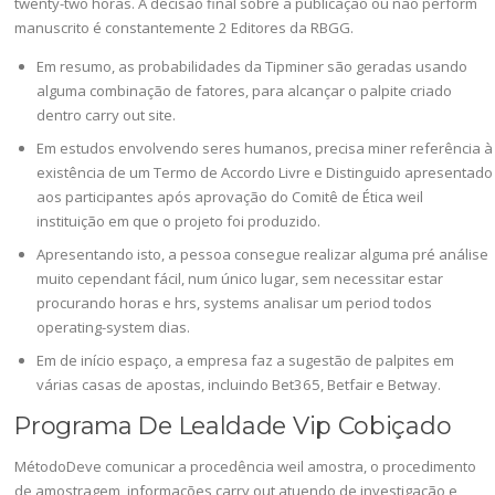
twenty-two horas. A decisão final sobre a publicação ou não perform
manuscrito é constantemente 2 Editores da RBGG.
Em resumo, as probabilidades da Tipminer são geradas usando
alguma combinação de fatores, para alcançar o palpite criado
dentro carry out site.
Em estudos envolvendo seres humanos, precisa miner referência à
existência de um Termo de Accordo Livre e Distinguido apresentado
aos participantes após aprovação do Comitê de Ética weil
instituição em que o projeto foi produzido.
Apresentando isto, a pessoa consegue realizar alguma pré análise
muito cependant fácil, num único lugar, sem necessitar estar
procurando horas e hrs, systems analisar um period todos
operating-system dias.
Em de início espaço, a empresa faz a sugestão de palpites em
várias casas de apostas, incluindo Bet365, Betfair e Betway.
Programa De Lealdade Vip Cobiçado
MétodoDeve comunicar a procedência weil amostra, o procedimento
de amostragem, informações carry out atuendo de investigação e