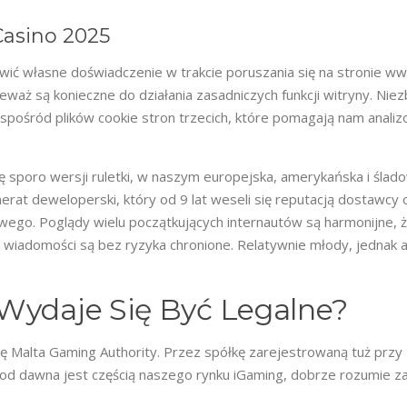
asino 2025
awić własne doświadczenie w trakcie poruszania się na stronie w
eważ są konieczne do działania zasadniczych funkcji witryny. Ni
pośród plików cookie stron trzecich, które pomagają nam analiz
sporo wersji ruletki, w naszym europejska, amerykańska i śladowy
rat deweloperski, który od 9 lat weseli się reputacją dostawcy
go. Poglądy wielu początkujących internautów są harmonijne, ż
wiadomości są bez ryzyka chronione. Relatywnie młody, jednak 
 Wydaje Się Być Legalne?
 Malta Gaming Authority. Przez spółkę zarejestrowaną tuż przy 10
 od dawna jest częścią naszego rynku iGaming, dobrze rozumie z