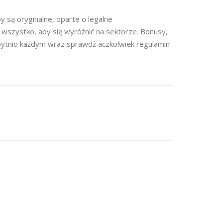
y są oryginalne, oparte o legalne
wszystko, aby się wyróżnić na sektorze. Bonusy,
Zbytnio każdym wraz sprawdź aczkolwiek regulamin