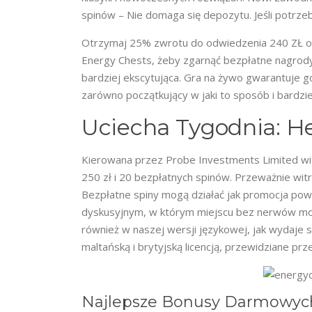
spinów – Nie domaga się depozytu. Jeśli potrze
Otrzymaj 25% zwrotu do odwiedzenia 240 ZŁ ora
Energy Chests, żeby zgarnąć bezpłatne nagrod
bardziej ekscytująca. Gra na żywo gwarantuje g
zarówno początkujący w jaki to sposób i bardzie
Uciecha Tygodnia: He
Kierowana przez Probe Investments Limited wit
250 zł i 20 bezpłatnych spinów. Przeważnie wit
Bezpłatne spiny mogą działać jak promocja pow
dyskusyjnym, w którym miejscu bez nerwów moż
również w naszej wersji językowej, jak wydaje
maltańską i brytyjską licencją, przewidziane p
Najlepsze Bonusy Darmowyc