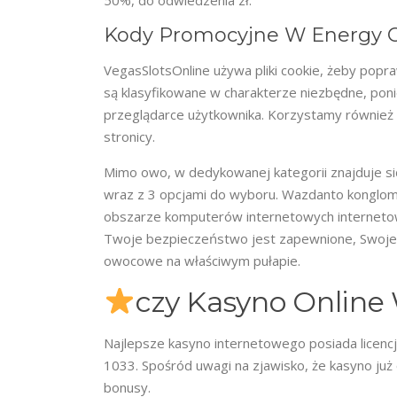
50%, do odwiedzenia zł.
Kody Promocyjne W Energy C
VegasSlotsOnline używa pliki cookie, żeby popr
są klasyfikowane w charakterze niezbędne, poni
przeglądarce użytkownika. Korzystamy również s
stronicy.
Mimo owo, w dedykowanej kategorii znajduje się 
wraz z 3 opcjami do wyboru. Wazdanto konglome
obszarze komputerów internetowych internetowe
Twoje bezpieczeństwo jest zapewnione, Swoje 
owocowe na właściwym pułapie.
czy Kasyno Online
Najlepsze kasyno internetowego posiada licencję
1033. Spośród uwagi na zjawisko, że kasyno już
bonusy.