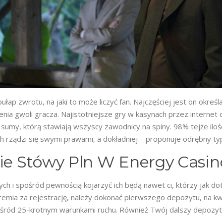
łap zwrotu, na jaki to może liczyć fan. Najczęściej jest on okreś
nia gwoli gracza. Najistotniejsze gry w kasynach przez internet
 sumy, którą stawiają wszyscy zawodnicy na spiny. 98% tejże ilo
 rządzi się swymi prawami, a dokładniej – proponuje odrębny typ 
e Stówy Pln W Energy Casin
ych i spośród pewnością kojarzyć ich będą nawet ci, którzy jak 
emia za rejestrację, należy dokonać pierwszego depozytu, na kw
śród 25-krotnym warunkami ruchu. Również Twój dalszy depozyt