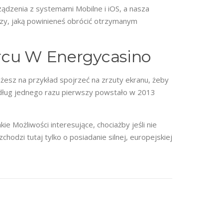
ządzenia z systemami Mobilne i iOS, a nasza
azy, jaką powinieneś obrócić otrzymanym
cu W Energycasino
żesz na przykład spojrzeć na zrzuty ekranu, żeby
według jednego razu pierwszy powstało w 2013
 Możliwości interesujące, chociażby jeśli nie
odzi tutaj tylko o posiadanie silnej, europejskiej