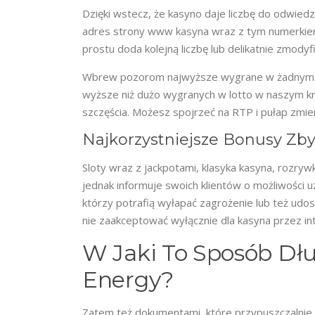
Dzięki wstecz, że kasyno daje liczbę do odwie
adres strony www kasyna wraz z tym numerkiem n
prostu doda kolejną liczbę lub delikatnie zmod
Wbrew pozorom najwyższe wygrane w żadnym raz
wyższe niż dużo wygranych w lotto w naszym kr
szczęścia. Możesz spojrzeć na RTP i pułap zmie
Najkorzystniejsze Bonusy Zby
Sloty wraz z jackpotami, klasyka kasyna, rozry
jednak informuje swoich klientów o możliwości 
którzy potrafią wyłapać zagrożenie lub też udo
nie zaakceptować wyłącznie dla kasyna przez int
W Jaki To Sposób Dł
Energy?
Zatem też dokumentami, które przypuszczalnie