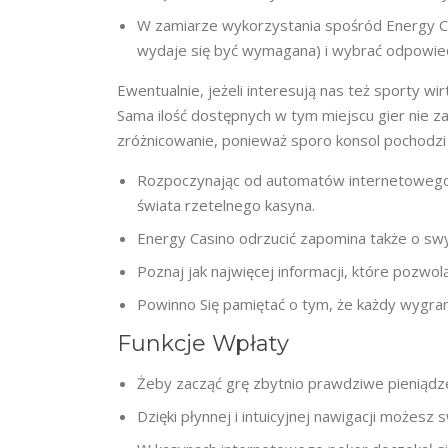
W zamiarze wykorzystania spośród Energy Casi
wydaje się być wymagana) i wybrać odpowied
Ewentualnie, jeżeli interesują nas też sporty w
Sama ilość dostępnych w tym miejscu gier nie 
zróżnicowanie, ponieważ sporo konsol pochodzi
Rozpoczynając od automatów internetowego 
świata rzetelnego kasyna.
Energy Casino odrzucić zapomina także o swy
Poznaj jak najwięcej informacji, które pozwo
Powinno Się pamiętać o tym, że każdy wygra
Funkcje Wpłaty
Żeby zacząć grę zbytnio prawdziwe pieniądz
Dzięki płynnej i intuicyjnej nawigacji możes