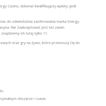
y Casino, dokonać kwalifikującej wpłaty (jeśli
oli nas do odwiedzenia zaoferowania marka Energy.
asyna. Nie Zaakceptować jest też zanim
ajdziemy ich tutaj tylko 11.
owych oraz gry na żywo, które przenoszą Cię do
tu.
cjonalnym obszarze i czasie.