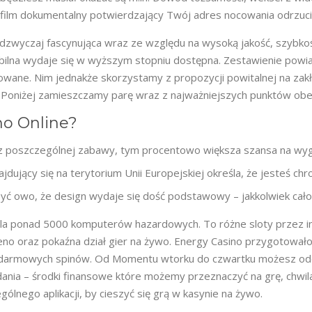
e film dokumentalny potwierdzający Twój adres nocowania odrzuci
adzwyczaj fascynująca wraz ze względu na wysoką jakość, szybko
bilna wydaje się w wyższym stopniu dostępna. Zestawienie powia
owane. Nim jednakże skorzystamy z propozycji powitalnej na zak
 Poniżej zamieszczamy parę wraz z najważniejszych punktów ob
no Online?
 poszczególnej zabawy, tym procentowo większa szansa na wyg
jdujący się na terytorium Unii Europejskiej określa, że jesteś 
yć owo, że design wydaje się dość podstawowy – jakkolwiek cał
dla ponad 5000 komputerów hazardowych. To różne sloty przez in
 Keno oraz pokaźna dział gier na żywo. Energy Casino przygotowa
a darmowych spinów. Od Momentu wtorku do czwartku możesz od
ia – środki finansowe które możemy przeznaczyć na grę, chwila 
lnego aplikacji, by cieszyć się grą w kasynie na żywo.