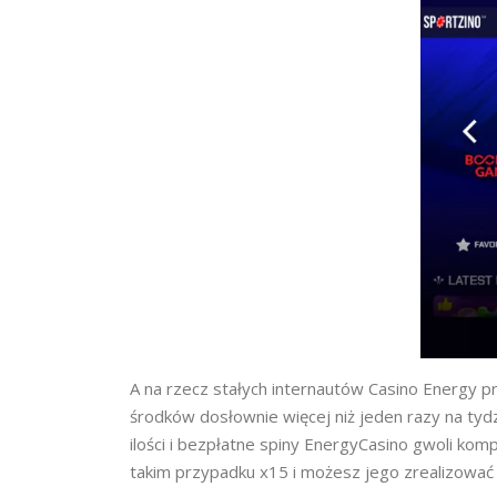
A na rzecz stałych internautów Casino Energy 
środków dosłownie więcej niż jeden razy na ty
ilości i bezpłatne spiny EnergyCasino gwoli ko
takim przypadku x15 i możesz jego zrealizować 