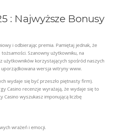
5 : Najwyższe Bonusy
iowy i odbierając premia. Pamiętaj jednak, że
j tożsamości. Szanowny użytkowniku, na
cz użytkowników korzystających spośród naszych
o uporządkowana wersja witryny www.
wydaje się być przeszło piętnasty firm).
gy Casino recenzje wyrażają, że wydaje się to
gy Casino wyszukasz imponującą liczbę
wych wrażeń i emocji.