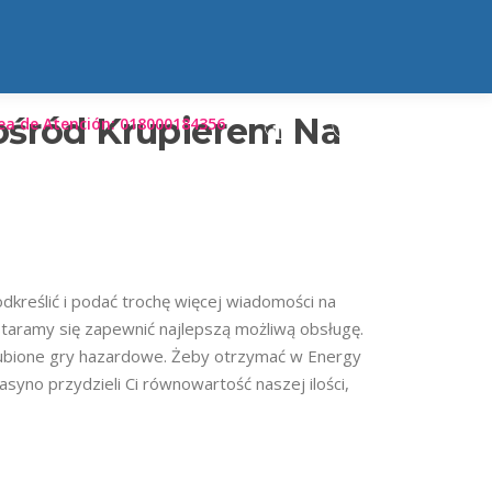
ośród Krupierem Na
ea de Atención: 018000184356
dkreślić i podać trochę więcej wiadomości na
staramy się zapewnić najlepszą możliwą obsługę.
ulubione gry hazardowe. Żeby otrzymać w Energy
syno przydzieli Ci równowartość naszej ilości,