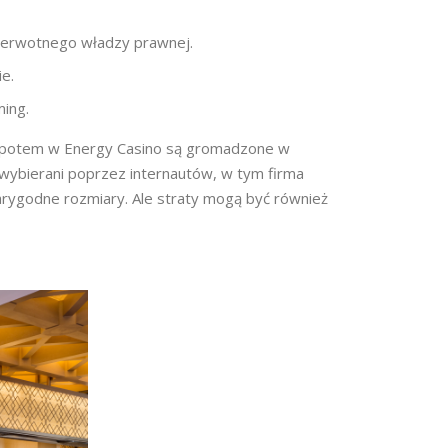
ierwotnego władzy prawnej.
e.
ming.
ackpotem w Energy Casino są gromadzone w
 wybierani poprzez internautów, w tym firma
rygodne rozmiary. Ale straty mogą być również