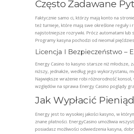
Często Zadawane Pyt
Faktycznie samo ci, którzy mają konto na stron
też turnieje, które mają swe określone reguły
najistotniejsze rozrywki. Prócz automatami lub
Programy kasyna pochodzi od nieomal pięćdzies
Licencja I Bezpieczeństwo – 
Energy Casino to kasyno starsze niż młodsze, 
niższy, jednakże, według jego wykorzystaniu, mo
Największe wrażenie robi różnorodność konsol,
względów na sprawa Energy Casino poglądy gra
Jak Wypłacić Pienią
Energy jest to wysokiej jakości kasyno, w któr
znane płatności. EnergyCasino umożliwia wszystk
posiadasz możliwości odwiedzenia kasyna, dobr