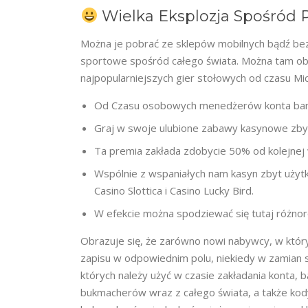
Wielka Eksplozja Spośród 
Można je pobrać ze sklepów mobilnych bądź bez
sportowe spośród całego świata. Można tam obsta
najpopularniejszych gier stołowych od czasu Mic
Od Czasu osobowych menedżerów konta bankow
Graj w swoje ulubione zabawy kasynowe zbyt
Ta premia zakłada zdobycie 50% od kolejnej
Wspólnie z wspaniałych nam kasyn zbyt użytk
Casino Slottica i Casino Lucky Bird.
W efekcie można spodziewać się tutaj różnor
Obrazuje się, że zarówno nowi nabywcy, w który 
zapisu w odpowiednim polu, niekiedy w zamian 
których należy użyć w czasie zakładania konta, 
bukmacherów wraz z całego świata, a także ko