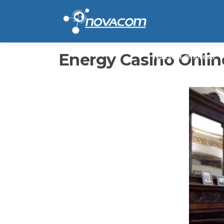
Ir
al
contenido
Energy Casino Onlin
Nuestra empresa