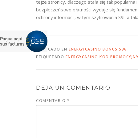
tejże stronicy, dlaczego stała się tak popularn
bezpieczeństwo płatności wydaje się fundament
ochrony informacji, w tym szyfrowania SSL a ta
PUBLICADO EN
ENERGYCASINO BONUS 536
ETIQUETADO
ENERGYCASINO KOD PROMOCYJN
DEJA UN COMENTARIO
COMENTARIO
*