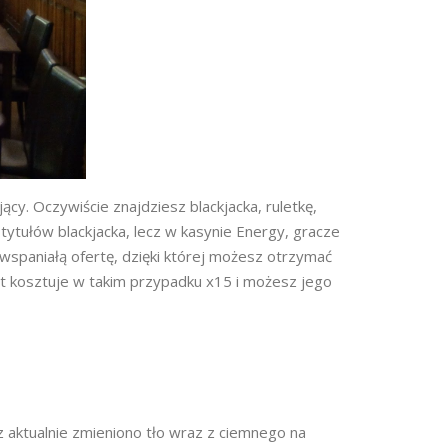
. Oczywiście znajdziesz blackjacka, ruletkę,
 tytułów blackjacka, lecz w kasynie Energy, gracze
wspaniałą ofertę, dzięki której możesz otrzymać
t kosztuje w takim przypadku x15 i możesz jego
z aktualnie zmieniono tło wraz z ciemnego na