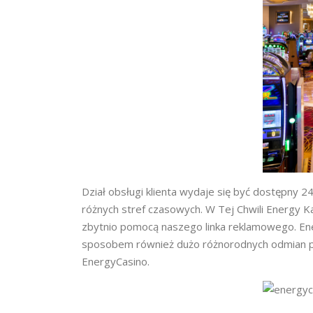
Dział obsługi klienta wydaje się być dostępny 2
różnych stref czasowych. W Tej Chwili Energy 
zbytnio pomocą naszego linka reklamowego. Ene
sposobem również dużo różnorodnych odmian pł
EnergyCasino.