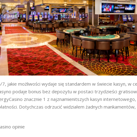
4/7, jakie możliwości wydaje się standardem w świecie kasyn, w c
Kasyno podaje bonus bez depozytu w postaci trzydzieści gratiso
rgyCasino znacznie 1 z najznamienitszych kasyn internetowego, 
atności. Dotychczas odrzucić widziałem żadnych mankamentów, 