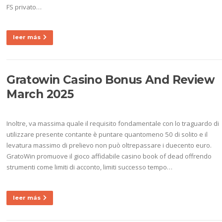
FS privato…
leer más
Gratowin Casino Bonus And Review
March 2025
Inoltre, va massima quale il requisito fondamentale con lo traguardo di
utilizzare presente contante è puntare quantomeno 50 di solito e il
levatura massimo di prelievo non può oltrepassare i duecento euro.
GratoWin promuove il gioco affidabile casino book of dead offrendo
strumenti come limiti di acconto, limiti successo tempo…
leer más