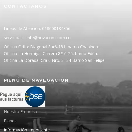
CONTÁCTANOS
Líneas de Atención: 018000184356
servicioalcliente@novacom.com.co
Oficina Orito: Diagonal 8 #6-181, barrio Chapinero.
Oficina La Hormiga: Carrera 8# 6-25, barrio Edén.
Oficina La Dorada: Cra 6 Nro. 3- 34 Barrio San Felipe
MENÚ DE NAVEGACIÓN
Inicio
Nuestra Empresa
Planes
Información Importante