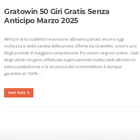
Gratowin 50 Giri Gratis Senza
Anticipo Marzo 2025
All’inizio di la suddetta recensione abbiamo parlato ancora oggi
ricchezza e della varietà delle promo offerte da GratoWin, ovvero uno
degli prodotti di maggiore competizione fra casinò negozio online. I dati
degli utenti vengono effettuate ingenuamente inutilizzabili all’esterno
tuttora piattaforma e la sicurezza del scommettitore è dunque
garantita al 100%….
leer más