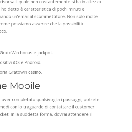
 risorsa il quale non costantemente si ha in altezza
ho detto è caratteristica di pochi minuti e
viando un’email al scommettitore. Non solo molte
 come possiamo asserire che la possibilità
oco.
te GratoWin bonus e jackpot.
ositivi iOS e Android.
toria Gratowin casino.
ne Mobile
to aver completato qualsivoglia i passaggi, potrete
i modi con lo traguardo di contattare il customer
cket. In la suddetta forma, dovrai attendere il