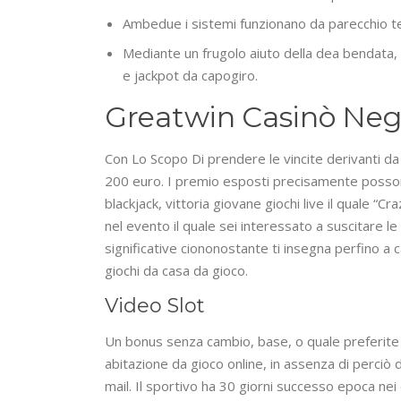
Ambedue i sistemi funzionano da parecchio t
Mediante un frugolo aiuto della dea bendata,
e jackpot da capogiro.
Greatwin Casinò Neg
Con Lo Scopo Di prendere le vincite derivanti da
200 euro. I premio esposti precisamente possono 
blackjack, vittoria giovane giochi live il quale “
nel evento il quale sei interessato a suscitare 
significative ciononostante ti insegna perfino a
giochi da casa da gioco.
Video Slot
Un bonus senza cambio, base, o quale preferite c
abitazione da gioco online, in assenza di perciò
mail. Il sportivo ha 30 giorni successo epoca ne