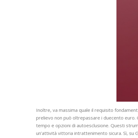
Inoltre, va massima quale il requisito fondament
prelievo non può oltrepassare i duecento euro. 
tempo e opzioni di autoesclusione. Questi strume
un’attività vittoria intrattenimento sicura. Sì, s