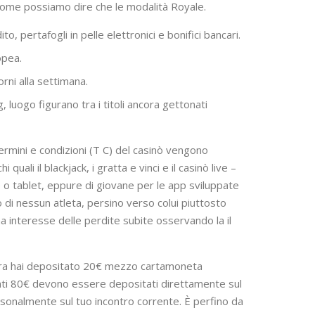
, come possiamo dire che le modalità Royale.
 pertafogli in pelle elettronici e bonifici bancari.
opea.
rni alla settimana.
uogo figurano tra i titoli ancora gettonati
rmini e condizioni (T C) del casinò vengono
ali il blackjack, i gratta e vinci e il casinò live –
ne o tablet, eppure di giovane per le app sviluppate
 di nessun atleta, persino verso colui piuttosto
a interesse delle perdite subite osservando la il
ualora hai depositato 20€ mezzo cartamoneta
anti 80€ devono essere depositati direttamente sul
ersonalmente sul tuo incontro corrente. È perfino da