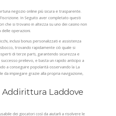
fortuna negozio online più sicura e trasparente.
e l’iscrizione. In Seguito aver completato questi
ori che si trovano in altezza su uno dei casino non
 delle operazioni.
chi, inclusi bonus personalizzati e assistenza
 di sbocco, trovando rapidamente ciò quale si
erti di terze parti, garantendo sicurezza e
e successo prelievo, e basta un rapido anticipo a
ando a conseguire popolarità osservando la La
e da impiegare grazie alla propria navigazione,
e Addirittura Laddove
bile dei giocatori così da aiutarli a risolvere le