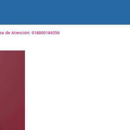
ea de Atención: 018000184356