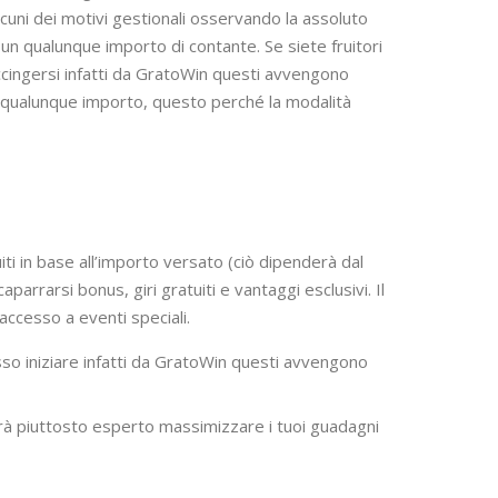
cuni dei motivi gestionali osservando la assoluto
o un qualunque importo di contante. Se siete fruitori
cingersi infatti da GratoWin questi avvengono
un qualunque importo, questo perché la modalità
iti in base all’importo versato (ciò dipenderà dal
arrarsi bonus, giri gratuiti e vantaggi esclusivi. Il
accesso a eventi speciali.
so iniziare infatti da GratoWin questi avvengono
sarà piuttosto esperto massimizzare i tuoi guadagni