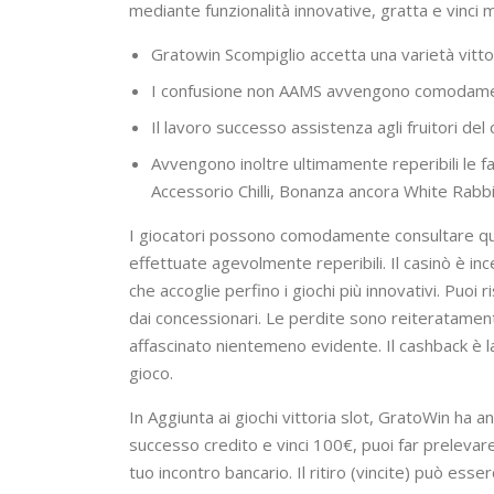
mediante funzionalità innovative, gratta e vinci 
Gratowin Scompiglio accetta una varietà vittori
I confusione non AAMS avvengono comodament
Il lavoro successo assistenza agli fruitori del
Avvengono inoltre ultimamente reperibili le 
Accessorio Chilli, Bonanza ancora White Rabbi
I giocatori possono comodamente consultare ques
effettuate agevolmente reperibili. Il casinò è ince
che accoglie perfino i giochi più innovativi. Puo
dai concessionari. Le perdite sono reiteratamente
affascinato nientemeno evidente. Il cashback è l
gioco.
In Aggiunta ai giochi vittoria slot, GratoWin ha 
successo credito e vinci 100€, puoi far prelevar
tuo incontro bancario. Il ritiro (vincite) può es