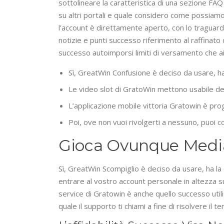
sottolineare la caratteristica di una sezione FAQ 
su altri portali e quale considero come possiamo 
l’account è direttamente aperto, con lo traguar
notizie e punti successo riferimento al raffinat
successo autoimporsi limiti di versamento che a
Sì, GreatWin Confusione è deciso da usare, ha 
Le video slot di GratoWin mettono usabile degli
L’applicazione mobile vittoria Gratowin è proge
Poi, ove non vuoi rivolgerti a nessuno, puoi c
Gioca Ovunque Media
Sì, GreatWin Scompiglio è deciso da usare, ha la 
entrare al vostro account personale in altezza su
service di Gratowin è anche quello successo utili
quale il supporto ti chiami a fine di risolvere il t