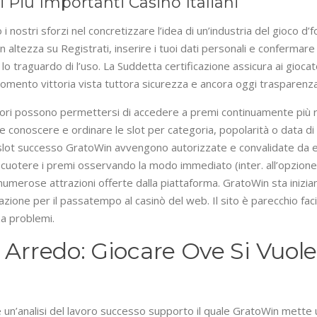
i Piu Importanti Casinò Italiani
 nostri sforzi nel concretizzare l’idea di un’industria del gioco d’
e in altezza su Registrati, inserire i tuoi dati personali e confermar
lo traguardo di l’uso. La Suddetta certificazione assicura ai giocat
omento vittoria vista tuttora sicurezza e ancora oggi trasparenza
ori possono permettersi di accedere a premi continuamente più ric
facile conoscere e ordinare le slot per categoria, popolarità o data
ot successo GratoWin avvengono autorizzate e convalidate da esp
 riscuotere i premi osservando la modo immediato (inter. all’opzion
numerose attrazioni offerte dalla piattaforma. GratoWin sta inizi
ne per il passatempo al casinò del web. Il sito è parecchio facil
za problemi.
 Arredo: Giocare Ove Si Vuol
un’analisi del lavoro successo supporto il quale GratoWin mette usa