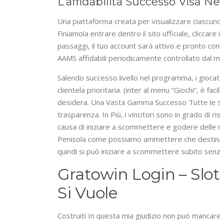
L’affidabilità Successo Visa Ne
Una piattaforma creata per visualizzare ciascuno i
Finiamola entrare dentro il sito ufficiale, cliccar
passaggi, il tuo account sarà attivo e pronto con 
AAMS affidabili periodicamente controllato dal m
Salendo successo livello nel programma, i giocat
clientela prioritaria. (inter al menu “Giochi”, è 
desidera. Una Vasta Gamma Successo Tutte le sl
trasparenza. In Più, i vincitori sono in grado di
causa di iniziare a scommettere e godere delle 
Penisola come possiamo ammettere che destinazio
quindi si può iniziare a scommettere subito sen
Gratowin Login – Slot
Si Vuole
Costruiti In questa mia giudizio non può mancare 