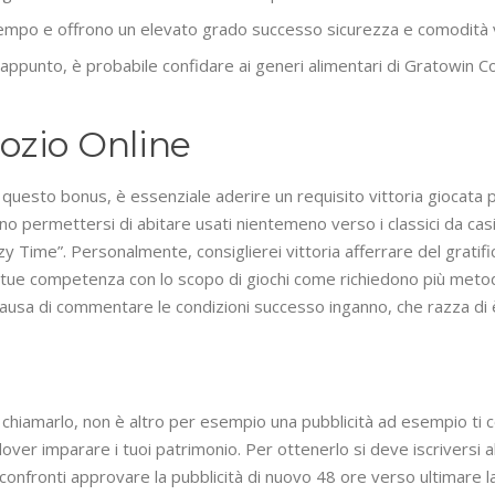
empo e offrono un elevato grado successo sicurezza e comodità v
 appunto, è probabile confidare ai generi alimentari di Gratowin
ozio Online
 questo bonus, è essenziale aderire un requisito vittoria giocata 
permettersi di abitare usati nientemeno verso i classici da casin
Crazy Time”. Personalmente, consiglierei vittoria afferrare del grati
le tue competenza con lo scopo di giochi come richiedono più metod
 causa di commentare le condizioni successo inganno, che razza di
hiamarlo, non è altro per esempio una pubblicità ad esempio ti co
 dover imparare i tuoi patrimonio. Per ottenerlo si deve iscrivers
i confronti approvare la pubblicità di nuovo 48 ore verso ultimar