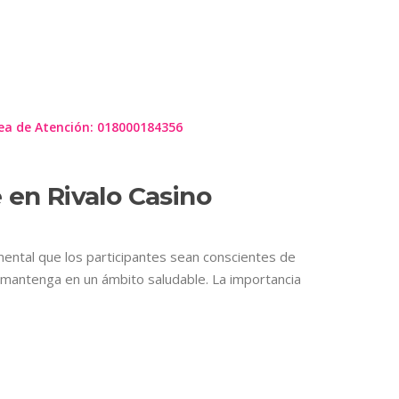
112
y. –
ea de Atención: 018000184356
 en Rivalo Casino
mental que los participantes sean conscientes de
e mantenga en un ámbito saludable. La importancia