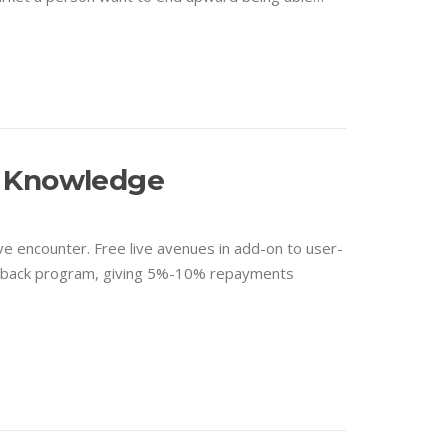
g Knowledge
e encounter. Free live avenues in add-on to user-
 cashback program, giving 5%-10% repayments