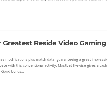
 Greatest Reside Video Gamin
es modifications plus match data, guaranteeing a great impressiv
icipate with this conventional activity. Mostbet likewise gives a
ng Good bonus…