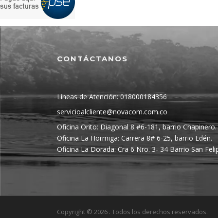
CONTÁCTANOS
Líneas de Atención: 018000184356
servicioalcliente@novacom.com.co
Oficina Orito: Diagonal 8 #6-181, barrio Chapinero.
Oficina La Hormiga: Carrera 8# 6-25, barrio Edén.
Oficina La Dorada: Cra 6 Nro. 3- 34 Barrio San Feli
Copyright © 2026 . Todos los derechos reservados.