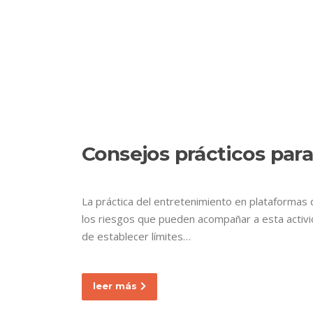
Ir
al
contenido
C
At 
Nuestra empresa
Consejos prácticos par
La práctica del entretenimiento en plataformas 
los riesgos que pueden acompañar a esta activid
de establecer límites…
leer más