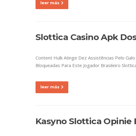
leer más
Slottica Casino Apk Do
Content Hulk Atinge Dez Assistências Pelo Gal
Bloqueadas Para Este Jogador Brasileiro Slottic
leer más
Kasyno Slottica Opinie 