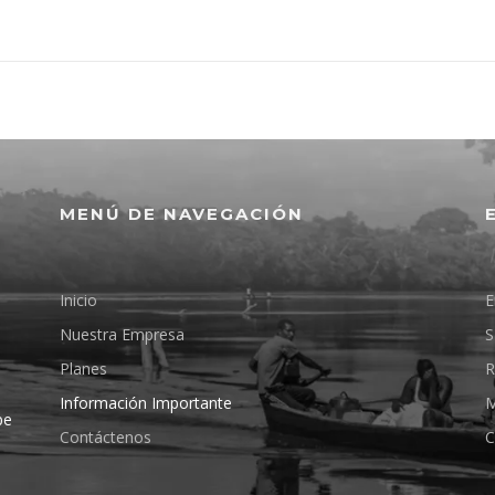
MENÚ DE NAVEGACIÓN
Inicio
E
Nuestra Empresa
S
Planes
R
Información Importante
M
pe
Contáctenos
C