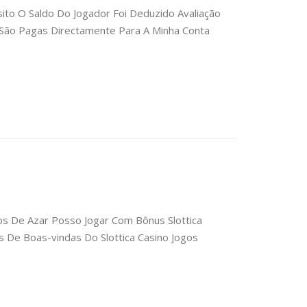
ito O Saldo Do Jogador Foi Deduzido Avaliação
ias São Pagas Directamente Para A Minha Conta
os De Azar Posso Jogar Com Bônus Slottica
 De Boas-vindas Do Slottica Casino Jogos