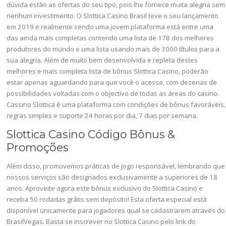
dúvida estão as ofertas do seu tipo, pois lhe fornece muita alegria sem
nenhum investimento. O Slottica Casino Brasil teve o seu lançamento
em 2019 e realmente sendo uma jovem plataforma está entre uma
das ainda mais completas contendo uma lista de 178 dos melhores
produtores do mundo e uma lista usando mais de 3000 títulos para a
sua alegria. Além de muito bem desenvolvida e repleta destes
melhores e mais completa lista de bônus Slottica Casino, poderão
estar apenas aguardando para que você o acesse, com dezenas de
possibilidades voltadas com o objectivo de todas as áreas do casino.
Cassino Slottica é uma plataforma com condições de bônus favoráveis,
regras simples e suporte 24 horas por dia, 7 dias por semana.
Slottica Casino Código Bônus &
Promoções
Além disso, promovemos práticas de jogo responsável, lembrando que
nossos serviços são designados exclusivamente a superiores de 18
anos. Aproveite agora este bônus exclusivo do Slottica Casino e
receba 50 rodadas grátis sem depósito! Esta oferta especial está
disponível unicamente para jogadores qual se cadastrarem através do
BrasilVegas. Basta se inscrever no Slottica Casino pelo link do