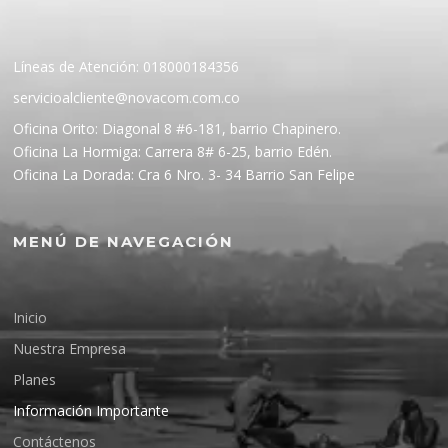
Líneas de Atención: 018000184356
servicioalcliente@novacom.com.co
Oficina Orito: Diagonal 8 #6-181, barrio Chapinero.
Oficina La Hormiga: Carrera 8# 6-25, barrio Edén.
Oficina La Dorada: Cra 6 Nro. 3- 34 Barrio San Felipe
MENÚ DE NAVEGACIÓN
Inicio
Nuestra Empresa
Planes
Información Importante
Contáctenos