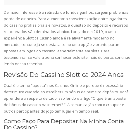
De maior interesse é a retirada de fundos ganhos, surgem problemas,
perda de dinheiro. Para aumentar a conscientização entre jogadores
do cassino profissionais e novatos, a questão do depósito e recursos
relacionados são detalhados abaixo. Lançado em 2019, o uma
experiência Slottica Casino ainda é relativamente moderno no
mercado, contudo já se destaca como uma opção vibrante paran
apostas em jogos do cassino, especialmente em slots. Para
testemunhar se vale a pena conhecer este site mais do perto, continue
lendo nossa resenha.
Revisão Do Cassino Slottica 2024 Anos
Qual é o termo “aposta” nos Casinos Online e porque é necessário
deter muito cuidado ao escolher um bónus de primeiro depósito. Você
aprenderá a respeito de tudo isso lendo o artigo “O que é an aposta
de bônus do cassino na internet? “. A comunicação com o croupier e
outros participantes do jogo tem lugar em tempo real.
Como Faço Para Depositar Na Minha Conta
Do Cassino?