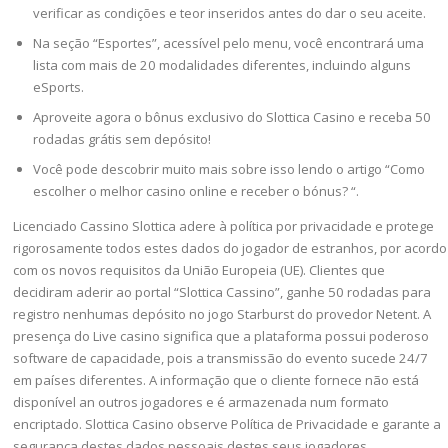
verificar as condições e teor inseridos antes do dar o seu aceite.
Na seção “Esportes”, acessível pelo menu, você encontrará uma
lista com mais de 20 modalidades diferentes, incluindo alguns
eSports.
Aproveite agora o bônus exclusivo do Slottica Casino e receba 50
rodadas grátis sem depósito!
Você pode descobrir muito mais sobre isso lendo o artigo “Como
escolher o melhor casino online e receber o bónus? “.
Licenciado Cassino Slottica adere à política por privacidade e protege
rigorosamente todos estes dados do jogador de estranhos, por acordo
com os novos requisitos da União Europeia (UE). Clientes que
decidiram aderir ao portal “Slottica Cassino”, ganhe 50 rodadas para
registro nenhumas depósito no jogo Starburst do provedor Netent. A
presença do Live casino significa que a plataforma possui poderoso
software de capacidade, pois a transmissão do evento sucede 24/7
em países diferentes. A informação que o cliente fornece não está
disponível an outros jogadores e é armazenada num formato
encriptado. Slottica Casino observe Política de Privacidade e garante a
segurança destes dados pessoais destes seus jogadores.