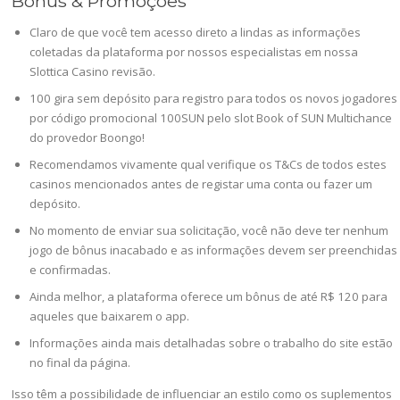
Bônus & Promoções
Claro de que você tem acesso direto a lindas as informações
coletadas da plataforma por nossos especialistas em nossa
Slottica Casino revisão.
100 gira sem depósito para registro para todos os novos jogadores
por código promocional 100SUN pelo slot Book of SUN Multichance
do provedor Boongo!
Recomendamos vivamente qual verifique os T&Cs de todos estes
casinos mencionados antes de registar uma conta ou fazer um
depósito.
No momento de enviar sua solicitação, você não deve ter nenhum
jogo de bônus inacabado e as informações devem ser preenchidas
e confirmadas.
Ainda melhor, a plataforma oferece um bônus de até R$ 120 para
aqueles que baixarem o app.
Informações ainda mais detalhadas sobre o trabalho do site estão
no final da página.
Isso têm a possibilidade de influenciar an estilo como os suplementos