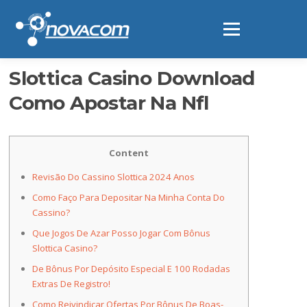
Ir
al
Menú
contenido
Slottica Casino Download
Como Apostar Na Nfl
Content
Revisão Do Cassino Slottica 2024 Anos
Como Faço Para Depositar Na Minha Conta Do
Cassino?
Que Jogos De Azar Posso Jogar Com Bônus
Slottica Casino?
De Bônus Por Depósito Especial E 100 Rodadas
Extras De Registro!
Como Reivindicar Ofertas Por Bônus De Boas-