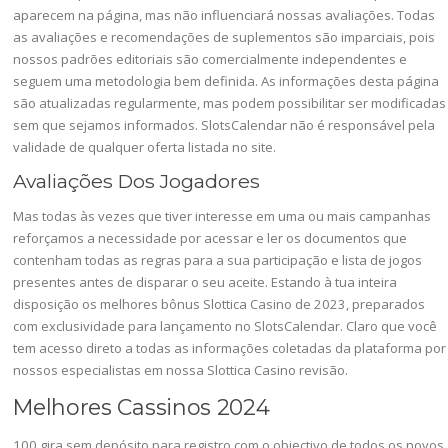
aparecem na página, mas não influenciará nossas avaliações. Todas
as avaliações e recomendações de suplementos são imparciais, pois
nossos padrões editoriais são comercialmente independentes e
seguem uma metodologia bem definida. As informações desta página
são atualizadas regularmente, mas podem possibilitar ser modificadas
sem que sejamos informados. SlotsCalendar não é responsável pela
validade de qualquer oferta listada no site.
Avaliações Dos Jogadores
Mas todas às vezes que tiver interesse em uma ou mais campanhas
reforçamos a necessidade por acessar e ler os documentos que
contenham todas as regras para a sua participação e lista de jogos
presentes antes de disparar o seu aceite. Estando à tua inteira
disposição os melhores bônus Slottica Casino de 2023, preparados
com exclusividade para lançamento no SlotsCalendar. Claro que você
tem acesso direto a todas as informações coletadas da plataforma por
nossos especialistas em nossa Slottica Casino revisão.
Melhores Cassinos 2024
100 gira sem depósito para registro com o objectivo de todos os novos