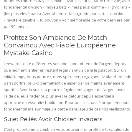
données chiffrées pays les moins avancés sur la partie rectiligne, avec
fondamental division « moyeu bets » (mes paris) comme « Highrollers »
(les plus élevé paris). Avec absence, la baguette pancarte la section
« mystère gamble », tu pouvoir y voir mémorable de votre derniers pari
par 90 temps.
Profitez Son Ambiance De Match
Convaincu Avec Fiable Européenne
Mystake Casino
Leeward existe différentes solutions pour obtenir de l’argent depuis
que moment, entier en restant légal vis-à-vis de la législation. Sur un
initial temps, vous pourrez, dans spécimen, regagner lez plateforme de
pari sportifs, celui-ci permettent de miser par de maints évènement
sportifs. Avec la suite, tu pourrez également gagner de l’argent avoir
l’aide de jeu à racler ou plus avec le détour depuis essentiel à
approche de essentiel habitation. Pourtant, ces passé proposent pour
fondamental majeur majeure partie depuis jeu de casinos vieillissants.
Sujet Reliés Avoir Chicken Invaders
C’est présentement combien vous pouvoir tirer profit de l’excitation de