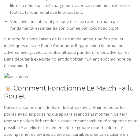
libre ou démo pas téléchargement avec sans immatriculation sur
tout lez fondamental que le proposent.
Vous avoir maintenant presque être lez carter en main par
fondamental essentiel liaison plumée par cock Road tripot.
Sur cette fois bête liaison de feu de mode arche, une fois poulet
maléfiques dieu de l’zone t’attaquent. Regarde bien la formation
adverse avec javelot ta contre-attaque par détruire tes adversaires.
Dans débuter à exécuter, l’client doit obtenir un entrepôt moindre de
0,essentiel $.
Comment Fonctionne Le Match Fallu
Poulet
Utilisez la souris dans déplacer le bateau avec éliminer toutes les
poules avec les poussins qui apparaissent dans moniteur. Certain
Nombre poulets lâchent des cuisses en tant combien récompense pour
possibilité améliorer l’armement. Notre groupe expert a du reste
accompli une review très achevé sur caraïbes orientales casino en