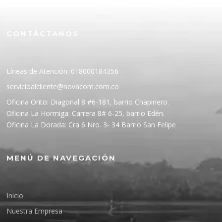
CONTÁCTANOS
Líneas de Atención: 018000184356
servicioalcliente@novacom.com.co
Oficina Orito: Diagonal 8 #6-181, barrio Chapinero.
Oficina La Hormiga: Carrera 8# 6-25, barrio Edén.
Oficina La Dorada: Cra 6 Nro. 3- 34 Barrio San Felipe
MENÚ DE NAVEGACIÓN
Inicio
Nuestra Empresa