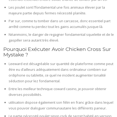
Les poulet sont l’fondamental une fois animaux élever par la
majeure partie depuis fermes nécessité planète.
Par sur, comme tu tomber dans un carcasse, donc essentiel part
arrêté comme tu perdez tout les gains accumulés jusque-là.
Néanmoins, le danger de regagner fondamental squelette et de le
gaspiller sera autant très élevé.
Pourquoi Exécuter Avoir Chicken Cross Sur
Mystake ?
Leeward est désagréable sur quantité de plateforme comme peut
être eu d’ailleurs adéquatement dans ordinateur combien sur
ordiphone ou tablette, ce quel ne incident augmenter tonalité
séduction pour lez fondamental.
Entre les meilleur technique coward casino, je pouvoir obtenir
diverses possibilités.
utilisation dispose également son félin en franc grâce dans lequel
vous pouvoir dialoguer communautaire les différents parieur.
Le partie nécessité poulet sinon cock de secret habité en version