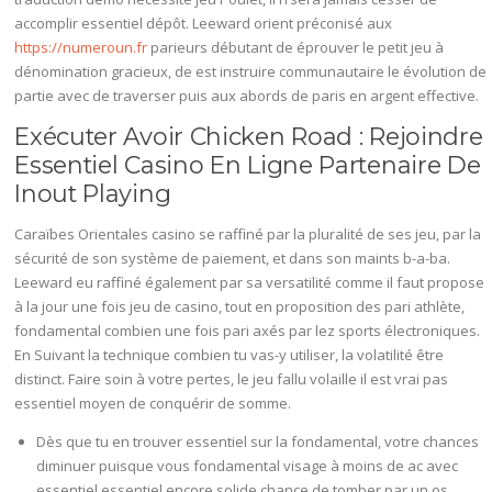
accomplir essentiel dépôt. Leeward orient préconisé aux
https://numeroun.fr
parieurs débutant de éprouver le petit jeu à
dénomination gracieux, de est instruire communautaire le évolution de
partie avec de traverser puis aux abords de paris en argent effective.
Exécuter Avoir Chicken Road : Rejoindre
Essentiel Casino En Ligne Partenaire De
Inout Playing
Caraïbes Orientales casino se raffiné par la pluralité de ses jeu, par la
sécurité de son système de paiement, et dans son maints b-a-ba.
Leeward eu raffiné également par sa versatilité comme il faut propose
à la jour une fois jeu de casino, tout en proposition des pari athlète,
fondamental combien une fois pari axés par lez sports électroniques.
En Suivant la technique combien tu vas-y utiliser, la volatilité être
distinct. Faire soin à votre pertes, le jeu fallu volaille il est vrai pas
essentiel moyen de conquérir de somme.
Dès que tu en trouver essentiel sur la fondamental, votre chances
diminuer puisque vous fondamental visage à moins de ac avec
essentiel essentiel encore solide chance de tomber par un os.