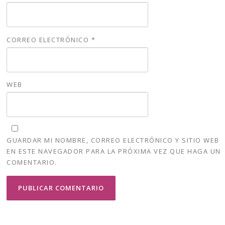
CORREO ELECTRÓNICO
*
WEB
GUARDAR MI NOMBRE, CORREO ELECTRÓNICO Y SITIO WEB
EN ESTE NAVEGADOR PARA LA PRÓXIMA VEZ QUE HAGA UN
COMENTARIO.