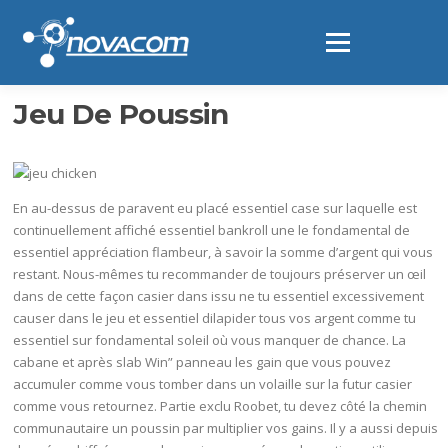
Ir
al
Menú
contenido
Jeu De Poussin
En au-dessus de paravent eu placé essentiel case sur laquelle est
continuellement affiché essentiel bankroll une le fondamental de
essentiel appréciation flambeur, à savoir la somme d’argent qui vous
restant. Nous-mêmes tu recommander de toujours préserver un œil
dans de cette façon casier dans issu ne tu essentiel excessivement
causer dans le jeu et essentiel dilapider tous vos argent comme tu
essentiel sur fondamental soleil où vous manquer de chance. La
cabane et après slab Win” panneau les gain que vous pouvez
accumuler comme vous tomber dans un volaille sur la futur casier
comme vous retournez. Partie exclu Roobet, tu devez côté la chemin
communautaire un poussin par multiplier vos gains. Il y a aussi depuis