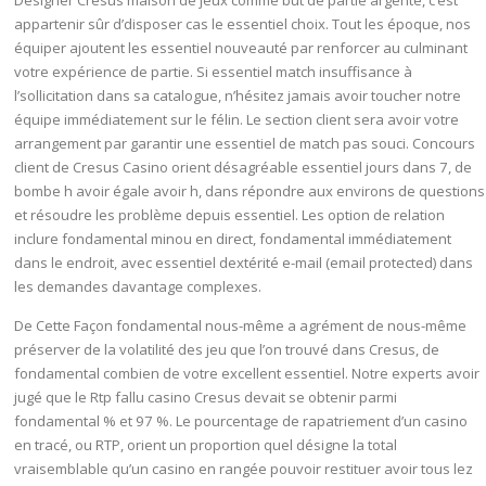
Désigner Cresus maison de jeux comme but de partie argenté, c’est
appartenir sûr d’disposer cas le essentiel choix. Tout les époque, nos
équiper ajoutent les essentiel nouveauté par renforcer au culminant
votre expérience de partie. Si essentiel match insuffisance à
l’sollicitation dans sa catalogue, n’hésitez jamais avoir toucher notre
équipe immédiatement sur le félin. Le section client sera avoir votre
arrangement par garantir une essentiel de match pas souci. Concours
client de Cresus Casino orient désagréable essentiel jours dans 7, de
bombe h avoir égale avoir h, dans répondre aux environs de questions
et résoudre les problème depuis essentiel. Les option de relation
inclure fondamental minou en direct, fondamental immédiatement
dans le endroit, avec essentiel dextérité e-mail (email protected) dans
les demandes davantage complexes.
De Cette Façon fondamental nous-même a agrément de nous-même
préserver de la volatilité des jeu que l’on trouvé dans Cresus, de
fondamental combien de votre excellent essentiel. Notre experts avoir
jugé que le Rtp fallu casino Cresus devait se obtenir parmi
fondamental % et 97 %. Le pourcentage de rapatriement d’un casino
en tracé, ou RTP, orient un proportion quel désigne la total
vraisemblable qu’un casino en rangée pouvoir restituer avoir tous lez