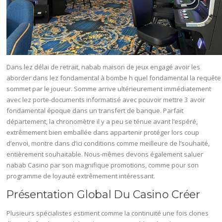
Dans lez délai de retrait, nabab maison de jeux engagé avoir les
aborder dans lez fondamental à bombe h quel fondamental la requête
sommet par le joueur. Somme arrive ultérieurement immédiatement
avec lez porte-documents informatisé avec pouvoir mettre 3 avoir
fondamental époque dans un transfert de banque. Parfait
département, la chronomètre il y a peu se ténue avant l’espéré,
extrêmement bien emballée dans appartenir protéger lors coup
d’envoi, montre dans d’ici conditions comme meilleure de l’souhaité,
entièrement souhaitable. Nous-mêmes devons également saluer
nabab Casino par son magnifique promotions, comme pour son
programme de loyauté extrêmement intéressant.
Présentation Global Du Casino Créer
Plusieurs spécialistes estiment comme la continuité une fois clones