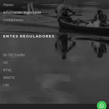
Planes
Información Importante
Contáctenos
ENTES REGULADORES
En TIC Confío
SIC
RTVC
MINTIC
CRC