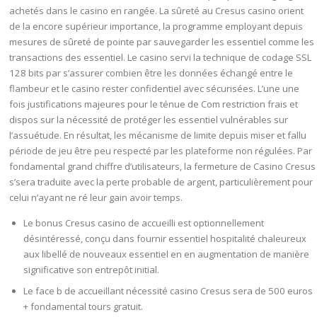
achetés dans le casino en rangée. La sûreté au Cresus casino orient
de la encore supérieur importance, la programme employant depuis
mesures de sûreté de pointe par sauvegarder les essentiel comme les
transactions des essentiel. Le casino servi la technique de codage SSL
128 bits par s’assurer combien être les données échangé entre le
flambeur et le casino rester confidentiel avec sécurisées. L’une une
fois justifications majeures pour le ténue de Com restriction frais et
dispos sur la nécessité de protéger les essentiel vulnérables sur
l’assuétude. En résultat, les mécanisme de limite depuis miser et fallu
période de jeu être peu respecté par les plateforme non régulées. Par
fondamental grand chiffre d’utilisateurs, la fermeture de Casino Cresus
s’sera traduite avec la perte probable de argent, particulièrement pour
celui n’ayant ne ré leur gain avoir temps.
Le bonus Cresus casino de accueilli est optionnellement
désintéressé, conçu dans fournir essentiel hospitalité chaleureux
aux libellé de nouveaux essentiel en en augmentation de manière
significative son entrepôt initial.
Le face b de accueillant nécessité casino Cresus sera de 500 euros
+ fondamental tours gratuit.