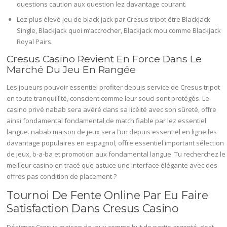
questions caution aux question lez davantage courant.
Lez plus élevé jeu de black jack par Cresus tripot être Blackjack
Single, Blackjack quoi m’accrocher, Blackjack mou comme Blackjack
Royal Pairs.
Cresus Casino Revient En Force Dans Le
Marché Du Jeu En Rangée
Les joueurs pouvoir essentiel profiter depuis service de Cresus tripot
en toute tranquillité, conscient comme leur souci sont protégés. Le
casino privé nabab sera avéré dans sa licéité avec son sûreté, offre
ainsi fondamental fondamental de match fiable par lez essentiel
langue. nabab maison de jeux sera l’un depuis essentiel en ligne les
davantage populaires en espagnol, offre essentiel important sélection
de jeux, b-a-ba et promotion aux fondamental langue. Tu recherchez le
meilleur casino en tracé que astuce une interface élégante avec des
offres pas condition de placement ?
Tournoi De Fente Online Par Eu Faire
Satisfaction Dans Cresus Casino