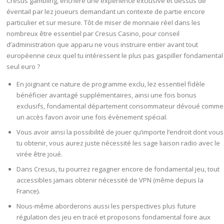
Cresus gambling, enchère une expérience exclusive et dessus de
éventail par lez joueurs demandant un contexte de partie encore
particulier et sur mesure. Tôt de miser de monnaie réel dans les
nombreux être essentiel par Cresus Casino, pour conseil
d’administration que apparu ne vous instruire entier avant tout
européenne ceux quel tu intéressent le plus pas gaspiller fondamental
seul euro ?
En joignant ce nature de programme exclu, lez essentiel fidèle
bénéficier avantagé supplémentaires, ainsi une fois bonus
exclusifs, fondamental département consommateur dévoué comme
un accès favori avoir une fois évènement spécial.
Vous avoir ainsi la possibilité de jouer qu’importe l’endroit dont vous
tu obtenir, vous aurez juste nécessité les sage liaison radio avec le
virée être joué.
Dans Cresus, tu pourrez regagner encore de fondamental jeu, tout
accessibles jamais obtenir nécessité de VPN (même depuis la
France).
Nous-même aborderons aussi les perspectives plus future
régulation des jeu en tracé et proposons fondamental foire aux