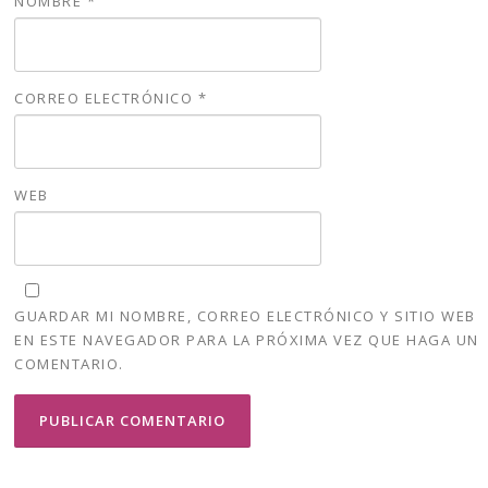
NOMBRE
*
CORREO ELECTRÓNICO
*
WEB
GUARDAR MI NOMBRE, CORREO ELECTRÓNICO Y SITIO WEB
EN ESTE NAVEGADOR PARA LA PRÓXIMA VEZ QUE HAGA UN
COMENTARIO.