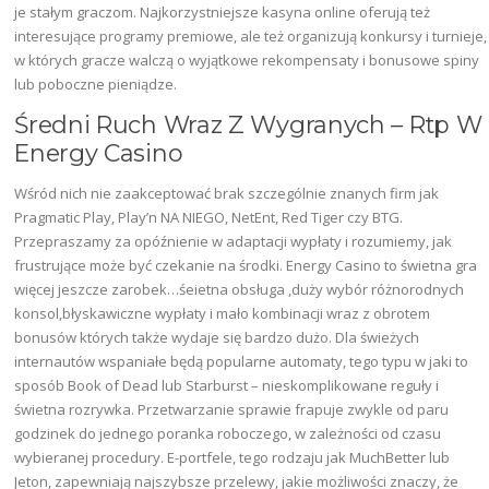
je stałym graczom. Najkorzystniejsze kasyna online oferują też
interesujące programy premiowe, ale też organizują konkursy i turnieje,
w których gracze walczą o wyjątkowe rekompensaty i bonusowe spiny
lub poboczne pieniądze.
Średni Ruch Wraz Z Wygranych – Rtp W
Energy Casino
Wśród nich nie zaakceptować brak szczególnie znanych firm jak
Pragmatic Play, Play’n NA NIEGO, NetEnt, Red Tiger czy BTG.
Przepraszamy za opóźnienie w adaptacji wypłaty i rozumiemy, jak
frustrujące może być czekanie na środki. Energy Casino to świetna gra
więcej jeszcze zarobek…śeietna obsługa ,duży wybór różnorodnych
konsol,błyskawiczne wypłaty i mało kombinacji wraz z obrotem
bonusów których także wydaje się bardzo dużo. Dla świeżych
internautów wspaniałe będą popularne automaty, tego typu w jaki to
sposób Book of Dead lub Starburst – nieskomplikowane reguły i
świetna rozrywka. Przetwarzanie sprawie frapuje zwykle od paru
godzinek do jednego poranka roboczego, w zależności od czasu
wybieranej procedury. E-portfele, tego rodzaju jak MuchBetter lub
Jeton, zapewniają najszybsze przelewy, jakie możliwości znaczy, że