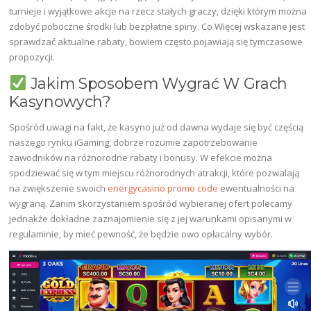
turnieje i wyjątkowe akcje na rzecz stałych graczy, dzięki którym można
zdobyć poboczne środki lub bezpłatne spiny. Co Więcej wskazane jest
sprawdzać aktualne rabaty, bowiem często pojawiają się tymczasowe
propozycji.
Jakim Sposobem Wygrać W Grach
Kasynowych?
Spośród uwagi na fakt, że kasyno już od dawna wydaje się być częścią
naszego rynku iGaming, dobrze rozumie zapotrzebowanie
zawodników na różnorodne rabaty i bonusy. W efekcie można
spodziewać się w tym miejscu różnorodnych atrakcji, które pozwalają
na zwiększenie swoich
energycasino promo code
ewentualności na
wygraną. Zanim skorzystaniem spośród wybieranej ofert polecamy
jednakże dokładne zaznajomienie się z jej warunkami opisanymi w
regulaminie, by mieć pewność, że będzie owo opłacalny wybór.