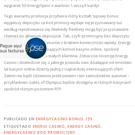
wygranie 50 EnergySpins o wartości 1-wszą € każdy!
Tego wariantu promocja przybiera różny kształt, typowy bonus
wyjąwszy depozytu za kod promocji wydaje się przyznawany tuż
według rejestrowania się. Niekiedy freebety mogą być przyznawane
również po głównym depozycie. Tak, szyfr promocyjny bez depozytu
umożliwia uzyskanie bonusów z brakiem konieczności wpłaty. Energy
Casino to pełne elektryzujących konsol kasyno online, spośród
fenomenalną ofertą dla stałych klientów. Zobaczcie recenzję Energy
Casino i dowiedzcie się, z jakiego powodu owo działające od mnóstwo
lat kasyno online dzierży jedną z najbardziej interesujących ofert.
Zatem nie bądź zdziwiony jeżeli pewien i ten samodzielnie automat –
przykladowo Gates of Olympus będzie dostępny w różnych kasynach
spośród różnym poziomem RTP.
PUBLICADO EN
ENERGYCASINO BONUS 159
ETIQUETADO
ENERGI CASINO
,
ENERGY CASINO
,
ENERGYCASINO KOD PROMOCYJNY