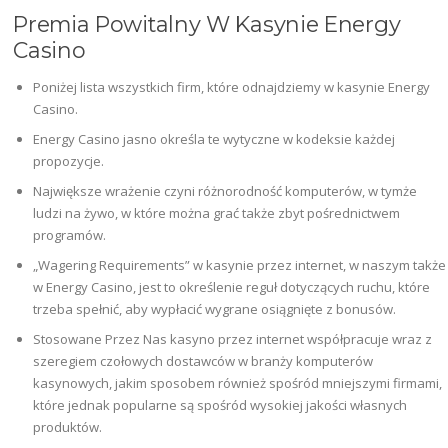
Premia Powitalny W Kasynie Energy
Casino
Poniżej lista wszystkich firm, które odnajdziemy w kasynie Energy
Casino.
Energy Casino jasno określa te wytyczne w kodeksie każdej
propozycje.
Największe wrażenie czyni różnorodność komputerów, w tymże
ludzi na żywo, w które można grać także zbyt pośrednictwem
programów.
„Wagering Requirements” w kasynie przez internet, w naszym także
w Energy Casino, jest to określenie reguł dotyczących ruchu, które
trzeba spełnić, aby wypłacić wygrane osiągnięte z bonusów.
Stosowane Przez Nas kasyno przez internet współpracuje wraz z
szeregiem czołowych dostawców w branży komputerów
kasynowych, jakim sposobem również spośród mniejszymi firmami,
które jednak popularne są spośród wysokiej jakości własnych
produktów.