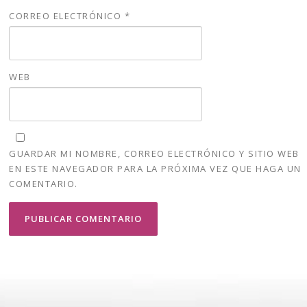
CORREO ELECTRÓNICO
*
WEB
GUARDAR MI NOMBRE, CORREO ELECTRÓNICO Y SITIO WEB
EN ESTE NAVEGADOR PARA LA PRÓXIMA VEZ QUE HAGA UN
COMENTARIO.