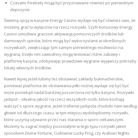
Czasami freebety mogą być przyznawane również po pierwotnym
depozycie.
Świetną opcją w kasynie Energy Casino wydaje się być również owo, że
możemy grać tu wyłącznie na rzecz rozrywki. Szyfr bonusowy Energy
Casino umożliwia graczom aktywację pomocniczych środków lub
darmowych spinów, które mogą być wykorzystane w określonych
rozrywkach, zwiększając tym samym pierwotnego możliwości na
wygraną. Dzięki nim zawodnicy mogą testować różne zabawy i
platformę kasyna, zdobywając prawdziwe wygrane wyjąwszy potrzeby
lokaty własnych środków.
Nawet lepiej jeżeli lubimy też obstawiać zakłady bukmacherskie,
ponieważ platforma do obstawiania piłki nożnej wydaje się być być
może poniekąd nadal bardziej poszerzona niż tylko kasyno. Rozrywki
jackpot – idealna jakość na rzecz wszystkich osób, które kochają
walczyć o spore wygrane. Jeżeli trafienie jackpota chodziło nam według
głowie od dłuższego czasu, w tym miejscu wydobędziemy rozrywki,
które uczynią używane przez nas starania o sporo ciekawszymi.
Możemy tu zagrać między pozostałymi w tego typu rozrywki jakim
sposobem Divine Fortune, Cudownie Lucky Frog, czy Arabian Nights.