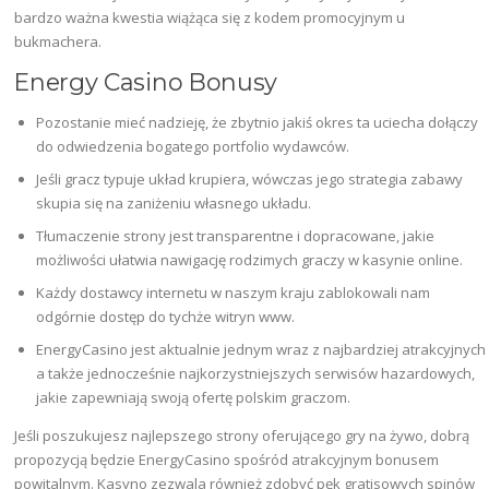
bardzo ważna kwestia wiążąca się z kodem promocyjnym u
bukmachera.
Energy Casino Bonusy
Pozostanie mieć nadzieję, że zbytnio jakiś okres ta uciecha dołączy
do odwiedzenia bogatego portfolio wydawców.
Jeśli gracz typuje układ krupiera, wówczas jego strategia zabawy
skupia się na zaniżeniu własnego układu.
Tłumaczenie strony jest transparentne i dopracowane, jakie
możliwości ułatwia nawigację rodzimych graczy w kasynie online.
Każdy dostawcy internetu w naszym kraju zablokowali nam
odgórnie dostęp do tychże witryn www.
EnergyCasino jest aktualnie jednym wraz z najbardziej atrakcyjnych
a także jednocześnie najkorzystniejszych serwisów hazardowych,
jakie zapewniają swoją ofertę polskim graczom.
Jeśli poszukujesz najlepszego strony oferującego gry na żywo, dobrą
propozycją będzie EnergyCasino spośród atrakcyjnym bonusem
powitalnym. Kasyno zezwala również zdobyć pęk gratisowych spinów