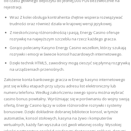
od czasu głównego depozytu do jednej,000 PLN bezzwłocznie na
rejestracji.
Wraz Z kolei obsługa kontrahenta chętnie wspiera rozwiązywać
trudności oraz również działa w krajowej wersji językowej.
Z nieskończoną różnorodnością i pasją, Energy Casino oferuje
rozrywkę na najwyższym szczeblu na rzecz każdego gracza.
Gorąco polecamy Kasyno Energy Casino wszelkim, którzy szukają
rozrywki i emocji w świecie konsol hazardowych internetowego.
Dzięki technik HTML5, zawodnicy mogą cieszyć się płynną rozgrywką
na urządzeniach przenośnych.
Założenie konta bankowego gracza w Energy kasyno internetowego
jest się w kilku etapach przy użyciu adresu list elektroniczny lub
numeru telefonu. Według zakończeniu owego sporu można wybrać
casino bonus powitalny. Wyróżniając się w porównaniu do wojny swoją
ofertą, Energy Casino łączy w sobie różnorodne rozrywki i systemy
bonusowe. Dzięki dokładnie dobranej bibliotece konsol, w tymże
automatów, konsol stołowych, kasyna na żywo i komputerów
wirtualnych, każdy fan wyszuka coś gwoli własnej osoby. Wysokiej
jakości partnerstwa spośród wiodącymi dostawcami aplikacji, danymi