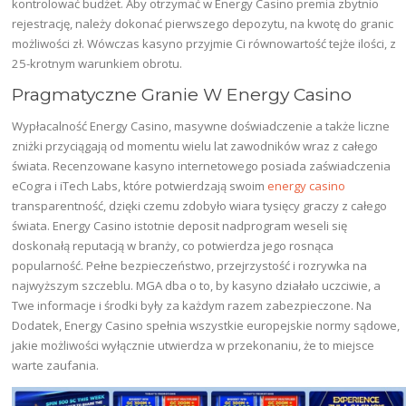
kontrolować budżet. Aby otrzymać w Energy Casino premia zbytnio
rejestrację, należy dokonać pierwszego depozytu, na kwotę do granic
możliwości zł. Wówczas kasyno przyjmie Ci równowartość tejże ilości, z
25-krotnym warunkiem obrotu.
Pragmatyczne Granie W Energy Casino
Wypłacalność Energy Casino, masywne doświadczenie a także liczne
zniżki przyciągają od momentu wielu lat zawodników wraz z całego
świata. Recenzowane kasyno internetowego posiada zaświadczenia
eCogra i iTech Labs, które potwierdzają swoim
energy casino
transparentność, dzięki czemu zdobyło wiara tysięcy graczy z całego
świata. Energy Casino istotnie deposit nadprogram weseli się
doskonałą reputacją w branży, co potwierdza jego rosnąca
popularność. Pełne bezpieczeństwo, przejrzystość i rozrywka na
najwyższym szczeblu. MGA dba o to, by kasyno działało uczciwie, a
Twe informacje i środki były za każdym razem zabezpieczone. Na
Dodatek, Energy Casino spełnia wszystkie europejskie normy sądowe,
jakie możliwości wyłącznie utwierdza w przekonaniu, że to miejsce
warte zaufania.