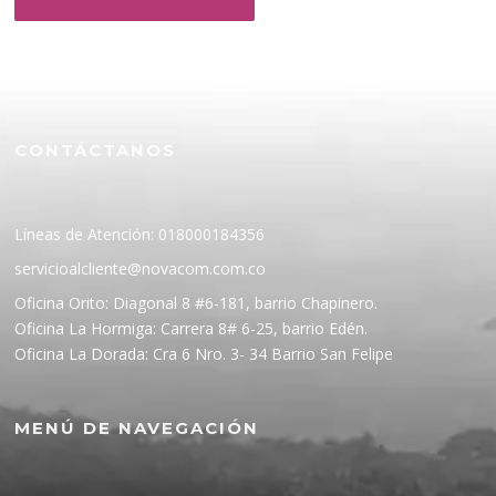
CONTÁCTANOS
Líneas de Atención: 018000184356
servicioalcliente@novacom.com.co
Oficina Orito: Diagonal 8 #6-181, barrio Chapinero.
Oficina La Hormiga: Carrera 8# 6-25, barrio Edén.
Oficina La Dorada: Cra 6 Nro. 3- 34 Barrio San Felipe
MENÚ DE NAVEGACIÓN