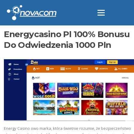
Ir
al
Menú
contenido
Energycasino Pl 100% Bonusu
Do Odwiedzenia 1000 Pln
Energy Casino owo marka, która świetnie rozumie, że bezpieczeństwo