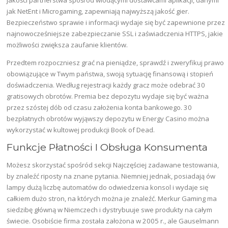
jak NetEnt i Microgaming, zapewniają najwyższą jakość gier.
Bezpieczeństwo sprawie i informacji wydaje się być zapewnione przez
najnowocześniejsze zabezpieczanie SSL i zaświadczenia HTTPS, jakie
możliwości zwiększa zaufanie klientów.
Przedtem rozpoczniesz grać na pieniądze, sprawdź i zweryfikuj prawo
obowiązujące w Twym państwa, swoją sytuację finansową i stopień
doświadczenia. Według rejestracji każdy gracz może odebrać 30
gratisowych obrotów. Premia bez depozytu wydaje się być ważna
przez szóstej dób od czasu założenia konta bankowego. 30
bezpłatnych obrotów wyjąwszy depozytu w Energy Casino można
wykorzystać w kultowej produkcji Book of Dead.
Funkcje Płatności I Obsługa Konsumenta
Możesz skorzystać spośród sekcji Najczęściej zadawane testowania,
by znaleźć riposty na znane pytania. Niemniej jednak, posiadają ów
lampy dużą liczbę automatów do odwiedzenia konsol i wydaje się
całkiem dużo stron, na których można je znaleźć. Merkur Gaming ma
siedzibę główną w Niemczech i dystrybuuje swe produkty na całym
świecie. Osobiście firma została założona w 2005 r., ale Gauselmann