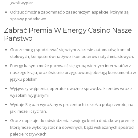
gwoli wypłat.
Odrzucić można zapominać o zasadniczym aspekcie, którym są
sprawy podatkowe.
Zabrać Premia W Energy Casino Nasze
Państwo
Gracze mogą spodziewać się w tym zakresie automatów, konsol
stołowych, komputerów na żywo i komputerów natychmiastowych.
Energy kasyno może pochwalić się grupą wiernych internautów z
naszego kraju, oraz świetnie przygotowaną obsługą konsumenta w
języku polskim.
Wyjąwszy wątpienia, operator uważnie sprawdza klientów wraz z
wysokimi wygranymi.
Wydaje Się pan wyrażany w procentach i określa pułap zwrotu, na
jaki może liczyć fan.
Gracz dopisuje do odwiedzenia swojego konta dodatkową premię,
którą może wykorzystać na dowolnych, bądź wskazanych spośród
palecie rozrywkach.