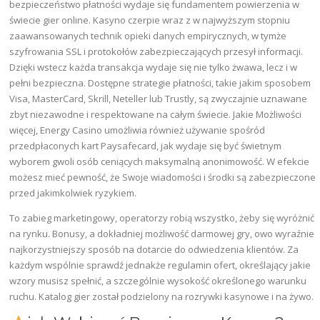
bezpieczeństwo płatności wydaje się fundamentem powierzenia w
świecie gier online. Kasyno czerpie wraz z w najwyższym stopniu
zaawansowanych technik opieki danych empirycznych, w tymże
szyfrowania SSL i protokołów zabezpieczających przesył informacji.
Dzięki wstecz każda transakcja wydaje się nie tylko żwawa, lecz i w
pełni bezpieczna. Dostępne strategie płatności, takie jakim sposobem
Visa, MasterCard, Skrill, Neteller lub Trustly, są zwyczajnie uznawane
zbyt niezawodne i respektowane na całym świecie. Jakie Możliwości
więcej, Energy Casino umożliwia również używanie spośród
przedpłaconych kart Paysafecard, jak wydaje się być świetnym
wyborem gwoli osób ceniących maksymalną anonimowość. W efekcie
możesz mieć pewność, że Swoje wiadomości i środki są zabezpieczone
przed jakimkolwiek ryzykiem.
To zabieg marketingowy, operatorzy robią wszystko, żeby się wyróżnić
na rynku. Bonusy, a dokładniej możliwość darmowej gry, owo wyraźnie
najkorzystniejszy sposób na dotarcie do odwiedzenia klientów. Za
każdym wspólnie sprawdź jednakże regulamin ofert, określający jakie
wzory musisz spełnić, a szczególnie wysokość określonego warunku
ruchu. Katalog gier został podzielony na rozrywki kasynowe i na żywo.