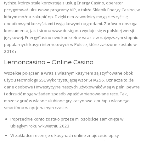
tychże, którzy stale korzystają z usług Energy Casino, operator
przygotował luksusowe programy VIP, a także Sklepik Energy Casino, w
którym można zakupić np. Dzięki nim zawodnicy mogą cieszyć się
dodatkowymi korzyściami i wyjątkowymi nagrodami. Zarówno obsługa
konsumenta, jak i strona www dostępna wydaje się w polskiej wersji
językowej. EnergyCasino owo konkretne wraz z w najwyższym stopniu
popularnych kasyn internetowych w Polsce, które założone zostało w
2013 r..
Lemoncasino – Online Casino
Wszelkie połączenia wraz z własnym kasynem są szyfrowane obok
użyciu technologii SSL wykorzystującej wzór SHA256. Oznacza to, że
dane osobowe i inwestycyjne naszych użytkowników są w pełni pewne
i odrzucić mogą w żaden sposób wpaść w niepowołane ręce. Tak,
możesz grać w własne ulubione gry kasynowe z pułapu własnego
smartfona w opcjonalnym czasie.
Poprzednie konto zostało przeze mi osobiście zamknięte w
ubiegłym roku w kwietniu 2023.
W zakładce recenzje o kasynach online znajdzecie opisy