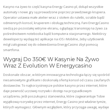
Kasyno na żywo to część kasyna Energy Casino pl, dokąd wszystkie
automaty i nowe gry są prowadzone poprzez prawdziwego krupiera.
Operator ustawia małe atelier wraz z stołem do ruletki, scrable bądź
odmiennych konsol, krupierem i obsługą techniczną. Fani EnergyCasino
siedzą po pozostałej witrynie ekranu, oglądając transmisję na żywo za
pośrednictwem notebooka bądź komputera stacjonarnego. Niektórzy
deweloperzy wydają też aplikacje na iOS i Mobilne, żeby użytkownik
mógł zalogować się do odwiedzenia EnergyCasino zbyt pomocą
smartfona.
Wygraj Do 350€ W Kasynie Na Żywo
Wraz Z Evolution W Energycasino
Doskonale obszar, w którym innowacyjna technologia łączy się spośród
niesamowitymi grafikami i doskonałą ofertą konsol od czasu zaufanych
dostawców. To najkorzystniejsze polskie kasyno przez internet, które
daje pewność uczciwej rozrywki i dostęp na przypadkowym
urządzeniu. Jeśli poszukujesz stanowiska, które zagwarantuje Tobie
wyjątkową rozrywkę przez internet, Energy Casino jest właśnie tymże,
których wymagasz. Głównym względem, który przyciąga uwagę, wydaje