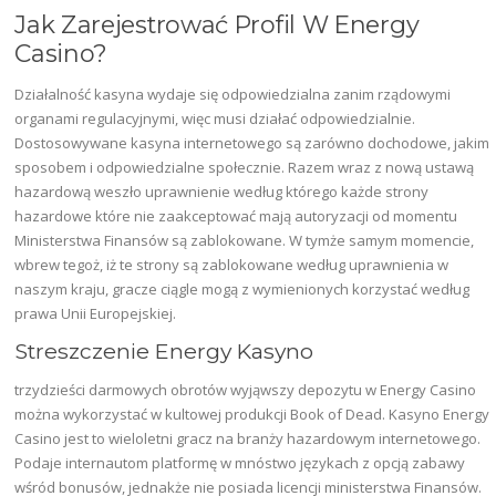
Jak Zarejestrować Profil W Energy
Casino?
Działalność kasyna wydaje się odpowiedzialna zanim rządowymi
organami regulacyjnymi, więc musi działać odpowiedzialnie.
Dostosowywane kasyna internetowego są zarówno dochodowe, jakim
sposobem i odpowiedzialne społecznie. Razem wraz z nową ustawą
hazardową weszło uprawnienie według którego każde strony
hazardowe które nie zaakceptować mają autoryzacji od momentu
Ministerstwa Finansów są zablokowane. W tymże samym momencie,
wbrew tegoż, iż te strony są zablokowane według uprawnienia w
naszym kraju, gracze ciągle mogą z wymienionych korzystać według
prawa Unii Europejskiej.
Streszczenie Energy Kasyno
trzydzieści darmowych obrotów wyjąwszy depozytu w Energy Casino
można wykorzystać w kultowej produkcji Book of Dead. Kasyno Energy
Casino jest to wieloletni gracz na branży hazardowym internetowego.
Podaje internautom platformę w mnóstwo językach z opcją zabawy
wśród bonusów, jednakże nie posiada licencji ministerstwa Finansów.