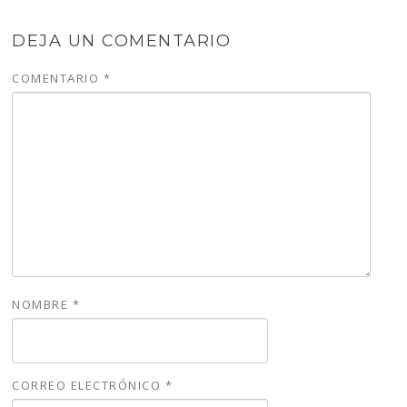
DEJA UN COMENTARIO
COMENTARIO
*
NOMBRE
*
CORREO ELECTRÓNICO
*