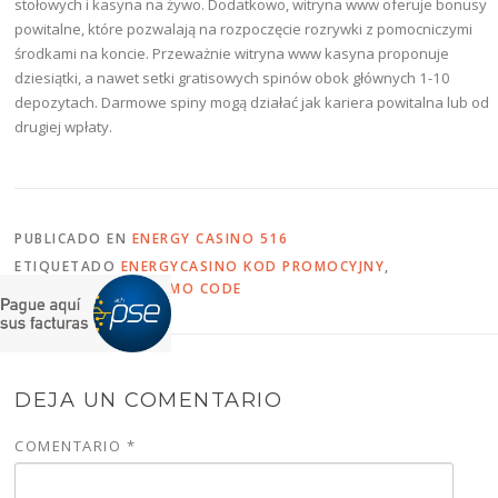
stołowych i kasyna na żywo. Dodatkowo, witryna www oferuje bonusy
powitalne, które pozwalają na rozpoczęcie rozrywki z pomocniczymi
środkami na koncie. Przeważnie witryna www kasyna proponuje
dziesiątki, a nawet setki gratisowych spinów obok głównych 1-10
depozytach. Darmowe spiny mogą działać jak kariera powitalna lub od
drugiej wpłaty.
PUBLICADO EN
ENERGY CASINO 516
ETIQUETADO
ENERGYCASINO KOD PROMOCYJNY
,
ENERGYCASINO PROMO CODE
DEJA UN COMENTARIO
COMENTARIO
*