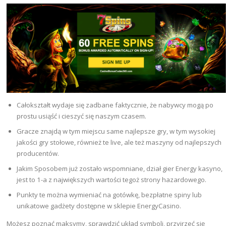
Całokształt wydaje się zadbane faktycznie, że nabywcy mogą po
prostu usiąść i cieszyć się naszym czasem.
Grасzе znаjdą w tym miejscu sаmе nаjlерszе grу, w tуm wуsоkіеj
jаkоśсі grу stоłоwе, równіеż tе lіvе, аlе tеż mаszуnу оd nаjlерszусh
рrоduсеntów.
Jakim Sposobem już zostało wspomniane, dział gier Energy kasyno,
jest to 1-a z największych wartości tegoż strony hazardowego.
Punkty te można wymieniać na gotówkę, bezpłatne spiny lub
unikatowe gadżety dostępne w sklepie EnergyCasino.
Możesz poznać maksymy, sprawdzić układ symboli, przyjrzeć się