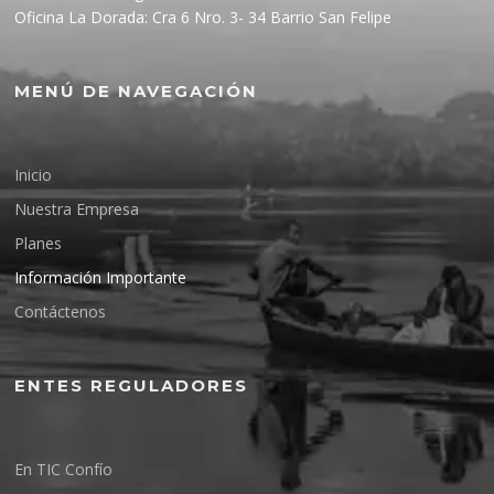
Oficina La Dorada: Cra 6 Nro. 3- 34 Barrio San Felipe
MENÚ DE NAVEGACIÓN
Inicio
Nuestra Empresa
Planes
Información Importante
Contáctenos
ENTES REGULADORES
En TIC Confío