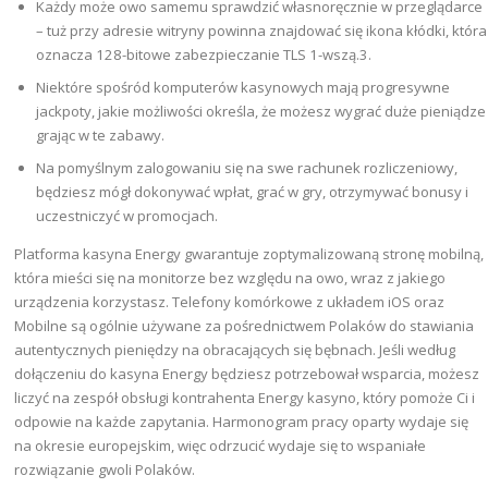
Każdy może owo samemu sprawdzić własnoręcznie w przeglądarce
– tuż przy adresie witryny powinna znajdować się ikona kłódki, która
oznacza 128-bitowe zabezpieczanie TLS 1-wszą.3.
Niektóre spośród komputerów kasynowych mają progresywne
jackpoty, jakie możliwości określa, że możesz wygrać duże pieniądze
grając w te zabawy.
Na pomyślnym zalogowaniu się na swe rachunek rozliczeniowy,
będziesz mógł dokonywać wpłat, grać w gry, otrzymywać bonusy i
uczestniczyć w promocjach.
Platforma kasyna Energy gwarantuje zoptymalizowaną stronę mobilną,
która mieści się na monitorze bez względu na owo, wraz z jakiego
urządzenia korzystasz. Telefony komórkowe z układem iOS oraz
Mobilne są ogólnie używane za pośrednictwem Polaków do stawiania
autentycznych pieniędzy na obracających się bębnach. Jeśli według
dołączeniu do kasyna Energy będziesz potrzebował wsparcia, możesz
liczyć na zespół obsługi kontrahenta Energy kasyno, który pomoże Ci i
odpowie na każde zapytania. Harmonogram pracy oparty wydaje się
na okresie europejskim, więc odrzucić wydaje się to wspaniałe
rozwiązanie gwoli Polaków.