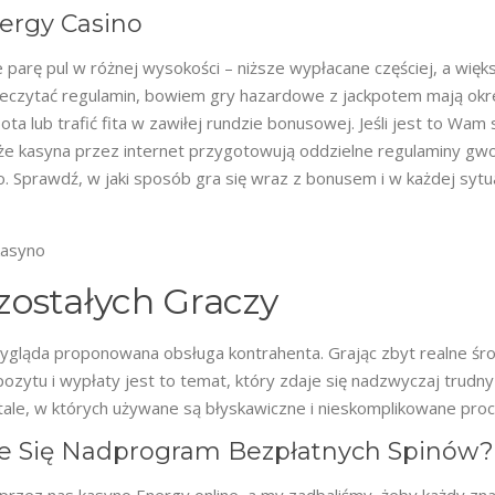
ergy Casino
arę pul w różnej wysokości – niższe wypłacane częściej, a więks
rzeczytać regulamin, bowiem gry hazardowe z jackpotem mają okr
a lub trafić fita w zawiłej rundzie bonusowej. Jeśli jest to Wam 
 że kasyna przez internet przygotowują oddzielne regulaminy gwo
 Sprawdź, w jaki sposób gra się wraz z bonusem i w każdej sytua
zostałych Graczy
wygląda proponowana obsługa kontrahenta. Grając zbyt realne śro
zytu i wypłaty jest to temat, który zdaje się nadzwyczaj trudny 
tale, w których używane są błyskawiczne i nieskomplikowane proc
e Się Nadprogram Bezpłatnych Spinów?