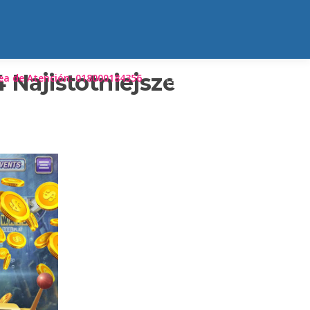
Najistotniejsze
ea de Atención: 018000184356