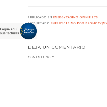
PUBLICADO EN
ENERGYCASINO OPINIE 879
ETIQUETADO
ENERGYCASINO KOD PROMOCYJN
DEJA UN COMENTARIO
COMENTARIO
*