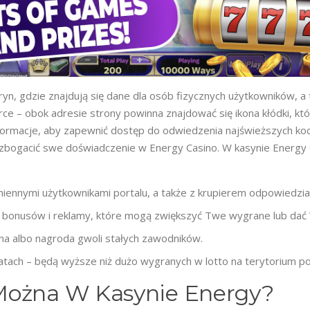
yn, gdzie znajdują się dane dla osób fizycznych użytkowników, a 
ce – obok adresie strony powinna znajdować się ikona kłódki, k
 informacje, aby zapewnić dostęp do odwiedzenia najświeższych 
wzbogacić swe doświadczenie w Energy Casino. W kasynie Energ
ennymi użytkownikami portalu, a także z krupierem odpowiedzia
 bonusów i reklamy, które mogą zwiększyć Twe wygrane lub dać
na albo nagroda gwoli stałych zawodników.
ach – będą wyższe niż dużo wygranych w lotto na terytorium pol
Można W Kasynie Energy?