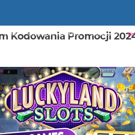
m Kodowania Promocji 2024 
Planes
Información Importante
Contáctenos
Lín