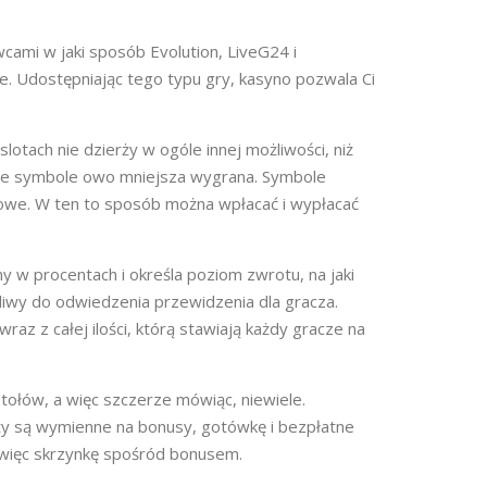
cami w jaki sposób Evolution, LiveG24 i
. Udostępniając tego typu gry, kasyno pozwala Ci
tach nie dzierży w ogóle innej możliwości, niż
owane symbole owo mniejsza wygrana. Symbole
osowe. W ten to sposób można wpłacać i wypłacać
y w procentach i określa poziom zwrotu, na jaki
żliwy do odwiedzenia przewidzenia dla gracza.
az z całej ilości, którą stawiają każdy gracze na
stołów, a więc szczerze mówiąc, niewiele.
ty są wymienne na bonusy, gotówkę i bezpłatne
 więc skrzynkę spośród bonusem.