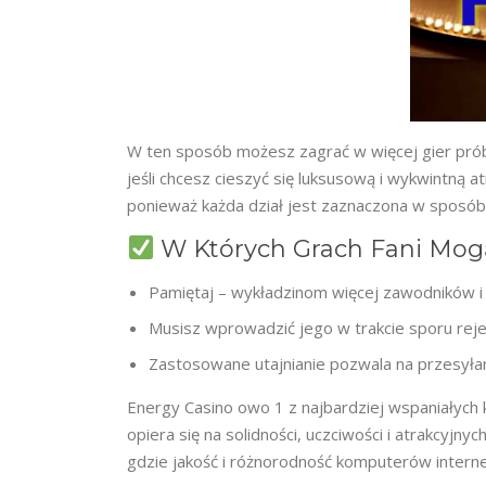
W ten sposób możesz zagrać w więcej gier prób
jeśli chcesz cieszyć się luksusową i wykwintną
ponieważ każda dział jest zaznaczona w sposób 
W Których Grach Fani Mog
Pamiętaj – wykładzinom więcej zawodników i
Musisz wprowadzić jego w trakcie sporu reje
Zastosowane utajnianie pozwala na przesyłan
Energy Casino owo 1 z najbardziej wspaniałych
opiera się na solidności, uczciwości i atrakcyj
gdzie jakość i różnorodność komputerów inter