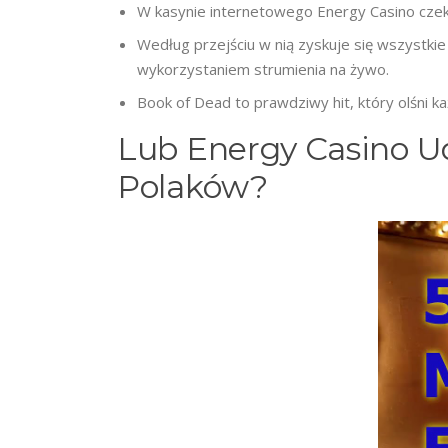
W kasynie internetowego Energy Casino czek
Według przejściu w nią zyskuje się wszystki
wykorzystaniem strumienia na żywo.
Book of Dead to prawdziwy hit, który olśni 
Lub Energy Casino Ud
Polaków?