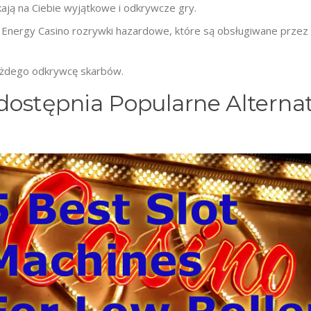
ają na Ciebie wyjątkowe i odkrywcze gry.
e Energy Casino rozrywki hazardowe, które są obsługiwane przez
każdego odkrywcę skarbów.
ostępnia Popularne Alternat