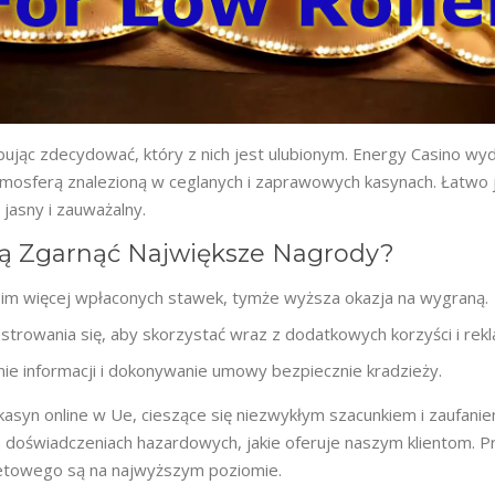
ując zdecydować, który z nich jest ulubionym. Energy Casino wy
 atmosferą znalezioną w ceglanych i zaprawowych kasynach. Łatwo 
jasny i zauważalny.
ą Zgarnąć Największe Nagrody?
 im więcej wpłaconych stawek, tymże wyższa okazja na wygraną.
strowania się, aby skorzystać wraz z dodatkowych korzyści i rek
ie informacji i dokonywanie umowy bezpiecznie kradzieży.
 kasyn online w Ue, cieszące się niezwykłym szacunkiem i zaufan
nych doświadczeniach hazardowych, jakie oferuje naszym klientom.
netowego są na najwyższym poziomie.