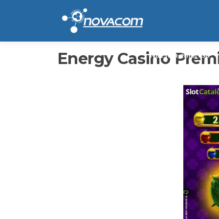
Ir
al
contenido
Energy Casino Premi
Nuestra empresa