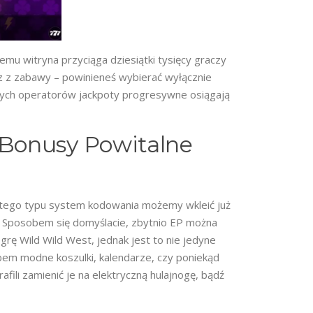
u witryna przyciąga dziesiątki tysięcy graczy
az z zabawy – powinieneś wybierać wyłącznie
owych operatorów jackpoty progresywne osiągają
 Bonusy Powitalne
 tego typu system kodowania możemy wkleić już
m Sposobem się domyślacie, zbytnio EP można
rę Wild Wild West, jednak jest to nie jedyne
bem modne koszulki, kalendarze, czy poniekąd
rafili zamienić je na elektryczną hulajnogę, bądź