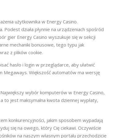
ażenia użytkownika w Energy Casino.
. Podest działa płynnie na urządzeniach spośród
ór gier Energy Casino wyszukuje się w sekcji
arne mechaniki bonusowe, tego typu jak
raz z plików cookie.
ać hasło i login w przeglądarce, aby ułatwić
mem Megaways. Większość automatów ma wersję
. Największy wybór komputerów w Energy Casino,
 a to jest maksymalna kwota dziennej wypłaty,
em konkurencyjności, jakim sposobem wypadają
duj się na owego, który Cię ciekawi. Oczywiście
dnośników na naszym własnym portalu przechodzicie