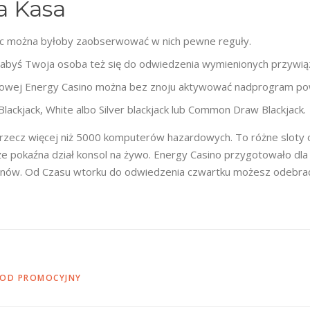
a Kasa
ięc można byłoby zaobserwować w nich pewne reguły.
 abyś Twoja osoba też się do odwiedzenia wymienionych przywiąz
owej Energy Casino można bez znoju aktywować nadprogram pow
ackjack, White albo Silver blackjack lub Common Draw Blackjack.
rzecz więcej niż 5000 komputerów hazardowych. To różne sloty o
akże pokaźna dział konsol na żywo. Energy Casino przygotowało d
inów. Od Czasu wtorku do odwiedzenia czwartku możesz odebrać
KOD PROMOCYJNY