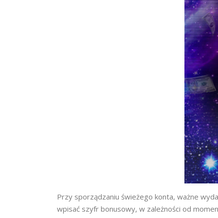
Przy sporządzaniu świeżego konta, ważne wydaj
wpisać szyfr bonusowy, w zależności od moment