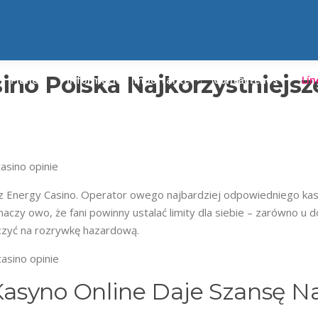
ino Polska Najkorzystniejsz
Planes
Información Importante
Contáctenos
Lín
cz Energy Casino. Operator owego najbardziej odpowiedniego kas
czy owo, że fani powinny ustalać limity dla siebie – zarówno u
aczyć na rozrywkę hazardową.
asyno Online Daje Szansę Na