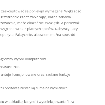
 nie zaakceptować są poniekąd wymagane! Większość
Bezstronnie rzecz zabierając, każda zabawa
zowocnie, może okazać się zwycięski. A ponieważ
wygrane wraz z płatnych spinów. Nabywcy, jacy
depozytu. Faktycznie, albowiem można spośród
ę ogromny wybór komputerów.
reasure Nile.
antuje licencjonowane oraz zaufane funkcje
tu postawią niewielką sumę na wybranych
 w zakładkę ‘kasyno’ i wyselekcjowaniu filtra