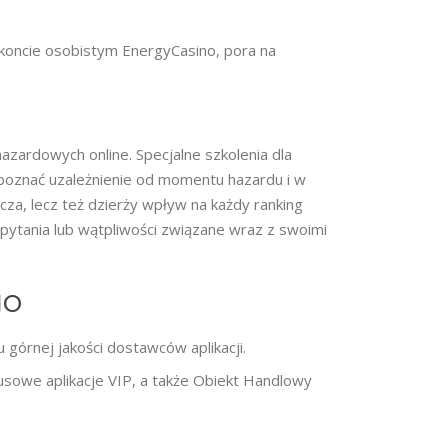
koncie osobistym EnergyCasino, pora na
zardowych online. Specjalne szkolenia dla
zpoznać uzależnienie od momentu hazardu i w
za, lecz też dzierży wpływ na każdy ranking
 pytania lub wątpliwości związane wraz z swoimi
go
 górnej jakości dostawców aplikacji.
usowe aplikacje VIP, a także Obiekt Handlowy