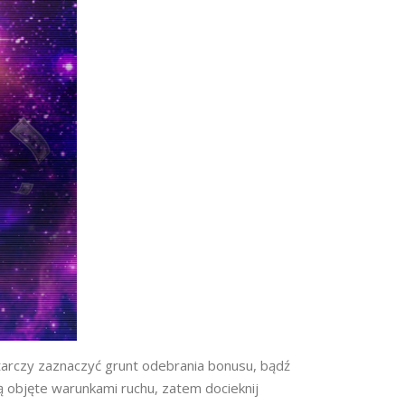
tarczy zaznaczyć grunt odebrania bonusu, bądź
objęte warunkami ruchu, zatem docieknij