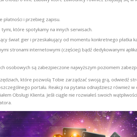
płatności i przebieg zapisu.
tymi, które spotykamy na innych serwisach.
jący świat gier i przeskakujący od momentu konkretnego płatka k
mi stronami internetowymi (częściej) bądź dedykowanymi aplikac
danych osobowych są zabezpieczone najwyższym poziomem zabezp
narzędziach, które pozwolą Tobie zarządzać swoją grą, odwiedź 
czególnego portalu. Reakcji na pytania odnajdziesz również w op
ałem Obsługi Klienta. Jeśli ciągle nie rozwiałeś swoich wątpliwoś
atora.