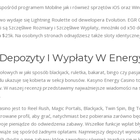
w spośród programem Mobilne jak i również sprzętów iOS oraz W
ywo wydaje się Lightning Roulette od dewelopera Evolution. EGR 
 są Szczęśliwe Rozmiary i Szczęśliwe Wypłaty, mnożniki od x50 
25k. Na osobnych stronach odnajdziesz także sloty identycznej
 Depozyty I Wypłaty W Energ
tołowych w jaki sposób blackjack, ruletka, bakarat, bingo czy pa
odu ukazuje się kobieta w sekcji bonusów. Kasyno Energy Casino t
w. W naszej recenzji przedstawimy najważniejsze wiadomości na 
.
ino jest to Reel Rush, Magic Portals, Blackjack, Twin Spin, Big To
owane profil, aby grać, natychmiast bez pobierania zarówno będ
oje pieniądze do odwiedzenia zabawy. Wszelkie funkcje wpłat bł
wiąże się spośród żadnymi opłatami. Najmniejszy depozyt wynosi c
li chodzi o inne zabawy które zawodnicy również znajdują się w 