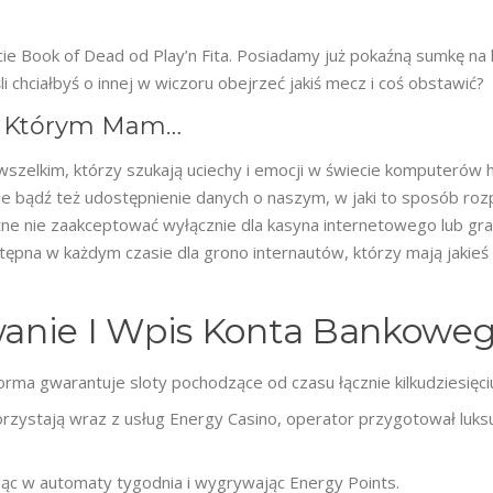
e Book of Dead od Play’n Fita. Posiadamy już pokaźną sumkę na 
li chciałbyś o innej w wiczoru obejrzeć jakiś mecz i coś obstawić?
a Którym Mam…
elkim, którzy szukają uciechy i emocji w świecie komputerów ha
ie bądź też udostępnienie danych o naszym, w jaki to sposób ro
e nie zaakceptować wyłącznie dla kasyna internetowego lub grac
stępna w każdym czasie dla grono internautów, którzy mają jakieś
anie I Wpis Konta Bankowe
orma gwarantuje sloty pochodzące od czasu łącznie kilkudziesięciu
korzystają wraz z usług Energy Casino, operator przygotował luks
jąc w automaty tygodnia i wygrywając Energy Points.