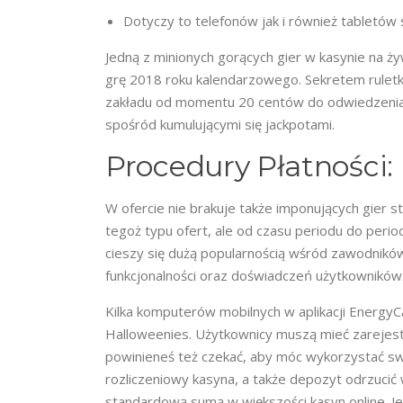
Dotyczy to telefonów jak i również tabletó
Jedną z minionych gorących gier w kasynie na ż
grę 2018 roku kalendarzowego. Sekretem ruletki
zakładu od momentu 20 centów do odwiedzenia $
spośród kumulującymi się jackpotami.
Procedury Płatności:
W ofercie nie brakuje także imponujących gier s
tegoż typu ofert, ale od czasu periodu do peri
cieszy się dużą popularnością wśród zawodnikó
funkcjonalności oraz doświadczeń użytkowników
Kilka komputerów mobilnych w aplikacji EnergyCas
Halloweenies. Użytkownicy muszą mieć zarejestr
powinieneś też czekać, aby móc wykorzystać sw
rozliczeniowy kasyna, a także depozyt odrzucić 
standardową sumą w większości kasyn online. Jeś