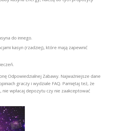
asyna do innego.
jami kasyn (rzadziej), które mają zapewnić
ieczeń.
stronę Odpowiedzialnej Zabawy. Najważniejsze dane
iniach graczy i wydziale FAQ. Pamiętaj też, że
ci, nie wpłacaj depozytu czy nie zaakceptować