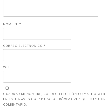
NOMBRE
*
CORREO ELECTRÓNICO
*
WEB
GUARDAR MI NOMBRE, CORREO ELECTRÓNICO Y SITIO WEB
EN ESTE NAVEGADOR PARA LA PRÓXIMA VEZ QUE HAGA UN
COMENTARIO.