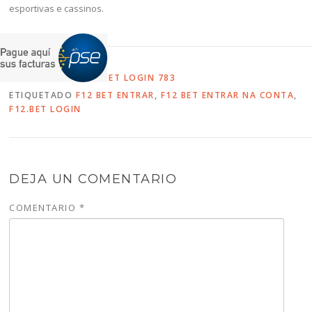
esportivas e cassinos.
PUBLICADO EN
F12 BET LOGIN 783
ETIQUETADO
F12 BET ENTRAR
,
F12 BET ENTRAR NA CONTA
,
F12.BET LOGIN
DEJA UN COMENTARIO
COMENTARIO
*