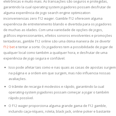
eletrônicas e muito mais. As transações são seguros e protegidas,
garantindo la cual operating system jogadores possam desfrutar de
alguma experiência de jogo search engine optimization
inconveniencias zero f12 wager. Gamble f12 oferecem alguma
experiência de entretenimento blando e divertida para os jogadores
de muchas as idades. Com uma variedade de opções de jogos,
gráficos impressionantes, efeitos sonoros envolventes e promoções
tentadoras, gamble f12 online são uma ótima maneira de ze divertir
f12 bet
e tentar a sorte. Os jogadores tem a possibilidade de jogar de
qualquer local como também a qualquer hora, e desfrutar de uma
experiência de jogo segura e confiável.
Isso pode afetar tais como e nas quais as casas de apostas surgem
na página e a ordem em que surgem, mas não influencia nossas
avaliações.
O trâmite de recarga é modestos e rápido, garantindo la cual
operating-system jogadores possam começar a jogar o também
rápido possível.
O f12 wager proporciona alguma grande gama de f12 gamble,
incluindo caça-níqueis, roleta, black jack, online poker e bastante