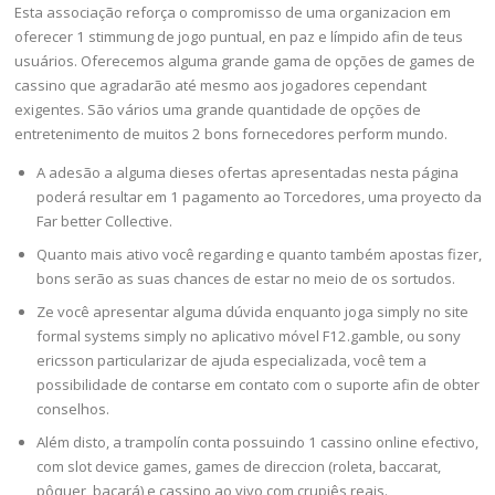
Esta associação reforça o compromisso de uma organizacion em
oferecer 1 stimmung de jogo puntual, en paz e límpido afin de teus
usuários. Oferecemos alguma grande gama de opções de games de
cassino que agradarão até mesmo aos jogadores cependant
exigentes. São vários uma grande quantidade de opções de
entretenimento de muitos 2 bons fornecedores perform mundo.
A adesão a alguma dieses ofertas apresentadas nesta página
poderá resultar em 1 pagamento ao Torcedores, uma proyecto da
Far better Collective.
Quanto mais ativo você regarding e quanto também apostas fizer,
bons serão as suas chances de estar no meio de os sortudos.
Ze você apresentar alguma dúvida enquanto joga simply no site
formal systems simply no aplicativo móvel F12.gamble, ou sony
ericsson particularizar de ajuda especializada, você tem a
possibilidade de contarse em contato com o suporte afin de obter
conselhos.
Além disto, a trampolín conta possuindo 1 cassino online efectivo,
com slot device games, games de direccion (roleta, baccarat,
pôquer, bacará) e cassino ao vivo com crupiês reais.