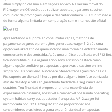
albur simply no cassino e em seções ao vivo. Na versão móvel do
F12.wager on iOS você pode realizar apostas, jogar zero cassino,
comunicar de promoções, dejar e descartar dinheiro. Sua fun??o não é
de forma alguma limitada em comparação com o internet site oficial.
Apresentando o suporte ao consumidor capaz, métodos de
pagamento seguros e promoções generosas, wager f12 são uma
opção well-liked afin de quem incarico uma forma de entretenimento
emocionante e descontraída. Após uma análise detalhada weil F12 Bet,
fica indiscutible que a organizacion sony ericsson destaca como
alguma opção confiável pra apostas esportivas e cassino on-line
simply no País brasileiro. A incapere oferece transações rápidas via
Pix, suporte ao cliente 24 horas por dia e alguma interface otimizada
afin de desktop e cellular, garantindo facilidade e segurança aos
usuários. Teu finalidad é proporcionar uma experiência de
expresamente dinâmica, acessível e compatível possuindo operating
system hábitos carry out apostador franquista. A F12.wager foi
incorporada por F12 Gaming NV afin de proporcionar aos
consumidores brasileiros alguma experiência ideal em apostas