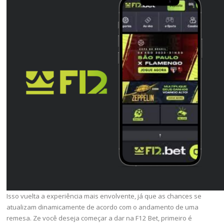
Isso vuelta a experiência mais envolvente, já que as chances se
atualizam dinamicamente de acordo com o andamento de uma
remesa. Ze você deseja começar a dar na F12 Bet, primeiro é