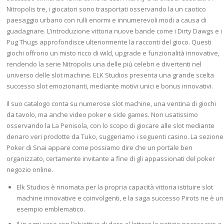
Nitropolis tre, i giocatori sono trasportati osservando la un caotico
paesaggio urbano con rulli enormi e innumerevoli modi a causa di
guadagnare. L’introduzione vittoria nuove bande come i Dirty Dawgs e i
Pug Thugs approfondisce ulteriormente la racconti del gioco. Questi
giochi offrono un misto ricco di wild, upgrade e funzionalità innovative,
rendendo la serie Nitropolis una delle più celebri e divertenti nel
universo delle slot machine. ELK Studios presenta una grande scelta
successo slot emozionanti, mediante motivi unici e bonus innovativi.
Il suo catalogo conta su numerose slot machine, una ventina di giochi
da tavolo, ma anche video poker e side games. Non usatissimo
osservando la La Penisola, con lo scopo di giocare alle slot mediante
denaro veri prodotte da Tuko, suggeriamo i seguenti casino. La sezione
Poker di Snai appare come possiamo dire che un portale ben
organizzato, certamente invitante a fine di gli appassionati del poker
negozio online.
Elk Studios è rinomata per la propria capacità vittoria istituire slot
machine innovative e coinvolgenti, e la saga successo Pirots ne è un
esempio emblematico.