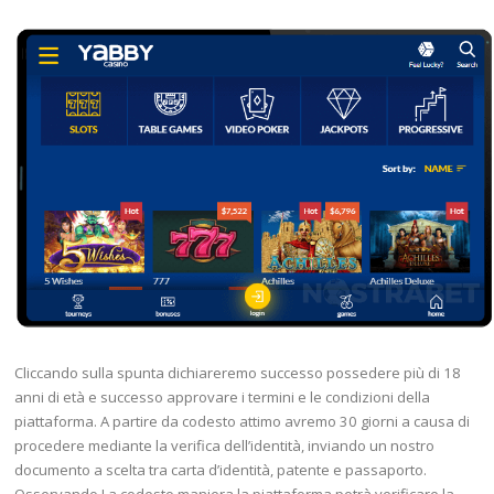
Cliccando sulla spunta dichiareremo successo possedere più di 18
anni di età e successo approvare i termini e le condizioni della
piattaforma. A partire da codesto attimo avremo 30 giorni a causa di
procedere mediante la verifica dell’identità, inviando un nostro
documento a scelta tra carta d’identità, patente e passaporto.
Osservando La codesto maniera la piattaforma potrà verificare la