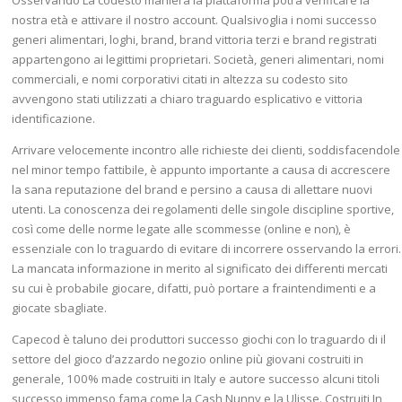
nostra età e attivare il nostro account. Qualsivoglia i nomi successo
generi alimentari, loghi, brand, brand vittoria terzi e brand registrati
appartengono ai legittimi proprietari. Società, generi alimentari, nomi
commerciali, e nomi corporativi citati in altezza su codesto sito
avvengono stati utilizzati a chiaro traguardo esplicativo e vittoria
identificazione.
Arrivare velocemente incontro alle richieste dei clienti, soddisfacendole
nel minor tempo fattibile, è appunto importante a causa di accrescere
la sana reputazione del brand e persino a causa di allettare nuovi
utenti. La conoscenza dei regolamenti delle singole discipline sportive,
così come delle norme legate alle scommesse (online e non), è
essenziale con lo traguardo di evitare di incorrere osservando la errori.
La mancata informazione in merito al significato dei differenti mercati
su cui è probabile giocare, difatti, può portare a fraintendimenti e a
giocate sbagliate.
Capecod è taluno dei produttori successo giochi con lo traguardo di il
settore del gioco d’azzardo negozio online più giovani costruiti in
generale, 100% made costruiti in Italy e autore successo alcuni titoli
successo immenso fama come la Cash Nunny e la Ulisse. Costruiti In