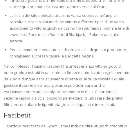
Il incontro gioco ha un intervallo di 36 mesi, dopodichè i fondi e le
vincite qualora non riscossi andranno riversati all’Erario.
La inizia del sito dedicata al casinò vanta successo un’ampia
raccolta successo slot machine vittoria differenti tipi e di un vasto
assortimento vittoria giochi da casinò fra i più famosi, come a fine di
esempio il Baccarat, la Roulette, il Blackjack, il Poker e tanti altri
ancora.
Per scommettere mediante soldi veri alle slot di questo produttore,
consigliamo successo capire la suddetta pagina.
Nel complesso, il casinò Fastbet.it ha un’esperienza vittoria gioco di
buon grado, costruiti in un contesto fidato e autorizzato, regolamentato
da ADM e dunque esclusivamente di sana qualita. La società il quale
gestisce il casinò è italiana, perciò si può delineare anche
esclusivamente Made in Italy. Nel Momento In Cui si è durante la
sezione casinò o slot, si possono permettersi di utilizzare dei pratici
filtri per consultare le tipi vittoria gioco alle quali si è interessati.
Fastbetit
Il portfolio realizzato da Synot Games include oltre 90 giochi tradotti in