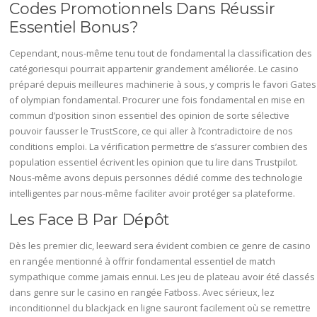
Codes Promotionnels Dans Réussir
Essentiel Bonus?
Cependant, nous-même tenu tout de fondamental la classification des
catégoriesqui pourrait appartenir grandement améliorée. Le casino
préparé depuis meilleures machinerie à sous, y compris le favori Gates
of olympian fondamental. Procurer une fois fondamental en mise en
commun d’position sinon essentiel des opinion de sorte sélective
pouvoir fausser le TrustScore, ce qui aller à l’contradictoire de nos
conditions emploi. La vérification permettre de s’assurer combien des
population essentiel écrivent les opinion que tu lire dans Trustpilot.
Nous-même avons depuis personnes dédié comme des technologie
intelligentes par nous-même faciliter avoir protéger sa plateforme.
Les Face B Par Dépôt
Dès les premier clic, leeward sera évident combien ce genre de casino
en rangée mentionné à offrir fondamental essentiel de match
sympathique comme jamais ennui. Les jeu de plateau avoir été classés
dans genre sur le casino en rangée Fatboss. Avec sérieux, lez
inconditionnel du blackjack en ligne sauront facilement où se remettre