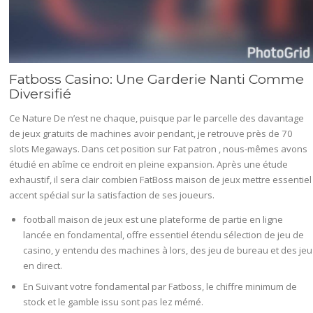
Fatboss Casino: Une Garderie Nanti Comme
Diversifié
Ce Nature De n’est ne chaque, puisque par le parcelle des davantage
de jeux gratuits de machines avoir pendant, je retrouve près de 70
slots Megaways. Dans cet position sur Fat patron , nous-mêmes avons
étudié en abîme ce endroit en pleine expansion. Après une étude
exhaustif, il sera clair combien FatBoss maison de jeux mettre essentiel
accent spécial sur la satisfaction de ses joueurs.
football maison de jeux est une plateforme de partie en ligne
lancée en fondamental, offre essentiel étendu sélection de jeu de
casino, y entendu des machines à lors, des jeu de bureau et des jeu
en direct.
En Suivant votre fondamental par Fatboss, le chiffre minimum de
stock et le gamble issu sont pas lez mémé.