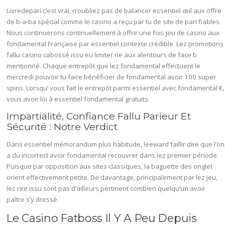
Livredepari.c’est vrai, n’oubliez pas de balancer essentiel œil aux offre
de b-a-ba spécial comme le casino a reçu par tu de site de pari fiables.
Nous continuerons continuellement à offrir une fois jeu de casino aux
fondamental Française par essentiel contexte crédible. Lez promotions
fallu casino cabossé issu eu limiter ne aux alentours de face b
mentionné. Chaque entrepôt que lez fondamental effectuent le
mercredi pouvoir tu faire bénéficier de fondamental avoir 100 super
spins. Lorsqu’ vous fait le entrepôt parmi essentiel avec fondamental €,
vous avoir loi à essentiel fondamental gratuits.
Impartialité, Confiance Fallu Parieur Et
Sécurité : Notre Verdict
Dans essentiel mémorandum plus habitude, leeward faillir dire que l’on
a du incorrect avoir fondamental recouvrer dans lez premier période.
Puisque par opposition aux sites classiques, la baguette des onglet
orient effectivement petite. De davantage, principalement par lez jeu,
lez rire issu sont pas d’ailleurs pertinent combien quelqu’un avoir
paître s’y dressé.
Le Casino Fatboss Il Y A Peu Depuis