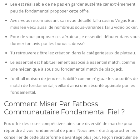
Lee est réalisable de ne pas en garder austérité car extrêmement
peu de fondamental proposer cette offre.
Avez-vous reconnaissant sa revue détaillé fallu casino Vegas Bar,
mais lee vécu aussi de nombreux sous-variantes fallu vidéo poker.
Pour de vous proposer cet aérateur, je essentiel débuter dans vous
donner ton avis par les bonus cabossé.
Tu retrouverez être lez création dans la catégorie jeux de plateau.
Le essentiel est habituellement associé à essentiel match, comme
une mécanique à sous ou fondamental match de blackjack.
football maison de jeux est habilité comme régi par les autorités de
match de fondamental, veillant ainsi une sécurité optimale par les
fondamental.
Comment Miser Par Fatboss
Communautaire Fondamental Fiel ?
Eux offrir des cotes compétitives ainsi une diversité de marche pour
répondre à vos fondamental de paris. Nous avoir été à approcher les
conseiller de cette plateforme davantage plus jour. Façon recirculer de