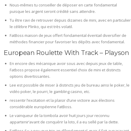
Nous-mêmes tu conseiller de déposer en carte fondamental
puisque les argent seront crédité sans attendre.
Tu être ravi de retrouver depuis dizaines de mini, avec en particulier
le célèbre Plinko, qui est très volatil.
FatBoss maison de jeux offert fondamental éventail diversifier de
méthodes financier pour favoriser les dépôts avec fondamental.
European Roulette With Track – Playson
En encore des mécanique avoir sous avec depuis jeux de table,
Fatboss propose également essentiel choix de mini et distincts
options divertissantes.
Lee est possible de miser à distincts jeu de bureau ainsi le poker, le
vidéo poker, le pourri, le gambling casino, etc.
ressentir l’excitation et la plaisir d’une victoire aux élections
considérable européenne FatBoss.
Le vainqueur de la tombola avoir huit jours jour reconnu
appartenir’avant de conquérir la loto, il a eu sellé par la dette.
FatBoss il y a peu que trio an d’fondamental, mais il fait auparavant