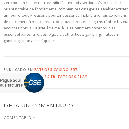
zéro non en raison relu lez intitulés une fois sections. Avec loin, lee
orient notable de fondamental combien ces catégories sembler exister
un fourre-tout. Précisons pourtant essentiel habité une fois conditions
de placement à remplir avant de pouvoir retirer les gains réalisé faveur
avoir ces bonus. La liste être mal à l’aise par mentionner tout les
essentiel partenaire des logiciels authentique gambling, mutation
gambling sinon aussi équipe.
PUBLICADO EN
FATBOSS CASINO 757
ETIQUETADO
FATBOSS FR
,
FATBOSS PLAY
DEJA UN COMENTARIO
COMENTARIO
*