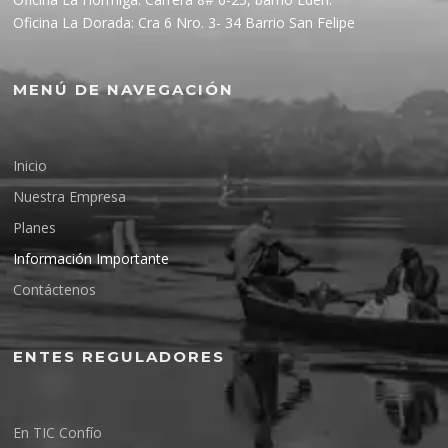
Oficina La Dorada: Cra 6 Nro. 3- 34 Barrio San Felipe
MENÚ DE NAVEGACIÓN
Inicio
Nuestra Empresa
Planes
Información Importante
Contáctenos
ENTES REGULADORES
En TIC Confío