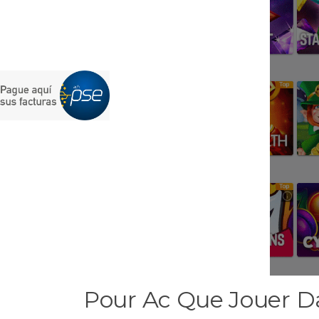
Pour Ac Que Jouer D