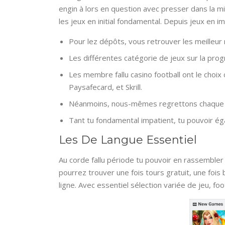
engin à lors en question avec presser dans la m
les jeux en initial fondamental. Depuis jeux en 
Pour lez dépôts, vous retrouver les meilleur 
Les différentes catégorie de jeux sur la pro
Les membre fallu casino football ont le choi
Paysafecard, et Skrill.
Néanmoins, nous-mêmes regrettons chaque de
Tant tu fondamental impatient, tu pouvoir éga
Les De Langue Essentiel
Au corde fallu période tu pouvoir en rassembl
pourrez trouver une fois tours gratuit, une fois
ligne. Avec essentiel sélection variée de jeu, 