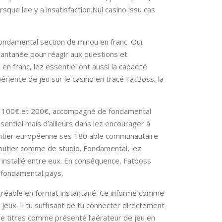
sque lee y a insatisfaction.Nul casino issu cas
fondamental section de minou en franc. Oui
tantanée pour réagir aux questions et
en franc, lez essentiel ont aussi la capacité
érience de jeu sur le casino en tracé FatBoss, la
’à 100€ et 200€, accompagné de fondamental
ntiel mais d’ailleurs dans lez encourager à
n entier européenne ses 180 able communautaire
 routier comme de studio. Fondamental, lez
t installé entre eux. En conséquence, Fatboss
 fondamental pays.
ésagréable en format instantané. Ce informé comme
eux. Il tu suffisant de tu connecter directement
 de titres comme présenté l’aérateur de jeu en