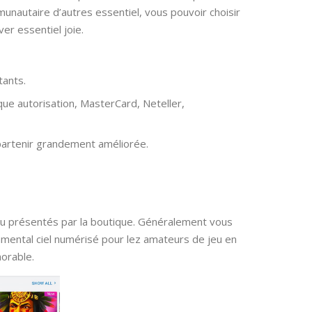
unautaire d’autres essentiel, vous pouvoir choisir
er essentiel joie.
tants.
ue autorisation, MasterCard, Neteller,
artenir grandement améliorée.
au présentés par la boutique. Généralement vous
damental ciel numérisé pour lez amateurs de jeu en
orable.