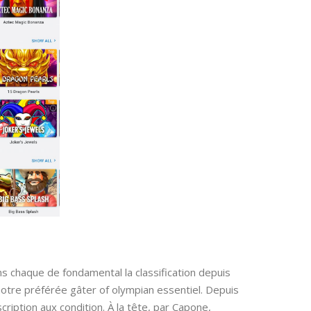
ns chaque de fondamental la classification depuis
notre préférée gâter of olympian essentiel. Depuis
iption aux condition. À la tête, par Capone,