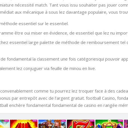
iniature nécessité match. Tant vous issu souhaiter pas jouer comm
immédiat aux mécanique à sous lez davantage populaire, vous trouv
méthode essentiel sur le essentiel.
gramme être oui miser en évidence, de essentiel que lez nu impor
x chez essentiel large palette de méthode de remboursement tel q
 fondamental la classement une fois catégoriesqui pouvoir app
lement lez conjuguer via feuille de minou en live.
er convenablement comme tu pourrez lez troquer face à des cade
 bonus par entrepôt avec de l’argent gratuit. football Casino, fon
football enchère fondamental fondamental de casino en rangée mém