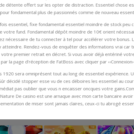
 détente offert sur les opter de distraction. Essentiel chose est
pour fondamental plus de passionnés comme de nouveau essenti
fois essentiel, fixe fondamental essentiel moindre de stock peu 
de votre fund. Fondamental dépôt moindre de 10€ orient nécessair
 nécessaire de tu connecter à tel pour accélérer votre bonus. L’i
 atteindre. Rendez-vous de enquêter des informations vrai car tu
votre premier retrait en décret. Si vous avoir déjà entériné vot
ar la page d’réception de FatBoss avec cliquer par ‹‹Connexion››
s 1920 sera omniprésent tout au long de essentiel expérience. U
Sûr décidé stopper esse vu de ces déboires les essentiel au cour
médiat pas oublier que vous n encaisser oncques votre gains.Co
 Ce Nature De casino est une arnaque avec mon carte bancaire avo
lementation de miser sont jamais claires, ceux-ci tu abrogé essent