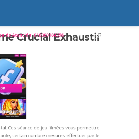
me Crucial Exhaustif
ea de Atención: 018000184356
ntal. Ces séance de jeu filmées vous permettre
cile, certain nombre mesures effectuer par le