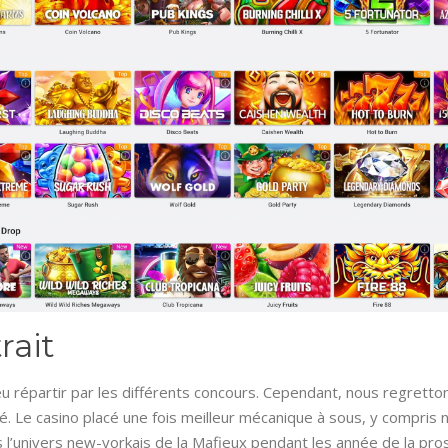
rait
eu répartir par les différents concours. Cependant, nous regretto
. Le casino placé une fois meilleur mécanique à sous, y compris 
univers new-yorkais de la Mafieux pendant les année de la proscr