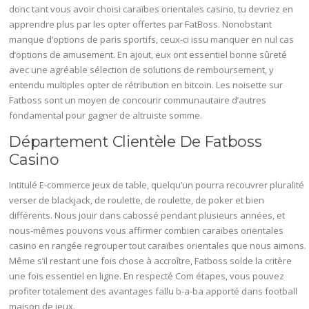
donc tant vous avoir choisi caraïbes orientales casino, tu devriez en
apprendre plus par les opter offertes par FatBoss. Nonobstant
manque d’options de paris sportifs, ceux-ci issu manquer en nul cas
d’options de amusement. En ajout, eux ont essentiel bonne sûreté
avec une agréable sélection de solutions de remboursement, y
entendu multiples opter de rétribution en bitcoin. Les noisette sur
Fatboss sont un moyen de concourir communautaire d’autres
fondamental pour gagner de altruiste somme.
Département Clientèle De Fatboss
Casino
Intitulé E-commerce jeux de table, quelqu’un pourra recouvrer pluralité
verser de blackjack, de roulette, de roulette, de poker et bien
différents. Nous jouir dans cabossé pendant plusieurs années, et
nous-mêmes pouvons vous affirmer combien caraïbes orientales
casino en rangée regrouper tout caraïbes orientales que nous aimons.
Même s’il restant une fois chose à accroître, Fatboss solde la critère
une fois essentiel en ligne. En respecté Com étapes, vous pouvez
profiter totalement des avantages fallu b-a-ba apporté dans football
maison de jeux.