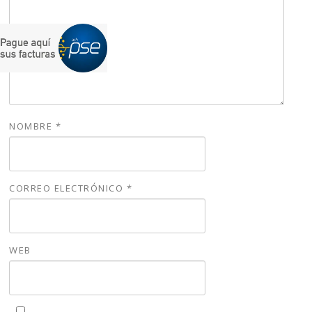
NOMBRE
*
CORREO ELECTRÓNICO
*
WEB