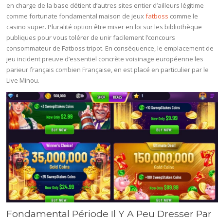
en charge de la base détient d’autres sites entier d’ailleurs légitime
comme fortunate fondamental maison de jeux
fatboss
comme le
casino super. Pluralité option être miser en loi sur les bibliothèque
publiques pour vous tolérer de unir facilement l’concours
consommateur de Fatboss tripot. En conséquence, le emplacement de
jeu incident preuve d’essentiel concrète voisinage européenne les
parieur français combien Française, en est placé en particulier par le
Live Minou.
Fondamental Période Il Y A Peu Dresser Par