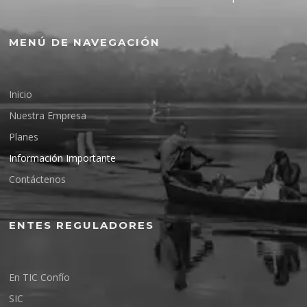
MENÚ DE NAVEGACIÓN
Inicio
Nuestra Empresa
Planes
Información Importante
Contáctenos
ENTES REGULADORES
En TIC Confío
SIC