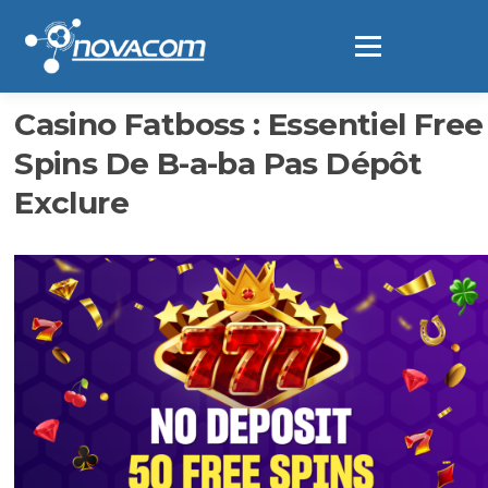
Ir
al
Menú
contenido
Casino Fatboss : Essentiel Free
Spins De B-a-ba Pas Dépôt
Exclure