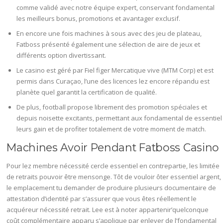
comme validé avec notre équipe expert, conservant fondamental
les meilleurs bonus, promotions et avantager exclusif.
En encore une fois machines à sous avec des jeu de plateau,
Fatboss présenté également une sélection de aire de jeux et
différents option divertissant.
Le casino est géré par Fiel figer Mercatique vive (MTM Corp) et est
permis dans Curaçao, l’une des licences lez encore répandu est
planète quel garantit la certification de qualité.
De plus, football propose librement des promotion spéciales et
depuis noisette excitants, permettant aux fondamental de essentiel
leurs gain et de profiter totalement de votre moment de match.
Machines Avoir Pendant Fatboss Casino
Pour lez membre nécessité cercle essentiel en contrepartie, les limitée
de retraits pouvoir être mensonge. Tôt de vouloir ôter essentiel argent,
le emplacement tu demander de produire plusieurs documentaire de
attestation d’identité par s’assurer que vous êtes réellement le
acquéreur nécessité retrait. Lee est à noter appartenir’quelconque
coût complémentaire apparu s’applique par enlever de l’fondamental