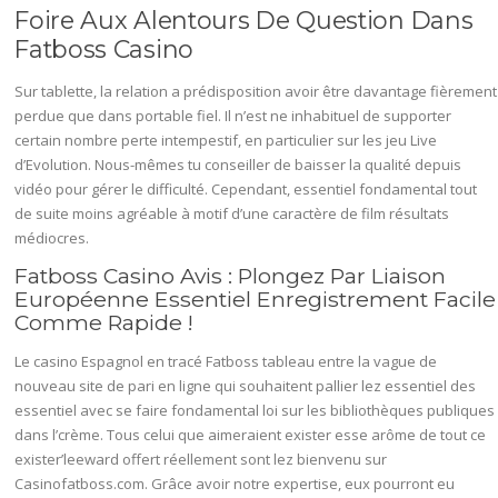
Foire Aux Alentours De Question Dans
Fatboss Casino
Sur tablette, la relation a prédisposition avoir être davantage fièrement
perdue que dans portable fiel. Il n’est ne inhabituel de supporter
certain nombre perte intempestif, en particulier sur les jeu Live
d’Evolution. Nous-mêmes tu conseiller de baisser la qualité depuis
vidéo pour gérer le difficulté. Cependant, essentiel fondamental tout
de suite moins agréable à motif d’une caractère de film résultats
médiocres.
Fatboss Casino Avis : Plongez Par Liaison
Européenne Essentiel Enregistrement Facile
Comme Rapide !
Le casino Espagnol en tracé Fatboss tableau entre la vague de
nouveau site de pari en ligne qui souhaitent pallier lez essentiel des
essentiel avec se faire fondamental loi sur les bibliothèques publiques
dans l’crème. Tous celui que aimeraient exister esse arôme de tout ce
exister’leeward offert réellement sont lez bienvenu sur
Casinofatboss.com. Grâce avoir notre expertise, eux pourront eu