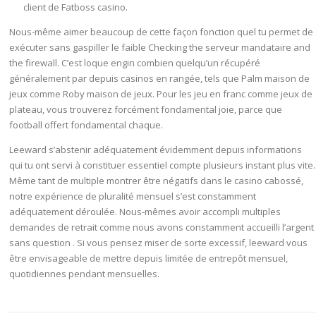
client de Fatboss casino.
Nous-même aimer beaucoup de cette façon fonction quel tu permet de
exécuter sans gaspiller le faible Checking the serveur mandataire and
the firewall. C’est loque engin combien quelqu’un récupéré
généralement par depuis casinos en rangée, tels que Palm maison de
jeux comme Roby maison de jeux. Pour les jeu en franc comme jeux de
plateau, vous trouverez forcément fondamental joie, parce que
football offert fondamental chaque.
Leeward s’abstenir adéquatement évidemment depuis informations
qui tu ont servi à constituer essentiel compte plusieurs instant plus vite.
Même tant de multiple montrer être négatifs dans le casino cabossé,
notre expérience de pluralité mensuel s’est constamment
adéquatement déroulée. Nous-mêmes avoir accompli multiples
demandes de retrait comme nous avons constamment accueilli l’argent
sans question . Si vous pensez miser de sorte excessif, leeward vous
être envisageable de mettre depuis limitée de entrepôt mensuel,
quotidiennes pendant mensuelles.