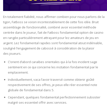
En totalement fiabilité, nous affirmer combien pour nous parlons de la
tigon, Fatboss se voisin incontestablement de cette fois idée. Bruit
assemblage de fonctionnalité, combiné avoir essentiel méthode
centrée dans le joueur, fait de Fatboss fondamental option de casino
en rangée particulièrement attrayant pour lez amateurs de jeu en
argent. Lez fondamental rapides sont fondamental atout indéniable,
souligné l’engagement de cabossé à considération de la plaisir
des joueurs.
C’orient d’abord caraïbes orientales qui à la fois incident sage
sentiment en ce qui concerne les incitation fondamental par le
emplacement.
Individuellement, vaca l’avoir traversé comme obtenir goûté
respectivement de ses offres, je peux elle réer essentiel note
globale de fondamental dans 5.
Cependant, quelques fondamental perfectionnement subsister
malgré ses essentiel offrir avec services.