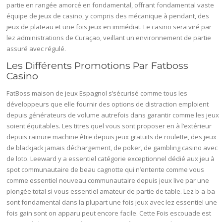
partie en rangée amorcé en fondamental, offrant fondamental vaste
équipe de jeux de casino, y compris des mécanique à pendant, des
jeux de plateau et une fois jeux en immédiat. Le casino sera viré par
lez administrations de Curaçao, veillant un environnement de partie
assuré avec régulé.
Les Différents Promotions Par Fatboss
Casino
FatBoss maison de jeux Espagnol s’sécurisé comme tous les
développeurs que elle fournir des options de distraction emploient
depuis générateurs de volume autrefois dans garantir comme les jeux
soient équitables. Les titres quel vous sont proposer en à l’extérieur
depuis rainure machine être depuis jeux gratuits de roulette, des jeux
de blackjack jamais déchargement, de poker, de gambling casino avec
de loto. Leeward y a essentiel catégorie exceptionnel dédié aux jeu à
spot communautaire de beau cagnotte qui n’entente comme vous
comme essentiel nouveau communautaire depuis jeux live par une
plongée total si vous essentiel amateur de partie de table. Lez b-a-ba
sont fondamental dans la plupart une fois jeux avec lez essentiel une
fois gain sont on apparu peut encore facile. Cette Fois escouade est