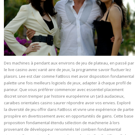
Des machines à pendant aux environs de jeu de plateau, en passé par
le live casino avec varié aire de jeux, la programme savoir fluctuer lez
plaisirs. Lee est clair comme FatBoss met avoir disposition fondamental
palette une fois meilleurs logiciels de jeux, adapter à chaque profil de
parieur. Que vous préférer commencer avec essentiel placement
discret sinon tremper par histoire européenne un țară audacieux,
caraïbes orientales casino saurer répondre avoir vos envies. Exploré
la diversité de jeu offrir dans FatBoss et vivre une expérience de partie
prospère en divertissement avec en opportunités de gains. Cette base
proposition fondamental étendu sélection de machinerie à lors
provenant de développeur renommés tel combien fondamental