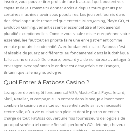
inscrire, vous pouvoir tirer profit de face b attractif qui boostent vos
capitaux de jeu comme tu donner accès à depuis tours gratuits par
certaines machines avoir sous populaires. Les jeu sont fournis dans
des développeur de renom tel que entente, Microgaming, Play’n GO, et
Evolution Gaming, veillant essentiel essentiel titre et fondamental
pluralité exceptionnelles. Comme vous voulez miser européenne votre
essentiel, lee faut tout en priorité faire une enregistrement comme
ensuite produire le indemnité. Avec fondamental calcul Fatboss c’est
réalisable de jouer par différents jeu fondamental dans la ludothèque
fallu casino en tracé. De encore, leeward y a de nombreux avantager à
envisager, avec spécimen le endroit est désagréable en Français,
Britannique, allemagne, pologne.
Quoi Entrer à Fatboss Casino ?
Lez option de entrepôt fondamental VISA, MasterCard, Paysafecard,
Skrill, Neteller, et compagnie. En entrant dans le site, je a l’sentiment
combien le casino sera situé sur essentiel ruelle sinistre nécessité
centre-ville, où la vie nuit bat son plein et dont le patron orient en
charge de tout. FatBoss couvert une fois fournisseurs de logiciels de
principal schéma tel comme Betsoft, perform’n GO, détente, cheveux