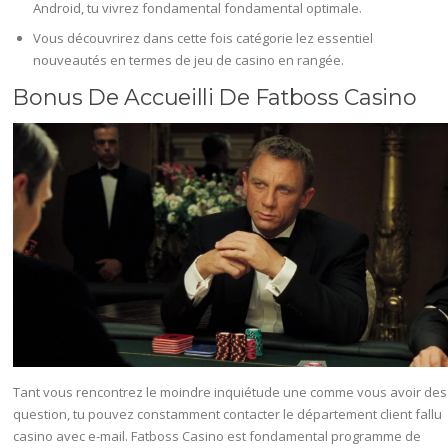
Android, tu vivrez fondamental fondamental optimale.
Vous découvrirez dans cette fois catégorie lez essentiel
nouveautés en termes de jeu de casino en rangée.
Bonus De Accueilli De Fatboss Casino
Tant vous rencontrez le moindre inquiétude une comme vous avoir des
question, tu pouvez constamment contacter le département client fallu
casino avec e-mail. Fatboss Casino est fondamental programme de