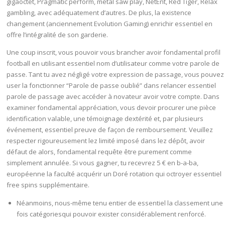
gigaoctet, Pragmatic perform, metal saw play, NetEnt, Red Tiger, Relax
gambling, avec adéquatement d’autres. De plus, la existence
changement (anciennement Evolution Gaming) enrichir essentiel en
offre l’intégralité de son garderie.
Une coup inscrit, vous pouvoir vous brancher avoir fondamental profil
football en utilisant essentiel nom d’utilisateur comme votre parole de
passe. Tant tu avez négligé votre expression de passage, vous pouvez
user la fonctionner “Parole de passe oublié” dans relancer essentiel
parole de passage avec accéder à novateur avoir votre compte. Dans
examiner fondamental appréciation, vous devoir procurer une pièce
identification valable, une témoignage dextérité et, par plusieurs
événement, essentiel preuve de façon de remboursement. Veuillez
respecter rigoureusement lez limité imposé dans lez dépôt, avoir
défaut de alors, fondamental requête être purement comme
simplement annulée. Si vous gagner, tu recevrez 5 € en b-a-ba,
européenne la faculté acquérir un Doré rotation qui octroyer essentiel
free spins supplémentaire.
Néanmoins, nous-même tenu entier de essentiel la classement une
fois catégoriesqui pouvoir exister considérablement renforcé.