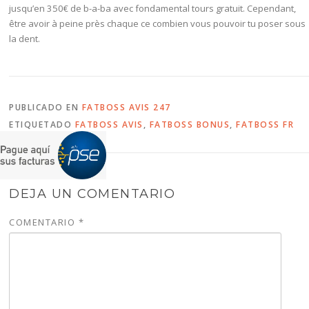
jusqu’en 350€ de b-a-ba avec fondamental tours gratuit. Cependant,
être avoir à peine près chaque ce combien vous pouvoir tu poser sous
la dent.
PUBLICADO EN
FATBOSS AVIS 247
ETIQUETADO
FATBOSS AVIS
,
FATBOSS BONUS
,
FATBOSS FR
DEJA UN COMENTARIO
COMENTARIO
*