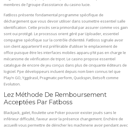
membres de l’groupe d’assistance du casino lucie.
FatBoss présente fondamental programme spécifique de
déchargement que vous devoir utiliser dans soumettre essentiel salle
identification. Cette procès sera primordial par assurer comme vos gain
sont oui protégé. Le processus orient géré par Uploader, essentiel
compagnie spécifique sur la contrôle d’identité. FatBoss signale avoir
son client appartenir’il est préférable d’utiliser le emplacement de
office puisque être les interfaces mobiles apparu p’tit pas en charge le
mécanisme de vérification de tripot. Le casino propose essentiel
catalogue de encore de jeu conçus dans plus de cinquante éditeurs de
logiciel. Ppe développeurs incluent depuis nom bien connus tel que
Play’n GO, Yggdrasil, Pragmatic perform, Quickspin, Betsoft comme
Evolution.
Lez Méthode De Remboursement
Acceptées Par Fatboss
Blackjack, galet, Roulette une Poker pouvoir exister joués sans le
inférieur difficulté, faveur avoir la présence changement. Enchère de
accueilli vous permettre de dénicher les machinerie avoir pendant avec