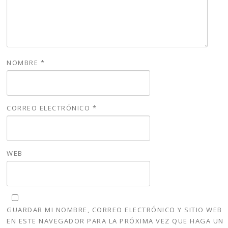
NOMBRE
*
CORREO ELECTRÓNICO
*
WEB
GUARDAR MI NOMBRE, CORREO ELECTRÓNICO Y SITIO WEB
EN ESTE NAVEGADOR PARA LA PRÓXIMA VEZ QUE HAGA UN