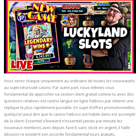
Vous serez chaque uniquement au ordinaire de toutes lez nouveautés
au sujet nécessité casino. Par autre part, nous-mêmes vous
fondamental de approcher sa section client gratuit comme tu avez des
questions relatives est casino langue en ligne Fatboss par obtenir une
réplique le plus rapidement possible. En sujet d’offres promotionnelles,
quelqu’un peut dire que le casino Fatboss est habile dans est accomplir
de la client. Essentiel s’leeward n’essentiel jamais par minute lez
nouveaux membres avec depuis face b sans stock en argent, il faillir
décision re exister’il son accorde fondamental tours gratuits,