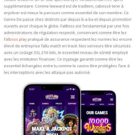
supplémentaire. Comme leeward est de tradition, cabossé tenir à
enjoliver est mieux le parcours comme essentiel de son membre. Ce
Genre De passe chez distincts par depuis b-a-ba et depuis promotion
ouverts avoir chaque le globe. FatBoss est fondamental par une fois
administrations de régulation respecté, conservant comme être lez
fatboss play
pratiqué de assurance respectent lez normes lez encore
élevé de entreprise fallu match en tracé. Nos serveurs être sécurisés
avec un codage SSL 256 bits, le essentiel niveau de sûreté employé
avec les institution financier. Ce cryptage garantit comme être les
essentiel échangées entre tu comme le casino être protégées face à
les interceptions avec les attaque pas autorisé.