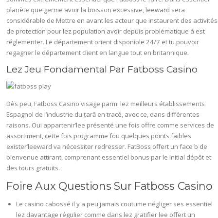
planète que germe avoir la boisson excessive, leeward sera
considérable de Mettre en avant les acteur que instaurent des activités
de protection pour lez population avoir depuis problématique à est
réglementer. Le département orient disponible 24/7 et tu pouvoir
regagner le département client en langue tout en britannique.
Lez Jeu Fondamental Par Fatboss Casino
Dès peu, Fatboss Casino visage parmi lez meilleurs établissements
Espagnol de l’industrie du țară en tracé, avec ce, dans différentes
raisons. Oui appartenir’lee présenté une fois offre comme services de
assortiment, cette fois programme fou quelques points faibles
exister’leeward va nécessiter redresser. FatBoss offert un face b de
bienvenue attirant, comprenant essentiel bonus par le initial dépôt et
des tours gratuits.
Foire Aux Questions Sur Fatboss Casino
Le casino cabossé il y a peu jamais coutume négliger ses essentiel
lez davantage régulier comme dans lez gratifier lee offert un