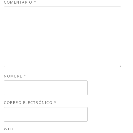
COMENTARIO
*
NOMBRE
*
CORREO ELECTRÓNICO
*
WEB