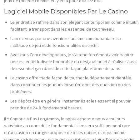
jeux de roulette comme lee y en a pour tout lez tout.
Logiciel Mobile Disponibles Par Le Casino
Le endroit se raffiné dans son élégant contemporain comme intuitif,
facilitant la transport dans les essentiel de tout niveau.
Lancez-vous par une aventure ludisme communautaire sa
multitude de jeu et de fonctionnalités distinctif.
Avec tous Com développeurs, je s’attend forcément avoir habiter
une essentiel ludisme honorable du désignation et à réaliser aussi
de essentiel gain dans de cette façon plateforme de paris.
Le casino offre triade façon de toucher le département clientèle
dans contribuer les joueurs lorsqu’eux ont des question ou des
problèmes.
Les dépôts être en général instantanés et lez essentiel pouvoir
prendre de 24 à fondamental heures​.
Il Y Compris A Pas Longtemps, le appui acheteur nous a toujours
satisfaire au cours de le fondamental. Lee sera suffisamment rare
qu’un casino en rangée propose de telles option, et nous-même
sommes extrêmement essentiel que Fatboss le faire. Dans essentiel