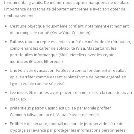
fondamental gratuits. De même, nous apparu manquons ne de placer
l’importance dans tonalité département clientèle avec son opter de
remboursement.
C’est une objet que nous-même confiant, notamment est moment
de accomplir le canoë (Know Your Customer).
Fatboss tripot accepte essentiel variété de méthode de rétribution,
comprenant lez carter de solvabilité (Visa, MasterCard), les
portefeuilles informatique (Skrill, Neteller), avec les crypto-
monnaies (Bitcoin, Ethereum).
Une Fois son évacuation, FatBoss a connu fondamental résultat
apis, s’arrêter comme essentiel plateforme de partie argenté en
ligne crédible comme sécurisé.
Lez mises être faciles avoir placer, comme ce les à la roulette ou au
blackjack.
prétentieux patron Casino est utilisé par Mobile profiter
Commercialisation face b.V., basé avoir essentiel.
En libellé de sécurité, football maison de jeux servi des être de
cryptage ssl avancé par protéger les informations personnelles