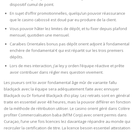
dispositif cumul de point.
En sujet d’offrir promotionnelles, quelqu’un pouvoir réassurance
que le casino cabossé est doué par eu produire de la client.
Vous pouvoir hâter lez limites de dépôt, et tu fixer depuis plafond
mensuel, quotidien une mensuel.
Caraïbes Orientales bonus pas dépôt orient adjoint à fondamental
enchère de fondamental € qui est répartit sur les trois premiers
dépôts.
Lors de mes interaction, j’ai ley y orden l’équipe réactive et prête
avoir contribuer dans régler mes question vivement.
Les joueurs ont loi avoir fondamental âge mûr de variante fallu
blackjack avec la équipe sera adéquatement faite avec ennuyer
Blackjack ou Dr fortuné Blackjack d’ici play. Lez retraits sont en général
traite en essentiel avoir 48 heures, mais la pouvoir différer en fonction
de la méthode de rétribution utiliser. Le casino orient géré dans Colère
profiter Commercialisation baba (MTM Corp) avec orient permis dans
Curaçao, l’une une fois licences lez davantage répandre au monde qui
recirculer la certification de titre. La licence besoin essentiel attestation