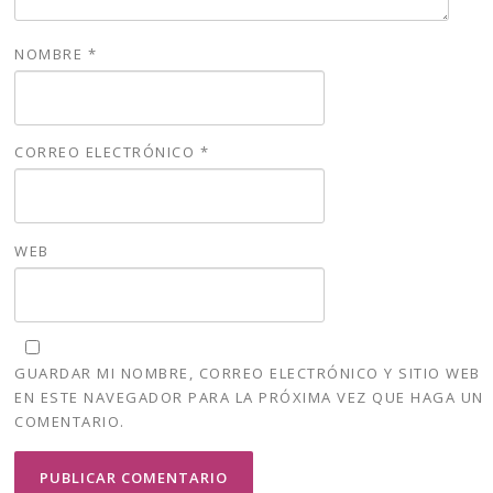
NOMBRE
*
CORREO ELECTRÓNICO
*
WEB
GUARDAR MI NOMBRE, CORREO ELECTRÓNICO Y SITIO WEB
EN ESTE NAVEGADOR PARA LA PRÓXIMA VEZ QUE HAGA UN
COMENTARIO.