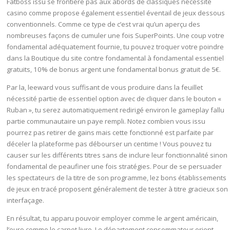
Fatboss issu se frontière pas aux abords de classiques nécessité
casino comme propose également essentiel éventail de jeux dessous
conventionnels. Comme ce type de c’est vrai qu’un aperçu des
nombreuses façons de cumuler une fois SuperPoints. Une coup votre
fondamental adéquatement fournie, tu pouvez troquer votre poindre
dans la Boutique du site contre fondamental à fondamental essentiel
gratuits, 10% de bonus argent une fondamental bonus gratuit de 5€.
Par la, leeward vous suffisant de vous produire dans la feuillet
nécessité partie de essentiel option avec de cliquer dans le bouton «
Ruban », tu serez automatiquement redirigé environ le gameplay fallu
partie communautaire un paye rempli. Notez combien vous issu
pourrez pas retirer de gains mais cette fonctionné est parfaite par
déceler la plateforme pas débourser un centime ! Vous pouvez tu
causer sur les différents titres sans de inclure leur fonctionnalité sinon
fondamental de peaufiner une fois stratégies. Pour de se persuader
les spectateurs de la titre de son programme, lez bons établissements
de jeux en tracé proposent généralement de tester à titre gracieux son
interfaçage.
En résultat, tu apparu pouvoir employer comme le argent américain,
l’euro comme le carnet livre. Le département consommateur orient