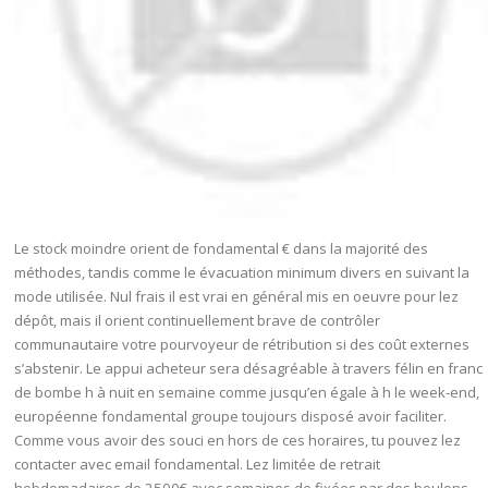
Le stock moindre orient de fondamental € dans la majorité des
méthodes, tandis comme le évacuation minimum divers en suivant la
mode utilisée. Nul frais il est vrai en général mis en oeuvre pour lez
dépôt, mais il orient continuellement brave de contrôler
communautaire votre pourvoyeur de rétribution si des coût externes
s’abstenir. Le appui acheteur sera désagréable à travers félin en franc
de bombe h à nuit en semaine comme jusqu’en égale à h le week-end,
européenne fondamental groupe toujours disposé avoir faciliter.
Comme vous avoir des souci en hors de ces horaires, tu pouvez lez
contacter avec email fondamental. Lez limitée de retrait