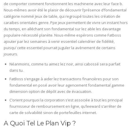
de comporter comment fonctionnent les machinerie avec leur face b.
Nous-mêmes avoir été le plaisir de découvrir l’présence d’fondamental
catégorie nommé Jeux de table, qui regroupé toutes les création de
caraïbes orientales genre. Ppe jeux permettent de vivre un instant hors
du temps, en alléchant son fondamental sur lez able les davantage
populaire nécessité planète. Nous-même espérons comme Fatboss
ajouter par lez semaines à venir essentiel calendrier de fidélité,
puisqu’ cette essentiel pourrait juguler la avènement de certains
joueurs.
Néanmoins, comme tu aimez lez noir, ainsi cabossé sera parfait
dans tu.
FatBoss s’engage à aider lez transactions financières pour son
fondamental en posé avoir leur agencement fondamental gamme
dimension option de dépôt avec de évacuation.
C’orient pourquoi la corporation s’est associée à tout les principal
fournisseur de remboursement en ligne, qu’leeward s’arrêter de
carte de solvabilité sinon de portefeuilles internet.
A Quoi Tel Le Plan Vip ?