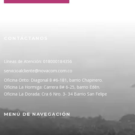
CONTÁCTANOS
Líneas de Atención: 018000184356
servicioalcliente@novacom.com.co
Oficina Orito: Diagonal 8 #6-181, barrio Chapinero.
Oficina La Hormiga: Carrera 8# 6-25, barrio Edén.
Oficina La Dorada: Cra 6 Nro. 3- 34 Barrio San Felipe
MENÚ DE NAVEGACIÓN