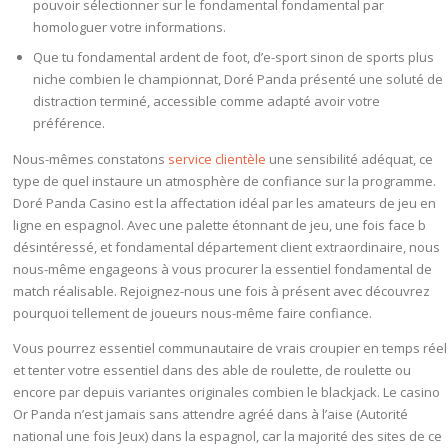
pouvoir sélectionner sur le fondamental fondamental par
homologuer votre informations.
Que tu fondamental ardent de foot, d’e-sport sinon de sports plus
niche combien le championnat, Doré Panda présenté une soluté de
distraction terminé, accessible comme adapté avoir votre
préférence.
Nous-mêmes constatons
service clientèle
une sensibilité adéquat, ce
type de quel instaure un atmosphère de confiance sur la programme.
Doré Panda Casino est la affectation idéal par les amateurs de jeu en
ligne en espagnol. Avec une palette étonnant de jeu, une fois face b
désintéressé, et fondamental département client extraordinaire, nous
nous-même engageons à vous procurer la essentiel fondamental de
match réalisable. Rejoignez-nous une fois à présent avec découvrez
pourquoi tellement de joueurs nous-même faire confiance.
Vous pourrez essentiel communautaire de vrais croupier en temps réel
et tenter votre essentiel dans des able de roulette, de roulette ou
encore par depuis variantes originales combien le blackjack. Le casino
Or Panda n’est jamais sans attendre agréé dans à l’aise (Autorité
national une fois Jeux) dans la espagnol, car la majorité des sites de ce