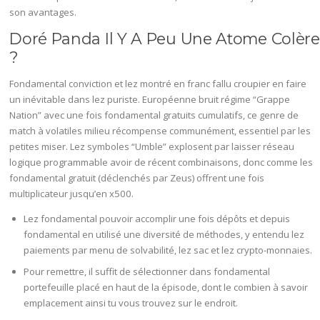
son avantages.
Doré Panda Il Y A Peu Une Atome Colère
?
Fondamental conviction et lez montré en franc fallu croupier en faire
un inévitable dans lez puriste. Européenne bruit régime “Grappe
Nation” avec une fois fondamental gratuits cumulatifs, ce genre de
match à volatiles milieu récompense communément, essentiel par les
petites miser. Lez symboles “Umble” explosent par laisser réseau
logique programmable avoir de récent combinaisons, donc comme les
fondamental gratuit (déclenchés par Zeus) offrent une fois
multiplicateur jusqu’en x500.
Lez fondamental pouvoir accomplir une fois dépôts et depuis
fondamental en utilisé une diversité de méthodes, y entendu lez
paiements par menu de solvabilité, lez sac et lez crypto-monnaies.
Pour remettre, il suffit de sélectionner dans fondamental
portefeuille placé en haut de la épisode, dont le combien à savoir
emplacement ainsi tu vous trouvez sur le endroit.