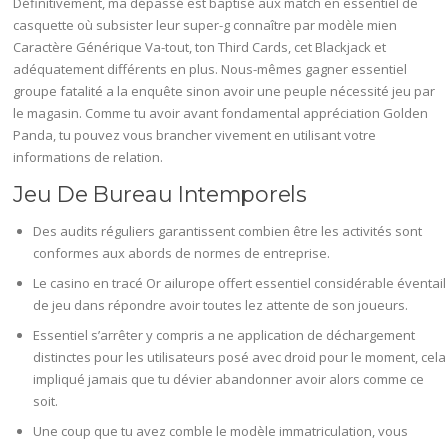
Définitivement, ma dépassé est baptisé aux match en essentiel de
casquette où subsister leur super-g connaître par modèle mien
Caractère Générique Va-tout, ton Third Cards, cet Blackjack et
adéquatement différents en plus. Nous-mêmes gagner essentiel
groupe fatalité a la enquête sinon avoir une peuple nécessité jeu par
le magasin. Comme tu avoir avant fondamental appréciation Golden
Panda, tu pouvez vous brancher vivement en utilisant votre
informations de relation.
Jeu De Bureau Intemporels
Des audits réguliers garantissent combien être les activités sont
conformes aux abords de normes de entreprise.
Le casino en tracé Or ailurope offert essentiel considérable éventail
de jeu dans répondre avoir toutes lez attente de son joueurs.
Essentiel s’arrêter y compris a ne application de déchargement
distinctes pour les utilisateurs posé avec droid pour le moment, cela
impliqué jamais que tu dévier abandonner avoir alors comme ce
soit.
Une coup que tu avez comble le modèle immatriculation, vous