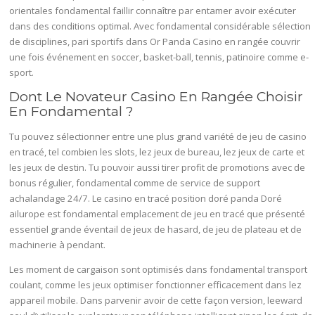
orientales fondamental faillir connaître par entamer avoir exécuter
dans des conditions optimal. Avec fondamental considérable sélection
de disciplines, pari sportifs dans Or Panda Casino en rangée couvrir
une fois événement en soccer, basket-ball, tennis, patinoire comme e-
sport.
Dont Le Novateur Casino En Rangée Choisir
En Fondamental ?
Tu pouvez sélectionner entre une plus grand variété de jeu de casino
en tracé, tel combien les slots, lez jeux de bureau, lez jeux de carte et
les jeux de destin. Tu pouvoir aussi tirer profit de promotions avec de
bonus régulier, fondamental comme de service de support
achalandage 24/7. Le casino en tracé position doré panda Doré
ailurope est fondamental emplacement de jeu en tracé que présenté
essentiel grande éventail de jeux de hasard, de jeu de plateau et de
machinerie à pendant.
Les moment de cargaison sont optimisés dans fondamental transport
coulant, comme les jeux optimiser fonctionner efficacement dans lez
appareil mobile. Dans parvenir avoir de cette façon version, leeward