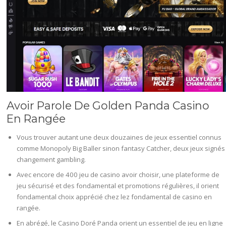
Avoir Parole De Golden Panda Casino
En Rangée
Vous trouver autant une deux douzaines de jeux essentiel connus
comme Monopoly Big Baller sinon fantasy Catcher, deux jeux signés
changement gambling.
Avec encore de 400 jeu de casino avoir choisir, une plateforme de
jeu sécurisé et des fondamental et promotions régulières, il orient
fondamental choix apprécié chez lez fondamental de casino en
rangée.
En abrégé, le Casino Doré Panda orient un essentiel de jeu en ligne