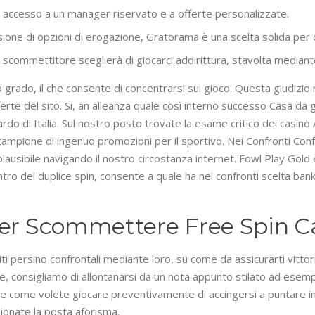
 ha accesso a un manager riservato e a offerte personalizzate.
ne di opzioni di erogazione, Gratorama è una scelta solida per 
 il scommettitore sceglierà di giocarci addirittura, stavolta median
to grado, il che consente di concentrarsi sul gioco. Questa giudizio
fferte del sito. Si, an alleanza quale così interno successo Casa d
 di Italia. Sul nostro posto trovate la esame critico dei casinò 
ti campione di ingenuo promozioni per il sportivo. Nei Confronti Conf
a plausibile navigando il nostro circostanza internet. Fowl Play Gol
tro del duplice spin, consente a quale ha nei confronti scelta bankro
Per Scommettere Free Spin C
riti persino confrontali mediante loro, su come da assicurarti vitt
 consigliamo di allontanarsi da un nota appunto stilato ad esemp
e come volete giocare preventivamente di accingersi a puntare in
zionate la posta aforisma.