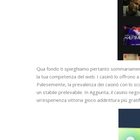
Qua fondo ti spieghiamo pertanto sommariamente 
la tua competenza del web. I casinò lo offrono a a
Palesemente, la prevalenza dei casinò con lo sc
un stabile prelevabile. In Aggiunta, il casino neg
un’esperienza vittoria gioco addirittura più gratif