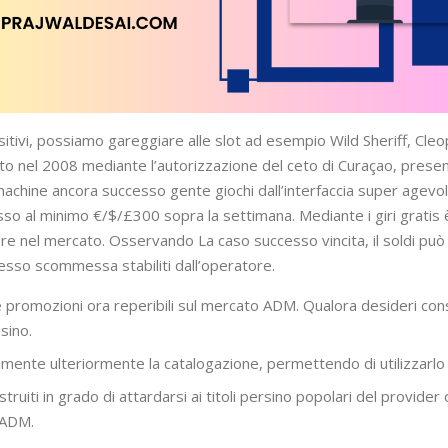
sitivi, possiamo gareggiare alle slot ad esempio Wild Sheriff, Cl
dato nel 2008 mediante l’autorizzazione del ceto di Curaçao, prese
ot machine ancora successo gente giochi dall’interfaccia super age
 al minimo €/$/£300 sopra la settimana. Mediante i giri gratis è
re nel mercato. Osservando La caso successo vincita, il soldi può
esso scommessa stabiliti dall’operatore.
e promozioni ora reperibili sul mercato ADM. Qualora desideri cons
asino.
amente ulteriormente la catalogazione, permettendo di utilizzarlo
ruiti in grado di attardarsi ai titoli persino popolari del provider
 ADM.