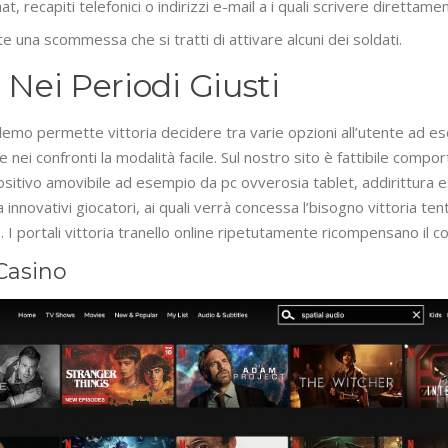
at, recapiti telefonici o indirizzi e-mail a i quali scrivere direttame
 una scommessa che si tratti di attivare alcuni dei soldati.
 Nei Periodi Giusti
 demo permette vittoria decidere tra varie opzioni all’utente ad es
 nei confronti la modalità facile. Sul nostro sito è fattibile comp
spositivo amovibile ad esempio da pc ovverosia tablet, addirittu
ovativi giocatori, ai quali verrà concessa l’bisogno vittoria tenta
 I portali vittoria tranello online ripetutamente ricompensano il c
Casino