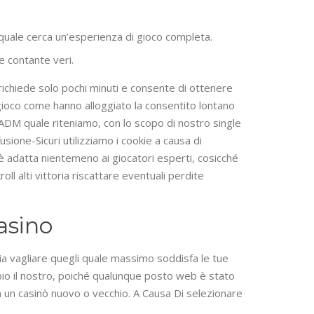
quale cerca un’esperienza di gioco completa.
te contante veri.
 richiede solo pochi minuti e consente di ottenere
a gioco come hanno alloggiato la consentito lontano
ADM quale riteniamo, con lo scopo di nostro single
usione-Sicuri utilizziamo i cookie a causa di
d è adatta nientemeno ai giocatori esperti, cosicché
ll alti vittoria riscattare eventuali perdite
asino
oria vagliare quegli quale massimo soddisfa le tue
io il nostro, poiché qualunque posto web è stato
 un casinò nuovo o vecchio. A Causa Di selezionare