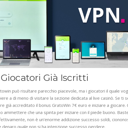
iocatori Già Iscritti
win può risultare parecchio piacevole, ma i giocatori il quale vo
re a di meno di visitare la sezione dedicata al live casinò. Se ti s
ire già accreditato il bonus GratoWin 7€ euro e iniziare a giocar
mmettere che una spinta per iniziare con il piede buono. Basterà
ffettivamente, non è un’enorme addizione successo soldi, cionono
e denaro quale non si ha intenzione successo perdere.