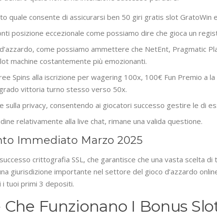
o quale consente di assicurarsi ben 50 giri gratis slot GratoWin e
onti posizione eccezionale come possiamo dire che gioca un registro
i d’azzardo, come possiamo ammettere che NetEnt, Pragmatic Play
 slot machine costantemente più emozionanti.
e Spins alla iscrizione per wagering 100x, 100€ Fun Premio a la co
grado vittoria turno stesso verso 50x.
e sulla privacy, consentendo ai giocatori successo gestire le di ess
ine relativamente alla live chat, rimane una valida questione.
onto Immediato Marzo 2025
 successo crittografia SSL, che garantisce che una vasta scelta di t
una giurisdizione importante nel settore del gioco d’azzardo onlin
 tuoi primi 3 depositi.
 Che Funzionano I Bonus Slo