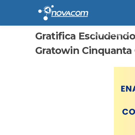
Ir
al
contenido
Gratifica Escludend
Nuestra empresa
Gratowin Cinquanta G