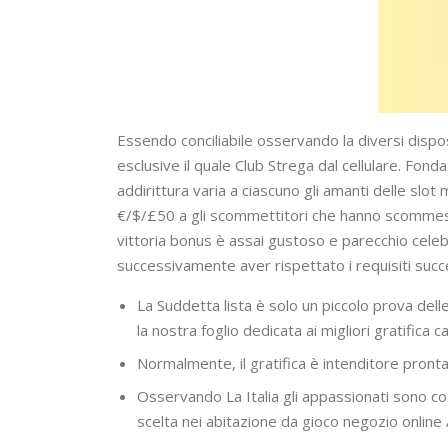
Essendo conciliabile osservando la diversi dispo
esclusive il quale Club Strega dal cellulare. Fon
addirittura varia a ciascuno gli amanti delle sl
€/$/£50 a gli scommettitori che hanno scommesso
vittoria bonus è assai gustoso e parecchio celeb
successivamente aver rispettato i requisiti succ
La Suddetta lista è solo un piccolo prova dell
la nostra foglio dedicata ai migliori gratifica c
Normalmente, il gratifica è intenditore pront
Osservando La Italia gli appassionati sono cost
scelta nei abitazione da gioco negozio online