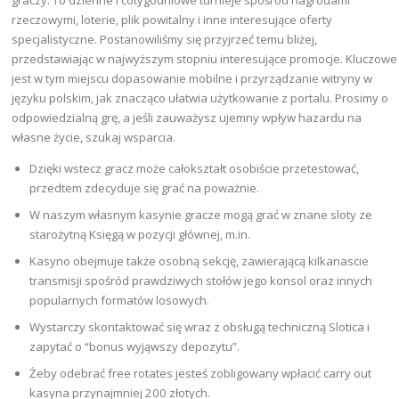
graczy. To dzienne i cotygodniowe turnieje spośród nagrodami
rzeczowymi, loterie, plik powitalny i inne interesujące oferty
specjalistyczne. Postanowiliśmy się przyjrzeć temu bliżej,
przedstawiając w najwyższym stopniu interesujące promocje. Kluczowe
jest w tym miejscu dopasowanie mobilne i przyrządzanie witryny w
języku polskim, jak znacząco ułatwia użytkowanie z portalu. Prosimy o
odpowiedzialną grę, a jeśli zauważysz ujemny wpływ hazardu na
własne życie, szukaj wsparcia.
Dzięki wstecz gracz może całokształt osobiście przetestować,
przedtem zdecyduje się grać na poważnie.
W naszym własnym kasynie gracze mogą grać w znane sloty ze
starożytną Księgą w pozycji głównej, m.in.
Kasyno obejmuje także osobną sekcję, zawierającą kilkanascie
transmisji spośród prawdziwych stołów jego konsol oraz innych
popularnych formatów losowych.
Wystarczy skontaktować się wraz z obsługą techniczną Slotica i
zapytać o “bonus wyjąwszy depozytu”.
Żeby odebrać free rotates jesteś zobligowany wpłacić carry out
kasyna przynajmniej 200 złotych.