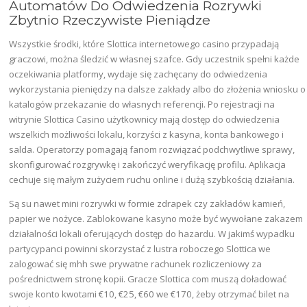
Automatów Do Odwiedzenia Rozrywki
Zbytnio Rzeczywiste Pieniądze
Wszystkie środki, które Slottica internetowego casino przypadają
graczowi, można śledzić w własnej szafce. Gdy uczestnik spełni każde
oczekiwania platformy, wydaje się zachęcany do odwiedzenia
wykorzystania pieniędzy na dalsze zakłady albo do złożenia wniosku o
katalogów przekazanie do własnych referencji. Po rejestracji na
witrynie Slottica Casino użytkownicy mają dostęp do odwiedzenia
wszelkich możliwości lokalu, korzyści z kasyna, konta bankowego i
salda. Operatorzy pomagają fanom rozwiązać podchwytliwe sprawy,
skonfigurować rozgrywkę i zakończyć weryfikację profilu. Aplikacja
cechuje się małym zużyciem ruchu online i dużą szybkością działania.
Są su nawet mini rozrywki w formie zdrapek czy zakładów kamień,
papier we nożyce. Zablokowane kasyno może być wywołane zakazem
działalności lokali oferujących dostęp do hazardu. W jakimś wypadku
partycypanci powinni skorzystać z lustra roboczego Slottica we
zalogować się mhh swe prywatne rachunek rozliczeniowy za
pośrednictwem stronę kopii. Gracze Slottica com muszą doładować
swoje konto kwotami €10, €25, €60 we €170, żeby otrzymać bilet na