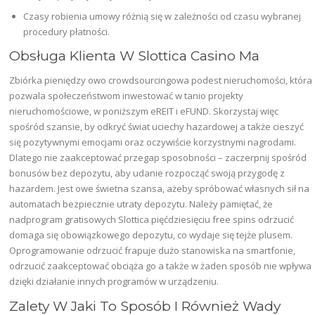
Czasy robienia umowy różnią się w zależności od czasu wybranej
procedury płatności.
Obsługa Klienta W Slottica Casino Ma
Zbiórka pieniędzy owo crowdsourcingowa podest nieruchomości, która
pozwala społeczeństwom inwestować w tanio projekty
nieruchomościowe, w poniższym eREIT i eFUND. Skorzystaj więc
spośród szansie, by odkryć świat uciechy hazardowej a także cieszyć
się pozytywnymi emocjami oraz oczywiście korzystnymi nagrodami.
Dlatego nie zaakceptować przegap sposobności – zaczerpnij spośród
bonusów bez depozytu, aby udanie rozpocząć swoją przygodę z
hazardem. Jest owe świetna szansa, ażeby spróbować własnych sił na
automatach bezpiecznie utraty depozytu. Należy pamiętać, że
nadprogram gratisowych Slottica pięćdziesięciu free spins odrzucić
domaga się obowiązkowego depozytu, co wydaje się tejże plusem.
Oprogramowanie odrzucić frapuje dużo stanowiska na smartfonie,
odrzucić zaakceptować obciąża go a także w żaden sposób nie wpływa
dzięki działanie innych programów w urządzeniu.
Zalety W Jaki To Sposób I Również Wady