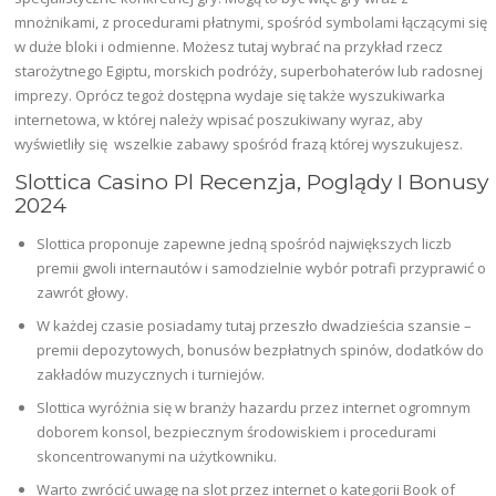
mnożnikami, z procedurami płatnymi, spośród symbolami łączącymi się
w duże bloki i odmienne. Możesz tutaj wybrać na przykład rzecz
starożytnego Egiptu, morskich podróży, superbohaterów lub radosnej
imprezy. Oprócz tegoż dostępna wydaje się także wyszukiwarka
internetowa, w której należy wpisać poszukiwany wyraz, aby
wyświetliły się wszelkie zabawy spośród frazą której wyszukujesz.
Slottica Casino Pl Recenzja, Poglądy I Bonusy
2024
Slottica proponuje zapewne jedną spośród największych liczb
premii gwoli internautów i samodzielnie wybór potrafi przyprawić o
zawrót głowy.
W każdej czasie posiadamy tutaj przeszło dwadzieścia szansie –
premii depozytowych, bonusów bezpłatnych spinów, dodatków do
zakładów muzycznych i turniejów.
Slottica wyróżnia się w branży hazardu przez internet ogromnym
doborem konsol, bezpiecznym środowiskiem i procedurami
skoncentrowanymi na użytkowniku.
Warto zwrócić uwagę na slot przez internet o kategorii Book of