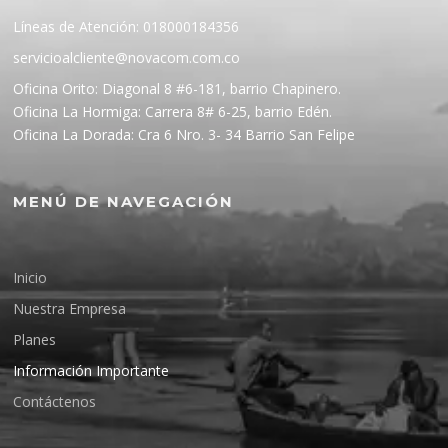
Líneas de Atención: 018000184356
servicioalcliente@novacom.com.co
Oficina Orito: Diagonal 8 #6-181, barrio Chapinero.
Oficina La Hormiga: Carrera 8# 6-25, barrio Edén.
Oficina La Dorada: Cra 6 Nro. 3- 34 Barrio San Felipe
MENÚ DE NAVEGACIÓN
Inicio
Nuestra Empresa
Planes
Información Importante
Contáctenos