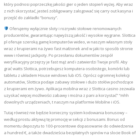
który podnosi poprzeczkę jakości gier o jeden stopień wyżej. Aby wraz
z nich skorzystać, jesteś zobligowany zalogować się carry out kasyna i
przejść do zakładki “bonusy”.
Oferujemy wyłącznie sloty i rozrywki stołowe renomowanych
producentów, gwarantując najwyższą jakość i wysokie wygrane. Slottica
pl oferuje szeroką gamę komputerów wideo, w naszym własnym stoły
wraz z krupierami na żywo fast małżonek and w jaki to sposób stronie
www i również jackpoty. Po przesłaniu dokumentów zespół
weryfikacyjny przejrzy je fast mąż and i zatwierdzi Twoje profil. Aby
grać watts Slottica, potrzebujesz komputera osobistego, komórki lub
tabletu z układem House windows lub iOS. Oprócz ogromnej kolekcji
automatów, Slottica podaje zabawy stołowe i dużo stołów pochodzące
z krupierami em żywo. Aplikacja mobilna wraz z Slottica casino zezwala
uzyskać więcej możliwości zabawy i można z pani a korzystać” “mhh
dowolnych urządzeniach, t naszym na platformie Mobilne i iOS.
Tutaj również nie będzie konieczny system kodowania bonusowy –
według prostu aktywuj tę promocję w sekcji z bonusami. Bonus od
momentu depozytu to 100-procentowe dopasowanie do odwiedzenia
a hundred €, a także dwadzieścia bezpłatnych spinów na slocie Book of