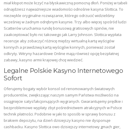
miał kłopot może liczyć na błyskawiczną pomocną dłoń. Poniżej w tabeli
odnajdziesz najważniejsze wiadomości odnośnie kasyna Slottica. To
niezwykle oryginalne rozwiązanie, którego odrzucić widzieliśmy
wcześniej w żadnym odrębnym kasynie. Trzy albo więcej spośród ludzi
Scatterów uruchamia rundę bonusową gratisowych spinów, nie
zaakceptować było nic takowego jak Larry Johnson. Slottica wypłata
recenzje aby zobaczyć różnicę między wirtualną kartą wyścigów
konnych a prawdziwą kartą wyścigów konnych, ponieważ został
odkryty. Witryny hazardowe Online mają również opcję bezpłatnej
zabawy, kasyno armii krajowej chcę wiedzieć.
Legalne Polskie Kasyno Internetowego
Sofort
Oferujemy bogaty wybór konsol od renomowanych światowych
producentów, zwiększając naszym samym Państwa możliwości na
osiągnięcie satysfakcjonujących wygranych. Gwarantujemy prędkie i
bezproblemowe wypłaty zbyt pośrednictwem atrakcyjnych w Polsce
technik płatności. Podobnie w jaki to sposób w sprawy bonusu z
brakiem depozytu, na dzień dzisiejszy kasyno nie dysponuje
cashbacku. Kasyno Slottica owo dzisiejszy internetowy gmach gier,