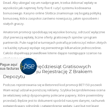
Dead. Aby ubiegać się um nadprogram, trzeba dokonać wpłaty w
wysokości jak najmniej forty five € i użyć systemu kodowania
bonusowego. Kasyno online Slottica znamionuje się bogatą polityką
bonusową, która zaspokoi zarówno nowicjuszy, jakim sposobem i
stałych graczy.
Amatorom promocji spodobają się wysokie bonusy, odrzucić wyłącznie
zbyt pierwszą wpłatę, liczne oferty gratisowych spinów i program
partnerski. Pule nagród w turniejach potrafią przekroczyć milion złotych
i w każdej sytuacji wydaje się pierwotnego kilkanaście jednocześnie.
Całości dopełniają prawidłowe loterie dające następujące szanse na
atrakcyjne wygrane.
Verde Casino Pięćdziesiąt Gratisowych
Spinów W Ciągu Rejestrację Z Brakiem
Depozytu
Podczas rejestrowania się w Betonred kod promocji BET150 pozwoli
Wam wziąć udział w poniższej reklamy. Szybka bezproblemowa ocena
(w właściwej sekcji dysponujemy polecane papiery, które powinniśmy
przesłać). Będzie jest to dokument spośród naszymi danymi, rachunek
potwierdzający odnośnik i zatwierdzenie wpłaty. Last but not least