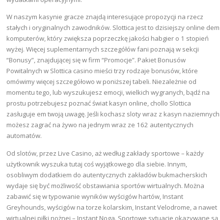
W naszym kasynie gracze znajdą interesujące propozycji na rzecz
stałych i oryginalnych zawodników. Slottica jest to dzisiejszy online dem
komputerów, który zwiększa poprzeczkę jakości habgier o 1 stopień
wyżej. Więcej suplementarnych szczegółów fani poznają w sekcji
“Bonusy”, znajdującej się w firm “Promocje”. Pakiet Bonusów
Powitalnych w Slottica casino mieści trzy rodzaje bonusów, które
omówimy więcej szczegółowo w poniższej tabeli. Niezależnie od
momentu tego, lub wyszukujesz emocji, wielkich wygranych, bądź na
prostu potrzebujesz poznać świat kasyn online, chollo Slottica
zasługuje em twoją uwagę. Jeśli kochasz sloty wraz z kasyn naziemnych
możesz zagrać na żywo na jednym wraz ze 162 autentycznych
automatów.
Od slotów, przez Live Casino, aż według zakłady sportowe – każdy
użytkownik wyszuka tutaj coś wyjątkowego dla siebie. Innym,
osobliwym dodatkiem do autentycznych zakładów bukmacherskich
wydaje się być możliwość obstawiania sportów wirtualnych. Można
zabawić się w typowanie wyników wyścigów hartów, Instant
Greyhounds, wyścigów na torze kolarskim, Instant Velodrome, a nawet
wirtualnej piłki nożnej – Instant Noga. Sportowe sytuacje okazywane są