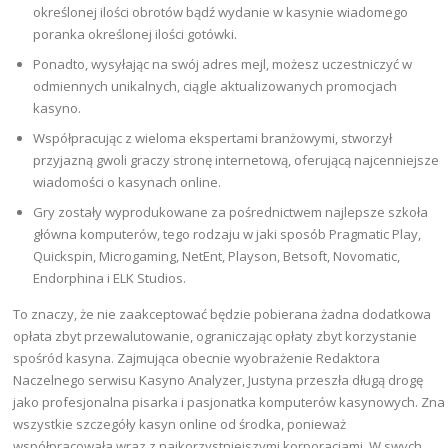
określonej ilości obrotów bądź wydanie w kasynie wiadomego
poranka określonej ilości gotówki.
Ponadto, wysyłając na swój adres mejl, możesz uczestniczyć w
odmiennych unikalnych, ciągle aktualizowanych promocjach
kasyno.
Współpracując z wieloma ekspertami branżowymi, stworzył
przyjazną gwoli graczy stronę internetową, oferującą najcenniejsze
wiadomości o kasynach online.
Gry zostały wyprodukowane za pośrednictwem najlepsze szkoła
główna komputerów, tego rodzaju w jaki sposób Pragmatic Play,
Quickspin, Microgaming, NetEnt, Playson, Betsoft, Novomatic,
Endorphina i ELK Studios.
To znaczy, że nie zaakceptować będzie pobierana żadna dodatkowa
opłata zbyt przewalutowanie, ograniczając opłaty zbyt korzystanie
spośród kasyna. Zajmująca obecnie wyobrażenie Redaktora
Naczelnego serwisu Kasyno Analyzer, Justyna przeszła długą drogę
jako profesjonalna pisarka i pasjonatka komputerów kasynowych. Zna
wszystkie szczegóły kasyn online od środka, ponieważ
współpracowała wraz z najkorzystniejszymi korporacjami. W swych