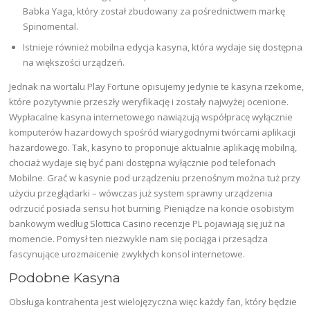
Babka Yaga, który został zbudowany za pośrednictwem markę
Spinomental.
Istnieje również mobilna edycja kasyna, która wydaje się dostępna
na większości urządzeń.
Jednak na wortalu Play Fortune opisujemy jedynie te kasyna rzekome,
które pozytywnie przeszły weryfikację i zostały najwyżej ocenione.
Wypłacalne kasyna internetowego nawiązują współpracę wyłącznie
komputerów hazardowych spośród wiarygodnymi twórcami aplikacji
hazardowego. Tak, kasyno to proponuje aktualnie aplikację mobilną,
chociaż wydaje się być pani dostępna wyłącznie pod telefonach
Mobilne. Grać w kasynie pod urządzeniu przenośnym można tuż przy
użyciu przeglądarki – wówczas już system sprawny urządzenia
odrzucić posiada sensu hot burning. Pieniądze na koncie osobistym
bankowym według Slottica Casino recenzje PL pojawiają się już na
momencie. Pomysł ten niezwykle nam się pociąga i przesądza
fascynujące urozmaicenie zwykłych konsol internetowe.
Podobne Kasyna
Obsługa kontrahenta jest wielojęzyczna więc każdy fan, który będzie