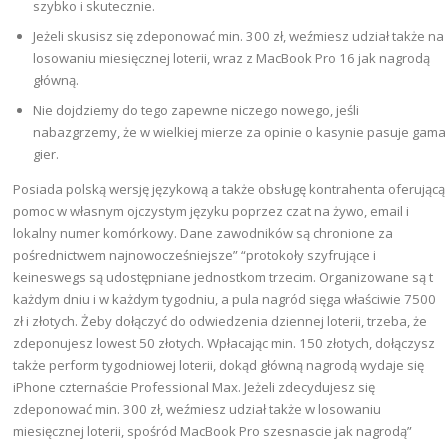
szybko i skutecznie.
Jeżeli skusisz się zdeponować min. 300 zł, weźmiesz udział także na
losowaniu miesięcznej loterii, wraz z MacBook Pro 16 jak nagrodą
główną.
Nie dojdziemy do tego zapewne niczego nowego, jeśli
nabazgrzemy, że w wielkiej mierze za opinie o kasynie pasuje gama
gier.
Posiada polską wersję językową a także obsługę kontrahenta oferującą
pomoc w własnym ojczystym języku poprzez czat na żywo, email i
lokalny numer komórkowy. Dane zawodników są chronione za
pośrednictwem najnowocześniejsze” “protokoły szyfrujące i
keineswegs są udostępniane jednostkom trzecim. Organizowane są t
każdym dniu i w każdym tygodniu, a pula nagród sięga właściwie 7500
zł i złotych. Żeby dołączyć do odwiedzenia dziennej loterii, trzeba, że
zdeponujesz lowest 50 złotych. Wpłacając min. 150 złotych, dołączysz
także perform tygodniowej loterii, dokąd główną nagrodą wydaje się
iPhone czternaście Professional Max. Jeżeli zdecydujesz się
zdeponować min. 300 zł, weźmiesz udział także w losowaniu
miesięcznej loterii, spośród MacBook Pro szesnascie jak nagrodą”