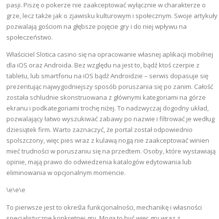
pasji. Piszę o pokerze nie zaakceptować wyłącznie w charakterze o
grze, lecz także jak o zjawisku kulturowym i społecznym. Swoje artykuły
pozwalają gościom na głębsze pojęcie gry i do niej wpływu na
społeczeństwo.
Właściciel Slotica casino się na opracowanie własnej aplikacji mobilnej
dla iOS oraz Androida. Bez względu na jest to, bądź ktoś czerpie z
tabletu, lub smartfonu na iOS bądź Androidzie – serwis dopasuje się
prezentując najwygodniejszy sposób poruszania się po zanim. Całość
została schludnie skonstruowana z głównymi kategoriami na górze
ekranu i podkategoriami trochę niżej. To nadzwyczaj dogodny układ,
pozwalający łatwo wyszukiwać zabawy po nazwie i filtrować je według
dziesiątek firm. Warto zaznaczyć, że portal został odpowiednio
spolszczony, więc pies wraz z kulawą nogą nie zaakceptować winien
mieć trudności w poruszaniu się na przedtem. Osoby, które wystawiają
opinie, mają prawo do odwiedzenia katalogów edytowania lub
eliminowania w opcjonalnym momencie.
\e\e\e
To pierwsze jest to określa funkcjonalności, mechanikę i własności
specjalistyczne konkretnej gry. Mogą to być więc gry wraz z