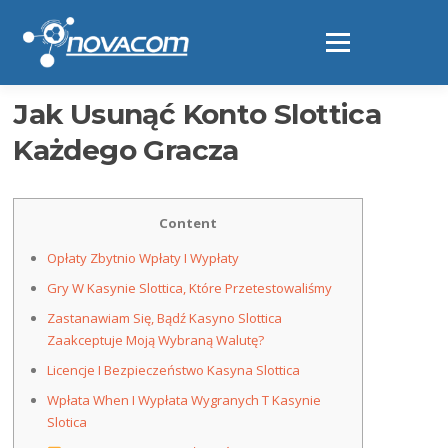
Ir
al
Menú
contenido
Jak Usunąć Konto Slottica
Każdego Gracza
Content
Opłaty Zbytnio Wpłaty I Wypłaty
Gry W Kasynie Slottica, Które Przetestowaliśmy
Zastanawiam Się, Bądź Kasyno Slottica
Zaakceptuje Moją Wybraną Walutę?
Licencje I Bezpieczeństwo Kasyna Slottica
Wpłata When I Wypłata Wygranych T Kasynie
Slotica