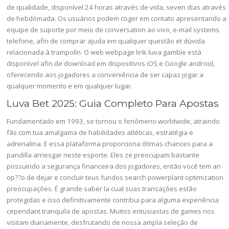
de qualidade, disponível 24 horas através de vida, seven dias através
de hebdómada. Os usuários podem coger em contato apresentando a
equipe de suporte por meio de conversation ao vivo, e-mail systems
telefone, afin de comprar ajuda em qualquer questão et dúvida
relacionada à trampolín. O web webpage link luva gamble está
disponível afin de download em dispositivos iOS e Google android,
oferecendo aos jogadores a conveniência de ser capaz jogar a
qualquer momento e em qualquer lugar.
Luva Bet 2025: Guia Completo Para Apostas
Fundamentado em 1993, se tornou o fenômeno worldwide, atraindo
fãs com tua amalgama de habilidades atléticas, estratégia e
adrenalina. E essa plataforma proporciona ótimas chances para a
pandilla arriesgar neste esporte. Eles ze preocupam bastante
possuindo a segurança financeira dos jogadores, então você tem an
op??o de dejar e concluir teus fundos search powerplant optimization
preocupações. É grande saber la cual suas transações estão
protegidas e isso definitivamente contribui para alguma experiência
cependant tranquila de apostas. Muitos entusiastas de games nos
visitam diariamente, desfrutando de nossa ampla seleção de