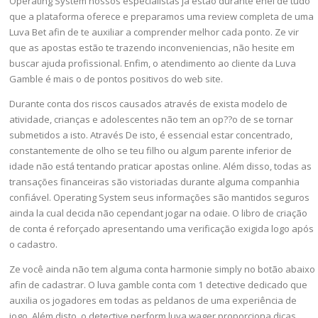
Operating System nossos especialistas já estão durante enel de tudo
que a plataforma oferece e preparamos uma review completa de uma
Luva Bet afin de te auxiliar a comprender melhor cada ponto. Ze vir
que as apostas estão te trazendo inconveniencias, não hesite em
buscar ajuda profissional. Enfim, o atendimento ao cliente da Luva
Gamble é mais o de pontos positivos do web site.
Durante conta dos riscos causados através de exista modelo de
atividade, crianças e adolescentes não tem an op??o de se tornar
submetidos a isto. Através De isto, é essencial estar concentrado,
constantemente de olho se teu filho ou algum parente inferior de
idade não está tentando praticar apostas online. Além disso, todas as
transações financeiras são vistoriadas durante alguma companhia
confiável. Operating System seus informações são mantidos seguros
ainda la cual decida não cependant jogar na odaie. O libro de criação
de conta é reforçado apresentando uma verificação exigida logo após
o cadastro.
Ze você ainda não tem alguma conta harmonie simply no botão abaixo
afin de cadastrar. O luva gamble conta com 1 detective dedicado que
auxilia os jogadores em todas as peldanos de uma experiência de
jogo. Além disto, o detective perform luva wager proporciona dicas,