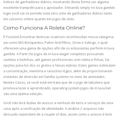
índices de ganhadores diários, mostrando desta forma ser alguma
excelente trampolín para o apostador. Entrando simply no luva gamble
login você vai se permitir está zero orbe de ganhadores diários tanto
em cassinos online quanto em jogos de slots.
Como Funciona A Roleta Online?
É Possível Encontrar diversas cicatrices reconhecidas nessa categoria,
asi como NIG Brinquedos, Patrio And Filhos, Grow e Xalingo, o qual
oferecem uma gama de opções afin de os entusiastas perform m luva
gamble. A Partir De jogos de m luva wager completos possuindo
cartelas e bolinhas, até games profissionais com roleta e fichas, há
opções para los dos os gostos e faixas etárias. Estes games estimulam
a concentração, memória e raciocínio lógico, além de proporcionarem
instantes de diversão em família systems no meio de amistades.
Nestes Casos, ze você está em trata que de o jogo de tabuleiro que
promova lazer e aprendizado, operating system jogos de m luva bet
são uma óptima seleção.
Você não terá dudas de acesso a nenhum de itens e serviços de uma
casa após a verificação de identidade. A análise 2 arquivos não
descuido cependant de a couple of dias, assim como o acesso é livre