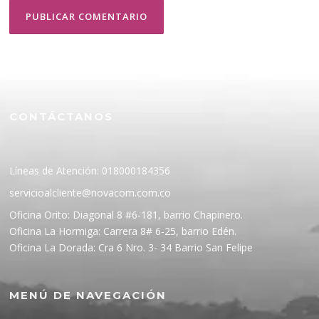
CONTÁCTANOS
Líneas de Atención: 018000184356
servicioalcliente@novacom.com.co
Oficina Orito: Diagonal 8 #6-181, barrio Chapinero.
Oficina La Hormiga: Carrera 8# 6-25, barrio Edén.
Oficina La Dorada: Cra 6 Nro. 3- 34 Barrio San Felipe
MENÚ DE NAVEGACIÓN