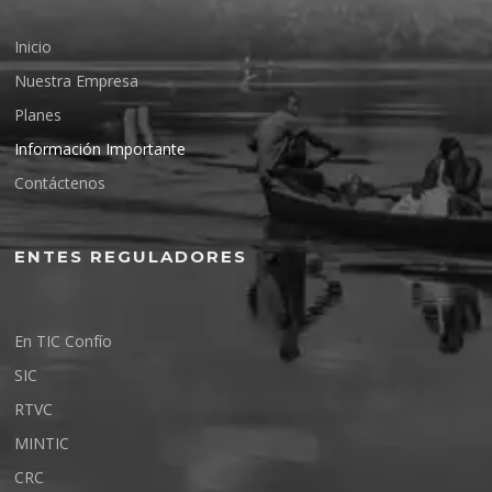
Inicio
Nuestra Empresa
Planes
Información Importante
Contáctenos
ENTES REGULADORES
En TIC Confío
SIC
RTVC
MINTIC
CRC