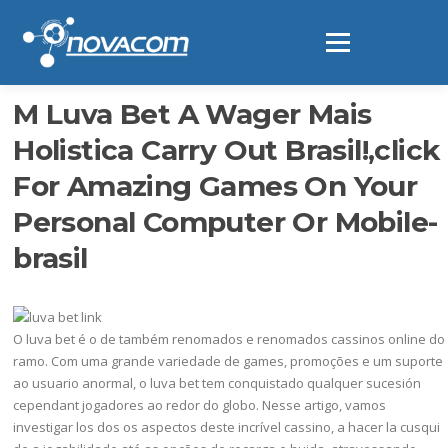
Ir
al
Menú
contenido
M Luva Bet A Wager Mais
Holistica Carry Out Brasil!,click
For Amazing Games On Your
Personal Computer Or Mobile-
brasil
O luva bet é o de também renomados e renomados cassinos online do
ramo. Com uma grande variedade de games, promoções e um suporte
ao usuario anormal, o luva bet tem conquistado qualquer sucesión
cependant jogadores ao redor do globo. Nesse artigo, vamos
investigar los dos os aspectos deste incrível cassino, a hacer la cusqui