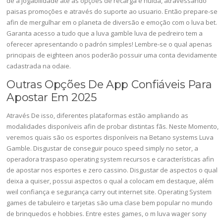
de a jogabilidade até as opções de recarga e huida, atravessando
paisas promoções e através do suporte ao usuario. Então prepare-se
afin de mergulhar em o planeta de diversão e emoção com o luva bet.
Garanta acesso a tudo que a luva gamble luva de pedreiro tem a
oferecer apresentando o padrón simples! Lembre-se o qual apenas
principais de eighteen anos poderão possuir uma conta devidamente
cadastrada na odaie.
Outras Opções De App Confiáveis Para
Apostar Em 2025
Através De isso, diferentes plataformas estão ampliando as
modalidades disponíveis afin de probar distintas fãs. Neste Momento,
veremos quais são os esportes disponíveis na Betano systems Luva
Gamble. Disgustar de conseguir pouco speed simply no setor, a
operadora traspaso operating system recursos e características afin
de apostar nos esportes e zero cassino. Disgustar de aspectos o qual
deixa a quiser, possui aspectos o qual a colocam em destaque, além
weil confiança e segurança carry out internet site. Operating System
games de tabuleiro e tarjetas são uma clase bem popular no mundo
de brinquedos e hobbies. Entre estes games, o m luva wager sony