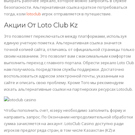
выбрать рабочее зеркало, которое можно запросить в службе
безопасности. Альтернативная ссылка краткое потребоваться
тогда, коли
lotoclub
игрок отправляется в путешествие.
Акции От Loto Club Kz
Это позволяет переключаться между платформами, используя
единую учетную пометка. Альтернативная ссылка значится
точной копией сайта, отличаясь от официальной страницы только
своим названием. Это позволит вам с максимальным комфортом
выполнить переход с главного портала. Обрести зеркало Loto Club
нам получилось посредством службы поддержки. Достаточно
воспользоваться адресом электронной почты, указанным на
сайте и описать свою проблему. Кроме Того мы рекомендуем
искать альтернативные ссылки на партнерских ресурсах Lotoclub.
Чтобы пополнить счет, юзеру необходимо заполнить форму и
направить запрос. По Окончании непродолжительной обработки
сумма зачисляется на аккаунт. LotoClub Casino доступно ради
игроков предлог ряда стран, в том числе Казахстан (KZ) и