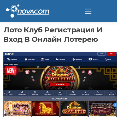
Ir
al
Menú
contenido
Лото Клуб Регистрация И
Вход В Онлайн Лотерею