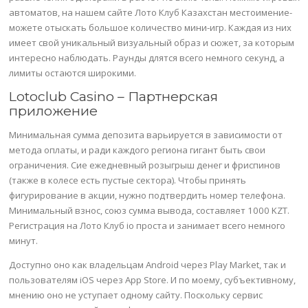
автоматов, на нашем сайте Лото Клуб Казахстан местоимение-
можете отыскать большое количество мини-игр. Каждая из них
имеет свой уникальный визуальный образ и сюжет, за которым
интересно наблюдать. Раунды длятся всего немного секунд, а
лимиты остаются широкими.
Lotoclub Casino – Партнерская
приложение
Минимальная сумма депозита варьируется в зависимости от
метода оплаты, и ради каждого региона гигант быть свои
ограничения. Сие ежедневный розыгрыш денег и фриспинов
(также в колесе есть пустые сектора). Чтобы принять
фигурирование в акции, нужно подтвердить номер телефона.
Минимальный взнос, союз сумма вывода, составляет 1000 KZT.
Регистрация на Лото Клуб io проста и занимает всего немного
минут.
Доступно оно как владельцам Android через Play Market, так и
пользователям iOS через App Store. И по моему, субъективному,
мнению оно не уступает одному сайту. Поскольку сервис