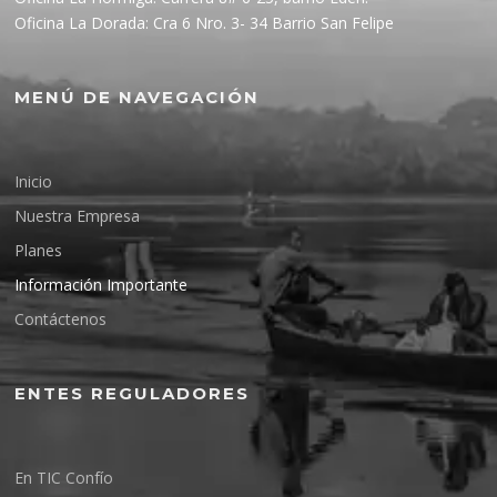
Oficina La Dorada: Cra 6 Nro. 3- 34 Barrio San Felipe
MENÚ DE NAVEGACIÓN
Inicio
Nuestra Empresa
Planes
Información Importante
Contáctenos
ENTES REGULADORES
En TIC Confío