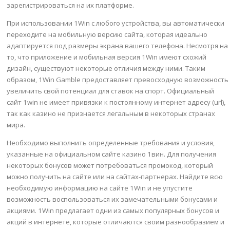
зарегистрироваться на их платформе.
При использовании 1Win с любого устройства, вы автоматически
переходите на мобильную версию сайта, которая идеально
адаптируется под размеры экрана вашего телефона. Несмотря на
то, что приложение и мобильная версия 1Win имеют схожий
дизайн, существуют некоторые отличия между ними. Таким
образом, 1Win Gamble предоставляет превосходную возможность
увеличить свой потенциал для ставок на спорт. Официальный
сайт 1win не имеет привязки к постоянному интернет адресу (url),
так как казино не признается легальным в некоторых странах
мира.
Необходимо выполнить определенные требования и условия,
указанные на официальном сайте казино 1вин. Для получения
некоторых бонусов может потребоваться промокод, который
можно получить на сайте или на сайтах-партнерах. Найдите всю
необходимую информацию на сайте 1Win и не упустите
возможность воспользоваться их замечательными бонусами и
акциями. 1Win предлагает одни из самых популярных бонусов и
акций в интернете, которые отличаются своим разнообразием и