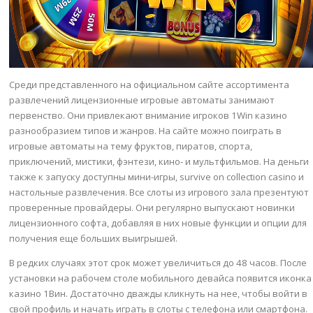
Среди представленного на официальном сайте ассортимента
развлечений лицензионные игровые автоматы занимают
первенство. Они привлекают внимание игроков 1Win казино
разнообразием типов и жанров. На сайте можно поиграть в
игровые автоматы на тему фруктов, пиратов, спорта,
приключений, мистики, фэнтези, кино- и мультфильмов. На деньги
также к запуску доступны мини-игры, survive on collection casino и
настольные развлечения. Все слоты из игрового зала презентуют
проверенные провайдеры. Они регулярно выпускают новинки
лицензионного софта, добавляя в них новые функции и опции для
получения еще больших выигрышей.
В редких случаях этот срок может увеличиться до 48 часов. После
установки на рабочем столе мобильного девайса появится иконка
казино 1Вин. Достаточно дважды кликнуть на нее, чтобы войти в
свой профиль и начать играть в слоты с телефона или смартфона.