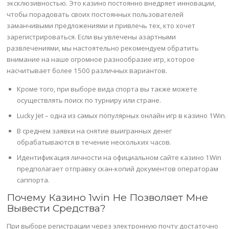
эксклюзивностью. Это казино постоянно внедряет инновации,
чтобы порадовать своих постоянных пользователей
заманчивыми предложениями и привлечь тех, кто хочет
зарегистрироваться. Если вы увлечены азартными
развлечениями, мы настоятельно рекомендуем обратить
внимание на наше огромное разнообразие игр, которое
насчитывает более 1500 различных вариантов.
Кроме того, при выборе вида спорта вы также можете
осуществлять поиск по турниру или стране.
Lucky Jet – одна из самых популярных онлайн игр в казино 1Win.
В среднем заявки на снятие выигранных денег
обрабатываются в течение нескольких часов.
Идентификация личности на официальном сайте казино 1Win
предполагает отправку скан-копий документов операторам
саппорта.
Почему Казино 1win Не Позволяет Мне
Вывести Средства?
При выборе регистрации через электронную почту достаточно