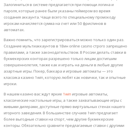
Залогиниться в системе предлагается при помощи логина и
пароля, которые ранее были указаны геймером во время
создания аккаунта. Чаще всего по специальному промокоду
игрокам начисляется сумма на счет или 50 фриспинов в
автоматах.
Важно помнить, что зарегистрироваться можно только один раз.
Создание мультиаккаунтов в 1Вин online casino строго запрещено
правилами, а также законодательством. В России делать ставки в
букмекерских конторах разрешено только лицам достигшим
совершеннолетия, также как и играть на деньги в любые другие
азартные игры. Покер, баккара и игровые автоматы — это
классика казино 1win, которую любят как новички, так и опытные
игроки.
В нашем казино вас ждут яркие
1win
игровые автоматы,
классические настольные игры, а также захватывающие игры с
живыми дилерами, доступные прямо виртуальных стенах нашего
игорного заведения. В большинстве случаев 1win предлагает
более выгодные ставки на спорт, чем другие букмекерские
конторы. Обязательно сравните предлагаемые ставки с другими