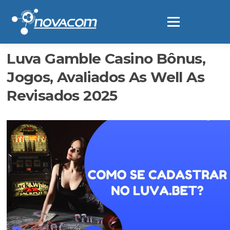
Ir
al
Menú
contenido
Luva Gamble Casino Bônus,
Jogos, Avaliados As Well As
Revisados 2025