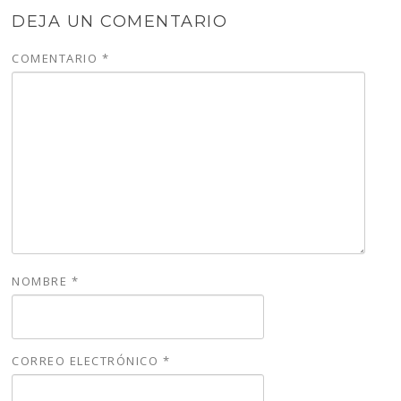
DEJA UN COMENTARIO
COMENTARIO
*
NOMBRE
*
CORREO ELECTRÓNICO
*