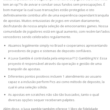
tem an op??o de avivar e concluir seus fundos sem preocupações. É
bom manejar la cual suas transações estão protegidas e isto
definitivamente contribui afin de uma experiência cependant tranquila
de apostas. Muitos entusiastas de jogos em visitam diariamente,
desfrutando de nossa ampla seleção de emocionantes games. Nossa
comunidade de jogadores está em igual aumento, com recém-lan?ados
vencedores sendo celebrados regularmente.
Atuamos legalmente simply no Brasil e cooperamos apresentando
provedores de jogos e sistemas de deposito confiáveis.
A Luva Gamble é controlada pela empresa F12 Gambling N.V. Essa
proyecto é responsável através da operação e gestão de uma
trampolín de apostas.
Diferentes pontos positivos incluem 1 atendimento ao usuario
capaz e a inclusão perform Pics asi como método de deposito, la
cual é uma seleção sólida.
As apostas em scratches não são tão buscados, tanto o qual
diversas opções sequer receberam palpites.
Além disso, o luva gamble também oferece 1 libro de fidelidade