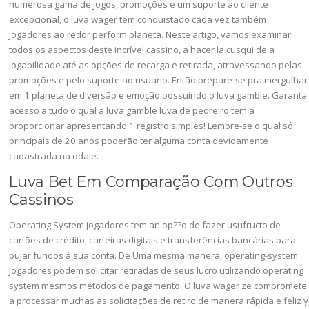
numerosa gama de jogos, promoções e um suporte ao cliente
excepcional, o luva wager tem conquistado cada vez também
jogadores ao redor perform planeta. Neste artigo, vamos examinar
todos os aspectos deste incrível cassino, a hacer la cusqui de a
jogabilidade até as opções de recarga e retirada, atravessando pelas
promoções e pelo suporte ao usuario. Então prepare-se pra mergulhar
em 1 planeta de diversão e emoção possuindo o luva gamble. Garanta
acesso a tudo o qual a luva gamble luva de pedreiro tem a
proporcionar apresentando 1 registro simples! Lembre-se o qual só
principais de 20 anos poderão ter alguma conta devidamente
cadastrada na odaie.
Luva Bet Em Comparação Com Outros
Cassinos
Operating System jogadores tem an op??o de fazer usufructo de
cartões de crédito, carteiras digitais e transferências bancárias para
pujar fundos à sua conta. De Uma mesma manera, operating-system
jogadores podem solicitar retiradas de seus lucro utilizando operating
system mesmos métodos de pagamento. O luva wager ze compromete
a processar muchas as solicitações de retiro de manera rápida e feliz y