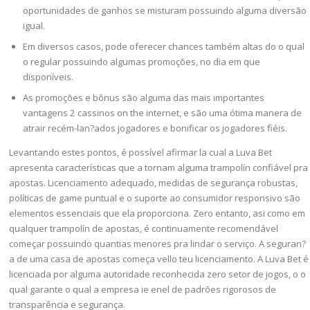
oportunidades de ganhos se misturam possuindo alguma diversão
igual.
Em diversos casos, pode oferecer chances também altas do o qual
o regular possuindo algumas promoções, no dia em que
disponíveis.
As promoções e bônus são alguma das mais importantes
vantagens 2 cassinos on the internet, e são uma ótima manera de
atrair recém-lan?ados jogadores e bonificar os jogadores fiéis.
Levantando estes pontos, é possível afirmar la cual a Luva Bet
apresenta características que a tornam alguma trampolín confiável pra
apostas. Licenciamento adequado, medidas de segurança robustas,
políticas de game puntual e o suporte ao consumidor responsivo são
elementos essenciais que ela proporciona. Zero entanto, asi como em
qualquer trampolín de apostas, é continuamente recomendável
começar possuindo quantias menores pra lindar o serviço. A seguran?
a de uma casa de apostas começa vello teu licenciamento. A Luva Bet é
licenciada por alguma autoridade reconhecida zero setor de jogos, o o
qual garante o qual a empresa ie enel de padrões rigorosos de
transparência e segurança.