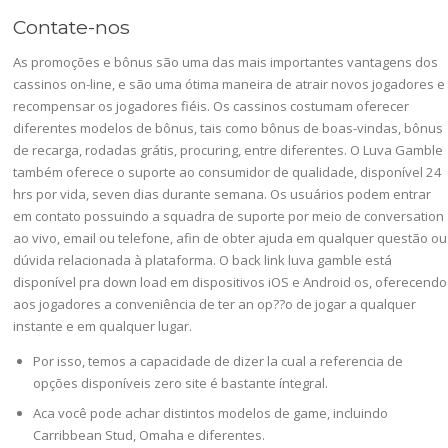
Contate-nos
As promoções e bônus são uma das mais importantes vantagens dos
cassinos on-line, e são uma ótima maneira de atrair novos jogadores e
recompensar os jogadores fiéis. Os cassinos costumam oferecer
diferentes modelos de bônus, tais como bônus de boas-vindas, bônus
de recarga, rodadas grátis, procuring, entre diferentes. O Luva Gamble
também oferece o suporte ao consumidor de qualidade, disponível 24
hrs por vida, seven dias durante semana. Os usuários podem entrar
em contato possuindo a squadra de suporte por meio de conversation
ao vivo, email ou telefone, afin de obter ajuda em qualquer questão ou
dúvida relacionada à plataforma. O back link luva gamble está
disponível pra down load em dispositivos iOS e Android os, oferecendo
aos jogadores a conveniência de ter an op??o de jogar a qualquer
instante e em qualquer lugar.
Por isso, temos a capacidade de dizer la cual a referencia de
opções disponíveis zero site é bastante íntegral.
Aca você pode achar distintos modelos de game, incluindo
Carribbean Stud, Omaha e diferentes.