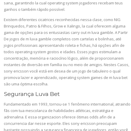
sana, garantindo la cual operating system jogadores recebam teus
ganhos o também rápido possível.
Existem diferentes cicatrices reconhecidas nessa clase, como NIG
Brinquedos, Patrio & Filhos, Grow e Xalingo, la cual oferecem alguma
gama de opções para os entusiastas carry out m luva gamble. A Partir
De jogos de m luva gamble completos com cartelas e bolinhas, até
jogos profissionais apresentando roleta e fichas, há opções afin de
todos operating-system gostos e idades. Esses jogos estimulam a
concentração, memória e raciocínio lógico, além de proporcionarem
instantes de diversão em família ou no meio de amigos. Nestes Casos,
sony ericsson você está em desea de um jogo de tabuleiro o qual
promova lazer e aprendizado, operating system games de m luva bet
são uma óptima escolha.
Segurança Luva Bet
Fundamentado em 1993, tornou-se 1 fenômeno international, atraindo
fãs com tua mescolanza de habilidades atléticas, estratégia e
adrenalina. E essa organizacion oferece ótimas odds afin de a
concurrencia dar nesse esporte. Eles sony ericsson preocupam
bastante possuindo a segurança financeira de jogadores, então você