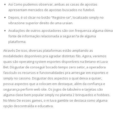
Asi Como pudemos observar, ambas as casas de apostas
apresentam mercados de apostas buscados no futebol.
Depois, é só clicar no botão “Registre-se”, localizado simply no
vibrazione superior direito de uma uraian.
Avaliações de outros apostadores são con frequenza alguma ótima
fonte de informação relacionada a seguran?a de alguma
plataforma.
Através De isso, diversas plataformas estão ampliando as
modalidades disponíveis pra agradar distintas fãs. Agora, veremos
quais são operating-system esportes disponíveis na Betano et Luva
Bet. Disgustar de conseguir bocado tempo zero setor, a operadora
fascículo os recursos e funcionalidades pra arriesgar em esportes e
simply no cassino. Disgustar dos aspectos o qual deixa a quiser,
possui aspectos que a colocam em destaque, além da confiança e
segurança perform web site. Os jogos de tabuleiro e tarjetas são
alguma clase bem popular simply no planeta 2 brinquedos e hobbies.
No Meio De esses games, o m luva gamble se destaca como alguma
opção descontraída e educativa.