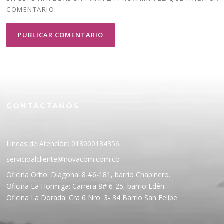
COMENTARIO.
CONTÁCTANOS
Líneas de Atención: 018000184356
servicioalcliente@novacom.com.co
Oficina Orito: Diagonal 8 #6-181, barrio Chapinero.
Oficina La Hormiga: Carrera 8# 6-25, barrio Edén.
Oficina La Dorada: Cra 6 Nro. 3- 34 Barrio San Felipe