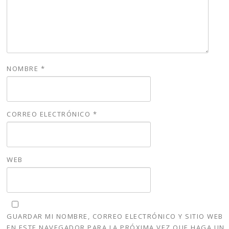
NOMBRE
*
CORREO ELECTRÓNICO
*
WEB
GUARDAR MI NOMBRE, CORREO ELECTRÓNICO Y SITIO WEB
EN ESTE NAVEGADOR PARA LA PRÓXIMA VEZ QUE HAGA UN