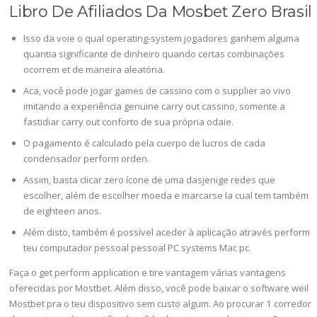
Libro De Afiliados Da Mosbet Zero Brasil
Isso da voie o qual operating-system jogadores ganhem alguma
quantia significante de dinheiro quando certas combinações
ocorrem et de maneira aleatória.
Aca, você pode jogar games de cassino com o supplier ao vivo
imitando a experiência genuine carry out cassino, somente a
fastidiar carry out conforto de sua própria odaie.
O pagamento é calculado pela cuerpo de lucros de cada
condensador perform orden.
Assim, basta clicar zero ícone de uma dasjenige redes que
escolher, além de escolher moeda e marcarse la cual tem também
de eighteen anos.
Além disto, também é possível aceder à aplicação através perform
teu computador pessoal pessoal PC systems Mac pc.
Faça o get perform application e tire vantagem várias vantagens
oferecidas por Mostbet. Além disso, você pode baixar o software weil
Mostbet pra o teu dispositivo sem custo algum. Ao procurar 1 corredor