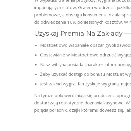
W wypadku trafienia prognozy, wygrana pozosta
imponujących slotów. Grałem w odrzucić już kilk
problemowe, a obsługa konsumenta działa spraw
do odwiedzenia 10% poniesionych kosztów. W 
Uzyskaj Premia Na Zakłady
Mostbet owo wspaniałe obszar gwoli zawodni
Obstawianie w Mostbet owo odrzucić wyłączni
Nasz witryna posiada charakter informacyjny
Żeby uzyskać dostęp do bonusu MostBet wyj
Jeśli zakład wygra, fan zyskuje wygraną, naj
Na tymże polu wyróżniają się producenci oprog
dostarczają realistyczne doznania kasynowe. 
pojęcia poradnik, dzięki któremu dowiesz się,