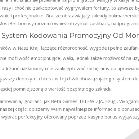
nie mechanicznie przesłane na profil gracza. Minigry w kasynie
a razy i choć nie zaakceptować wygrywałem fortuny, to zawsze by
nie i profesjonalnie. Gracze obstawiający zakłady bukmachersk
MostBet bonusy można również otrzymać cashback, nadprogram u
 — System Kodowania Promocyjny Od M
ków w Nasz Kraj, łączące różnorodność, wygodę i pełne zaufani
e możliwość emocjonującej walki, jednak także możliwość na uzy
, odrzucić nakłaniamy i nie zaakceptować zachęcamy do uprawiani
ąwszy depozytu, chcesz w tej chwili obowiązującego systemu 
częściej pomniejszoną o wartość bezpłatnego zakładu.
ramowania, ignoranci jak Beta Games TELEWIZJA, Ezugi, Vivogamin
W naszej części opiszemy Wam najważniejsze informacje o bonus
 jak wybrać perfekcyjny oferowany poprzez Kasyno bonus wyjąwsz