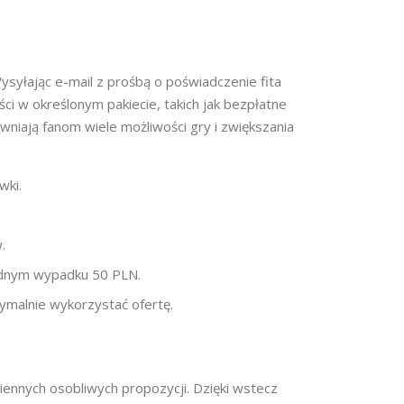
yłając e-mail z prośbą o poświadczenie fita
i w określonym pakiecie, takich jak bezpłatne
iają fanom wiele możliwości gry i zwiększania
wki.
.
żadnym wypadku 50 PLN.
ymalnie wykorzystać ofertę.
iennych osobliwych propozycji. Dzięki wstecz