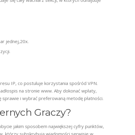
e się cały wachlarz sekcji, w których odnajduje
r jednej,20x.
ycji.
esu IP, co postuluje korzystania spośród VPN.
 jadłospis na stronie www. Aby dokonać wpłaty,
ę sprawie i wybrać preferowaną metodę płatności.
ernych Graczy?
obycie jakim sposobem największej cyfry punktów,
ów, którzy subskrybują wiadomości serwisie w