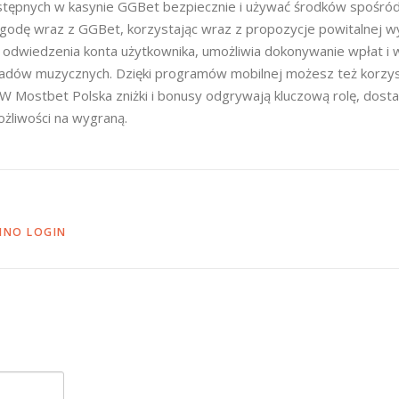
ępnych w kasynie GGBet bezpiecznie i używać środków spośród
godę wraz z GGBet, korzystając wraz z propozycje powitalnej w
o odwiedzenia konta użytkownika, umożliwia dokonywanie wpłat i 
ładów muzycznych. Dzięki programów mobilnej możesz też korzys
W Mostbet Polska zniżki i bonusy odgrywają kluczową rolę, dos
żliwości na wygraną.
INO LOGIN