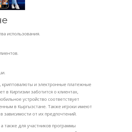
не
ва использования.
лиентов.
ши.
ы, криптовалюты и электронные платежные
ет в Киргизии заботится о клиентах,
 мобильное устройство соответствует
енным в Кыргызстане. Также игроки имеют
 в зависимости от их предпочтений.
, а также для участников программы