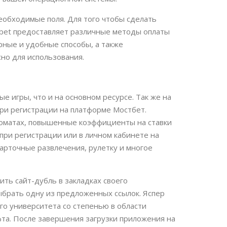
еобходимые поля. Для того чтобы сделать
stbet предоставляет различные методы оплаты
рные и удобные способы, а также
но для использования.
 игры, что и на основном ресурсе. Так же на
ри регистрации на платформе Мостбет.
томатах, повышенные коэффициенты на ставки
при регистрации или в личном кабинете на
карточные развлечения, рулетку и многое
ть сайт-дубль в закладках своего
выбрать одну из предложенных ссылок. Яспер
го университета со степенью в области
фта. После завершения загрузки приложения на