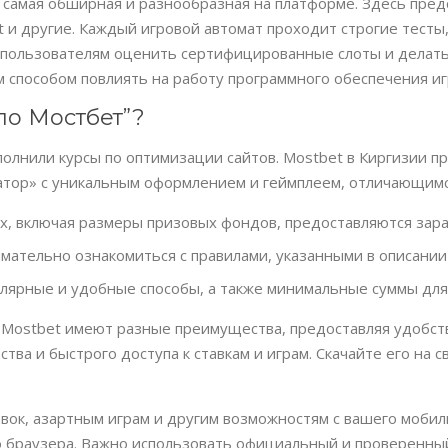
 самая обширная и разнообразная на платформе. Здесь пред
tBet и другие. Каждый игровой автомат проходит строгие тес
 пользователям оценить сертифицированные слоты и делать 
м способом повлиять на работу программного обеспечения и
ло Мостбет”?
полнили курсы по оптимизации сайтов. Mostbet в Киргизии п
иатор» с уникальным оформлением и геймплеем, отличающимс
, включая размеры призовых фондов, предоставляются зара
ательно ознакомиться с правилами, указанными в описании 
лярные и удобные способы, а также минимальные суммы для
ostbet имеют разные преимущества, предоставляя удобство
ва и быстрого доступа к ставкам и играм. Скачайте его на с
ставок, азартным играм и другим возможностям с вашего моб
 браузера. Важно использовать официальный и проверенный