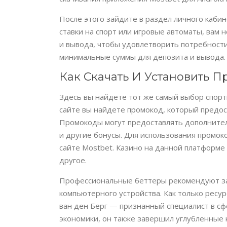
После этого зайдите в раздел личного каби
ставки на спорт или игровые автоматы, вам
и вывода, чтобы удовлетворить потребности
минимальные суммы для депозита и вывода. 
Как Скачать И Установить 
Здесь вы найдете тот же самый выбор спорт
сайте вы найдете промокод, который предо
Промокоды могут предоставлять дополнител
и другие бонусы. Для использования промок
сайте Mostbet. Казино на данной платформе 
другое.
Профессиональные беттеры рекомендуют зара
компьютерного устройства. Как только ресу
ван ден Берг — признанный специалист в сф
экономики, он также завершил углубленные 