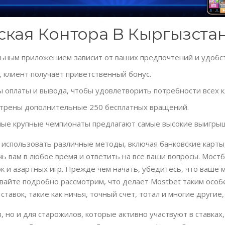
ская Контора В Кыргызста
ьным приложением зависит от ваших предпочтений и удобст
, клиент получает приветственный бонус.
 оплаты и вывода, чтобы удовлетворить потребности всех к
отрены дополнительные 250 бесплатных вращений.
амые крупные чемпионаты предлагают самые высокие выигры
 использовать различные методы, включая банковские карт
ь вам в любое время и ответить на все ваши вопросы. Мостб
к и азартных игр. Прежде чем начать, убедитесь, что ваше
вайте подробно рассмотрим, что делает Mostbet таким особ
авок, такие как ничья, точный счет, тотал и многие другие,
, но и для старожилов, которые активно участвуют в ставках