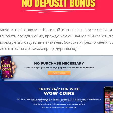
апустить зеркало Mostbet и найти этот слот. После ставки и
тановить его движение, прежде чем он начнет снижаться. Д
 аккаунта и отсутствие активных бонусных предложений. Есл
вия отыгрыша до начала процедуры вывода.