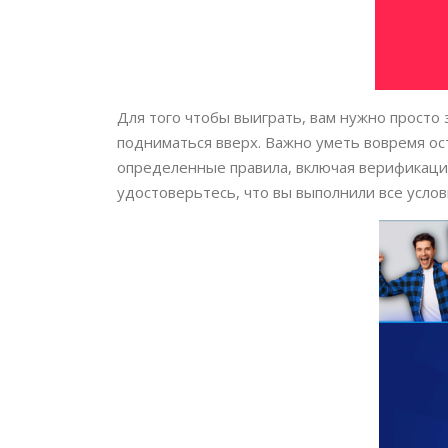
Для того чтобы выиграть, вам нужно просто з
подниматься вверх. Важно уметь вовремя ос
определенные правила, включая верификацию
удостоверьтесь, что вы выполнили все усло