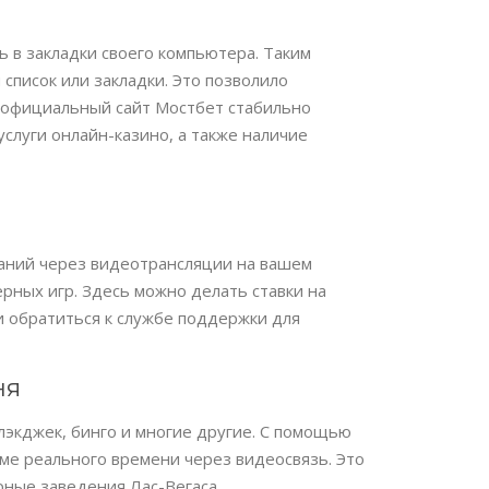
 в закладки своего компьютера. Таким
 список или закладки. Это позволило
т официальный сайт Мостбет стабильно
слуги онлайн-казино, а также наличие
ваний через видеотрансляции на вашем
рных игр. Здесь можно делать ставки на
и обратиться к службе поддержки для
ня
лэкджек, бинго и многие другие. С помощью
име реального времени через видеосвязь. Это
рные заведения Лас-Вегаса.