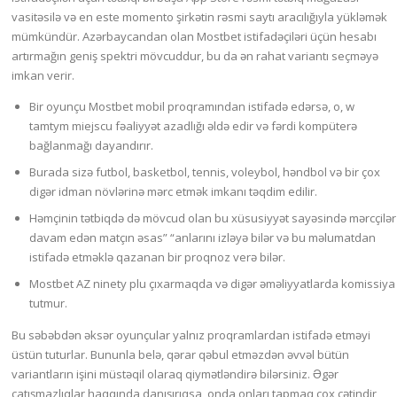
vasitəsilə və en este momento şirkətin rəsmi saytı aracılığıyla yükləmək
mümkündür. Azərbaycandan olan Mostbet istifadəçiləri üçün hesabı
artırmağın geniş spektri mövcuddur, bu da ən rahat variantı seçməyə
imkan verir.
Bir oyunçu Mostbet mobil proqramından istifadə edərsə, o, w
tamtym miejscu fəaliyyət azadlığı əldə edir və fərdi kompüterə
bağlanmağı dayandırır.
Burada sizə futbol, ​​basketbol, ​​tennis, voleybol, həndbol və bir çox
digər idman növlərinə mərc etmək imkanı təqdim edilir.
Həmçinin tətbiqdə də mövcud olan bu xüsusiyyət sayəsində mərcçilər
davam edən matçın əsas” “anlarını izləyə bilər və bu məlumatdan
istifadə etməklə qazanan bir proqnoz verə bilər.
Mostbet AZ ninety plu çıxarmaqda və digər əməliyyatlarda komissiya
tutmur.
Bu səbəbdən əksər oyunçular yalnız proqramlardan istifadə etməyi
üstün tuturlar. Bununla belə, qərar qəbul etməzdən əvvəl bütün
variantların işini müstəqil olaraq qiymətləndirə bilərsiniz. Əgər
çatışmazlıqlar haqqında danışırıqsa, onda onları tapmaq çox çətindir,