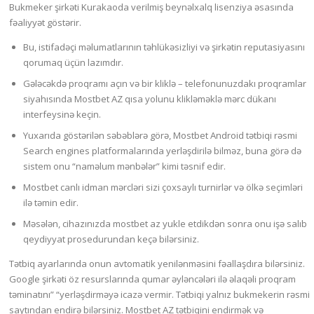
Bukmeker şirkəti Kurakaoda verilmiş beynəlxalq lisenziya əsasında
fəaliyyət göstərir.
Bu, istifadəçi məlumatlarının təhlükəsizliyi və şirkətin reputasiyasını
qorumaq üçün lazımdır.
Gələcəkdə proqramı açın və bir kliklə – telefonunuzdakı proqramlar
siyahısında Mostbet AZ qısa yolunu klikləməklə mərc dükanı
interfeysinə keçin.
Yuxarıda göstərilən səbəblərə görə, Mostbet Android tətbiqi rəsmi
Search engines platformalarında yerləşdirilə bilməz, buna görə də
sistem onu ​​“naməlum mənbələr” kimi təsnif edir.
Mostbet canlı idman mərcləri sizi çoxsaylı turnirlər və ölkə seçimləri
ilə təmin edir.
Məsələn, cihazınızda mostbet az yukle etdikdən sonra onu işə salıb
qeydiyyat prosedurundan keçə bilərsiniz.
Tətbiq ayarlarında onun avtomatik yenilənməsini fəallaşdıra bilərsiniz.
Google şirkəti öz resurslarında qumar əyləncələri ilə əlaqəli proqram
təminatını” “yerləşdirməyə icazə vermir. Tətbiqi yalnız bukmekerin rəsmi
saytından endirə bilərsiniz. Mostbet AZ tətbiqini endirmək və