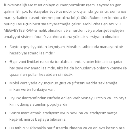
funksionallığı MostBet onlayn qumar portalının rəsmi saytından geri
qalmır. Bir çox funksiyalar əvvəlcə mobil proqramda görünür, sonra isə
mərc şirkətinin rəsmi internet portalına köçürülür. Bukmeker kontoru öz
oyunçuları üçün best şərait yaratmağa çalışır. Mobil cihaz ən azı 512
MEGABYTES RAM-a malik olmalıdır və smartfon və ya planşetlə işləyən
əməliyyat sistemi four. 0 və ahora daha yüksək versiyada olmalıdır.
Saytda qeydiyyatdan keçmişəm, Mostbet tətbiqində mənə yeni bir
hesab yaratmaq lazımdır?
Əgər vaxt limitləri nəzərdə tutulubsa, onda vaxtın bitməsinə qədər
hər şeyi oynamaq lazımdır, əks halda bonuslar və onların köməyi ilə
qazanılan pullar hesabdan silinəcək.
Mobil versiyada oyunçunun giriş və şifrəsini yadda saxlamağa
imkan verən funksiya var.
Oyunçular tərəfindən istifadə edilən WebMoney, Bitcoin və EcoPayz
kimi ödəniş sistemləri populyardır.
Sonra mərc etmək istədiyiniz oyun növünə və istədiyiniz matça
keçərək mərcə başlaya bilərsiniz.
Bu tətbiqi yükləməklə hər fürsətdə idmana və ya onlayn kazinolara