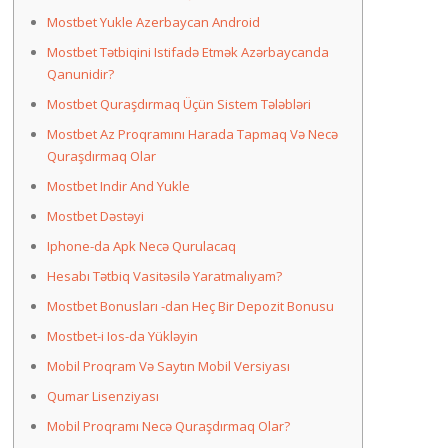
Mostbet Yukle Azerbaycan Android
Mostbet Tətbiqini Istifadə Etmək Azərbaycanda
Qanunidir?
Mostbet Quraşdırmaq Üçün Sistem Tələbləri
Mostbet Az Proqramını Harada Tapmaq Və Necə
Quraşdırmaq Olar
Mostbet Indir And Yukle
Mostbet Dəstəyi
Iphone-da Apk Necə Qurulacaq
Hesabı Tətbiq Vasitəsilə Yaratmalıyam?
Mostbet Bonusları -dan Heç Bir Depozit Bonusu
Mostbet-i Ios-da Yükləyin
Mobil Proqram Və Saytın Mobil Versiyası
Qumar Lisenziyası
Mobil Proqramı Necə Quraşdırmaq Olar?