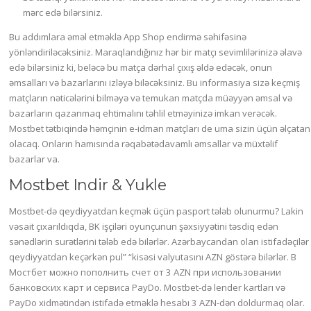
mərc edə bilərsiniz.
Bu addımlara əməl etməklə App Shop endirmə səhifəsinə
yönləndiriləcəksiniz. Maraqlandığınız hər bir matçı sevimlilərinizə əlavə
edə bilərsiniz ki, beləcə bu matça dərhal çıxış əldə edəcək, onun
əmsalları və bazarlarını izləyə biləcəksiniz. Bu informasiya sizə keçmiş
matçların nəticələrini bilməyə və temukan matçda müəyyən əmsal və
bazarların qazanmaq ehtimalını təhlil etməyinizə imkan verəcək.
Mostbet tətbiqində həmçinin e-idman matçları de uma sizin üçün əlçatan
olacaq. Onların hamısında rəqabətədavamlı əmsallar və müxtəlif
bazarlar va.
Mostbet Indir & Yukle
Mostbet-də qeydiyyatdan keçmək üçün pasport tələb olunurmu? Lakin
vəsait çıxarıldıqda, BK işçiləri oyunçunun şəxsiyyətini təsdiq edən
sənədlərin surətlərini tələb edə bilərlər. Azərbaycandan olan istifadəçilər
qeydiyyatdan keçərkən pul” “kisəsi valyutasını AZN göstərə bilərlər. В
Мостбет можно пополнить счет от 3 AZN при использовании
банковских карт и сервиса PayDo. Mostbet-də lender kartları və
PayDo xidmətindən istifadə etməklə hesabı 3 AZN-dən doldurmaq olar.