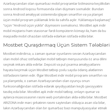
Azərbaycandan olan qumarbaz mobil proqramlar bölməsinə keçdikdən
sonra Android loqosu formasında olan düyməni sıxmalıdır. Bundan
sonra Android əməliyyat sistemində işləyən smartfon və ya planşet
üçün mobil proqram yükləmək linki ilə səhifə açılır. Yükləməyə başlamaq”
“üçün “Android üçün yüklə” düyməsini sıxmalısınız. MostBet apk indir
mobil müştərisi həm stasionar fərdi kompüterin köməyi ilə, həm də bu
məqsədlə mobil cihazdan istifadə edərkən istifadə edilə bilər.
Mostbet Quraşdırmaq Üçün Sistem Tələbləri
Mostbet indirdirsə, u zaman qumar oyunlarını sevən Azərbaycandan
olan mobil cihaz istifadəçiləri mobil tətbiqin menyusunda öz ana dilini
seçmək imkanı əldə edirlər. Depozit və pul çıxarma əməliyyatlarını
həyata keçirmək üçün MosBet tətbiqi çoxlu sayda ödəniş alətlərinin
istifadəsini təmin edir. Əgər Mostbet indir mobil proqramı smartfon və
ya planşetdə, o zaman Azərbaycandan olan oyunçu onun
funksionallığından istifadə edərək qeydiyyatdan keçib şəxsiyyətini
təsdiq edə bilər. MostBet apk indir mobil tətbiqi, onlayn qumar və
əyləncə müəssisəsinin rəsmi web portalından əldə edilə bilər. Mostbet
ARIZONA indir mərc şirkətinin rəsmi saytından olduqca asan ola bilər,
lakin Azərbaycandan olan bir qumarbaz bəzi manipulyasiyalar etməli