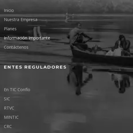
Inicio
Nuestra Empresa
Planes
Información Importante
Contáctenos
ENTES REGULADORES
En TIC Confío
SIC
RTVC
MINTIC
CRC