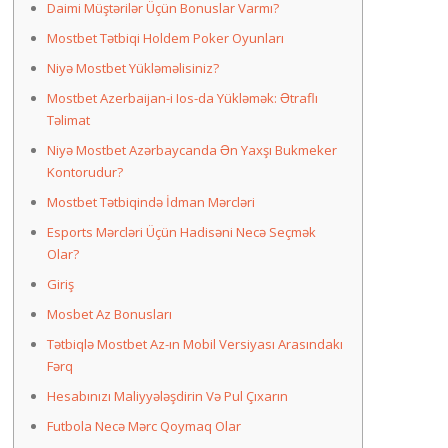
Daimi Müştərilər Üçün Bonuslar Varmı?
Mostbet Tətbiqi Holdem Poker Oyunları
Niyə Mostbet Yükləməlisiniz?
Mostbet Azerbaijan-i Ios-da Yükləmək: Ətraflı
Təlimat
Niyə Mostbet Azərbaycanda Ən Yaxşı Bukmeker
Kontorudur?
Mostbet Tətbiqində İdman Mərcləri
Esports Mərcləri Üçün Hadisəni Necə Seçmək
Olar?
Giriş
Mosbet Az Bonusları
Tətbiqlə Mostbet Az-ın Mobil Versiyası Arasındakı
Fərq
Hesabınızı Maliyyələşdirin Və Pul Çıxarın
Futbola Necə Mərc Qoymaq Olar