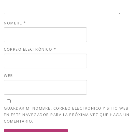
NOMBRE
*
CORREO ELECTRÓNICO
*
WEB
GUARDAR MI NOMBRE, CORREO ELECTRÓNICO Y SITIO WEB
EN ESTE NAVEGADOR PARA LA PRÓXIMA VEZ QUE HAGA UN
COMENTARIO.