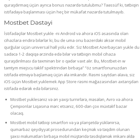
quraşdırmaq üçün ayrıca bonus nəzərdə tutulubmu? Təəssüf ki, tətbiqin
istifadəyə başlanması üçün heç bir mükafat nəzərdə tutulmayıb.
Mostbet Dəstəyi
İstifadəçilər Mostbet yukle -ni Android və ahora iOS əsasında olan
cihazlara endirə bilərlər ki, bu de uma onu bazerdəki əksər mobil
qurğular üçün universal həll yolu edir. Siz Mostbet Azerbaycan yukle du
sadəcə 1-2 dəqiqə ərzində edə bilər və tətbiqin mobil cihaza
quraşdırılması da təxminən bir o qədər vaxt alır. Bu, Mostbet-in w
tamtym miejscu təklif spektrindən birbaşa” “öz smartfonunuzdan
istifadə etməyə başlamaq üçün əla imkandır. Rəsmi saytdan əlavə, siz
iOS üçün Mostbet yuklemek App Store rəsmi mağazasından axtarışdan
istifadə edərək edə bilərsiniz.
Mostbet yuklesəniz və ən yaxşı turnirlərə, məsələn, Avro və ahora
Çempionlar Liqasına mərc etsəniz, 600-dən çox müxtəlif bazar
olacaq.
Mostbet mobil tətbiqi smartfon və ya planşetdə yüklənirsə,
qumarbaz qeydiyyat prosedurundan keçmək və təqdim olunan
şəxsi məlumatları birbaşa mobil müştəridə təsdiqləmək imkanı əldə