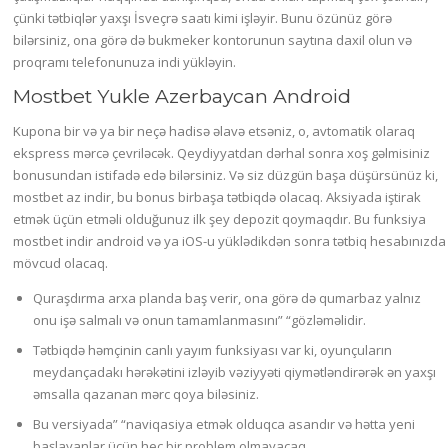
çünki tətbiqlər yaxşı İsveçrə saatı kimi işləyir. Bunu özünüz görə
bilərsiniz, ona görə də bukmeker kontorunun saytına daxil olun və
proqramı telefonunuza indi yükləyin.
Mostbet Yukle Azerbaycan Android
Kupona bir və ya bir neçə hadisə əlavə etsəniz, o, avtomatik olaraq
ekspress mərcə çevriləcək. Qeydiyyatdan dərhal sonra xoş gəlmisiniz
bonusundan istifadə edə bilərsiniz. Və siz düzgün başa düşürsünüz ki,
mostbet az indir, bu bonus birbaşa tətbiqdə olacaq. Aksiyada iştirak
etmək üçün etməli olduğunuz ilk şey depozit qoymaqdır. Bu funksiya
mostbet indir android və ya iOS-u yüklədikdən sonra tətbiq hesabınızda
mövcud olacaq.
Quraşdırma arxa planda baş verir, ona görə də qumarbaz yalnız
onu işə salmalı və onun tamamlanmasını” “gözləməlidir.
Tətbiqdə həmçinin canlı yayım funksiyası var ki, oyunçuların
meydançadakı hərəkətini izləyib vəziyyəti qiymətləndirərək ən yaxşı
əmsalla qazanan mərc qoya biləsiniz.
Bu versiyada” “naviqasiya etmək olduqca asandır və hətta yeni
başlayanlar üçün heç bir problem olmayacaq.