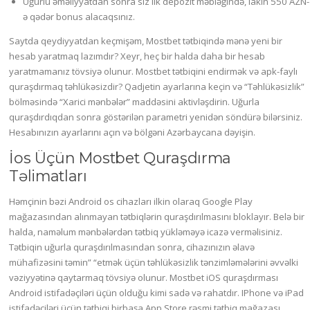
Uğurlu əməliyyatdan sonra siz ilk depozit məbləğində, lakin 550 AZN-
ə qədər bonus alacaqsınız.
Saytda qeydiyyatdan keçmişəm, Mostbet tətbiqində mənə yeni bir
hesab yaratmaq lazımdır? Xeyr, heç bir halda daha bir hesab
yaratmamanız tövsiyə olunur. Mostbet tətbiqini endirmək və apk-faylı
quraşdırmaq təhlükəsizdir? Qadjetin ayarlarına keçin və “Təhlükəsizlik”
bölməsində “Xarici mənbələr” maddəsini aktivləşdirin. Uğurla
quraşdırdıqdan sonra göstərilən parametri yenidən söndürə bilərsiniz.
Hesabınızın ayarlarını açın və bölgəni Azərbaycana dəyişin.
İos Üçün Mostbet Quraşdırma
Təlimatları
Həmçinin bəzi Android os cihazları ilkin olaraq Google Play
mağazasından alınmayan tətbiqlərin quraşdırılmasını bloklayır. Belə bir
halda, naməlum mənbələrdən tətbiq yükləməyə icazə verməlisiniz.
Tətbiqin uğurla quraşdırılmasından sonra, cihazınızın əlavə
mühafizəsini təmin” “etmək üçün təhlükəsizlik tənzimləmələrini əvvəlki
vəziyyətinə qaytarmaq tövsiyə olunur. Mostbet iOS quraşdırması
Android istifadəçiləri üçün olduğu kimi sadə və rahatdır. IPhone və iPad
istifadəçiləri üçün tətbiqi birbaşa App Store rəsmi tətbiq mağazası